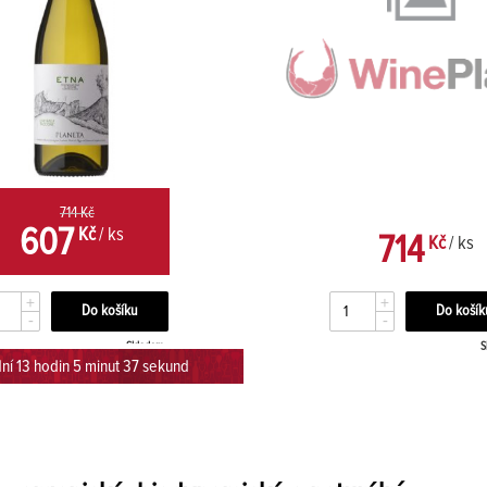
714 Kč
607
Kč
/ ks
714
Kč
/ ks
+
+
-
-
Skladem
S
ní 13 hodin 5 minut 37 sekund