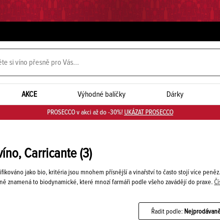
AKCE
Výhodné balíčky
Dárky
PROSECCO v akci až do -30%!
UKÁZAT PROSECCO
víno, Carricante
(3)
fikováno jako bio, kritéria jsou mnohem přísnější a vinařství to často stojí více peněz.
řesně znamená to biodynamické, které mnozí farmáři podle všeho zavádějí do praxe.
Čí
Řadit podle:
Nejprodávaně