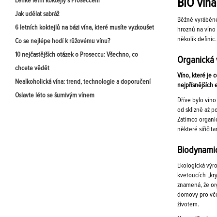
BIO vína
Lehké letní koktejly s Proseccem
Jak udělat sabráž
Běžně vyráběné
6 letních koktejlů na bázi vína, které musíte vyzkoušet
hroznů na víno 
několik definic.
Co se nejlépe hodí k růžovému vínu?
10 nejčastějších otázek o Proseccu: Všechno, co
Organická 
chcete vědět
Víno, které je 
Nealkoholická vína: trend, technologie a doporučení
nejpřísnějších
Oslavte léto se šumivým vínem
Dříve bylo vín
od sklizně až 
Zatímco organic
některé siřičita
Biodynamic
Ekologická výro
kvetoucích „kry
znamená, že org
domovy pro včel
životem.