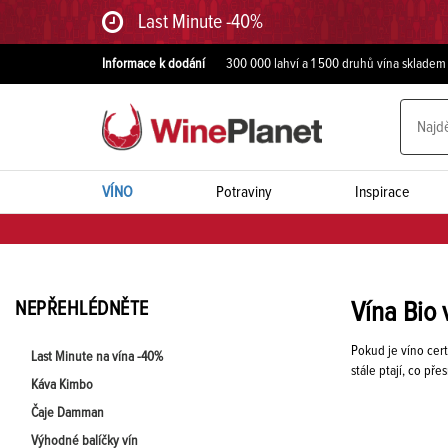
Last Minute -40%
Informace k dodání
300 000 lahví a 1 500 druhů vína skladem
VÍNO
Potraviny
Inspirace
NEPŘEHLÉDNĚTE
Vína Bio 
Pokud je víno certi
Last Minute na vína -40%
stále ptají, co p
Káva Kimbo
Čaje Damman
Výhodné balíčky vín