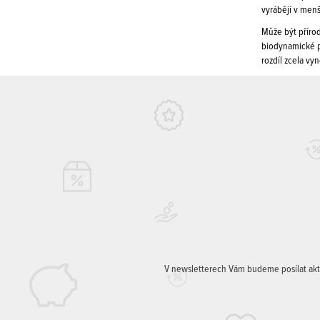
vyrábějí v men
Může být příro
biodynamické po
rozdíl zcela vyn
V newsletterech Vám budeme posílat aktuá