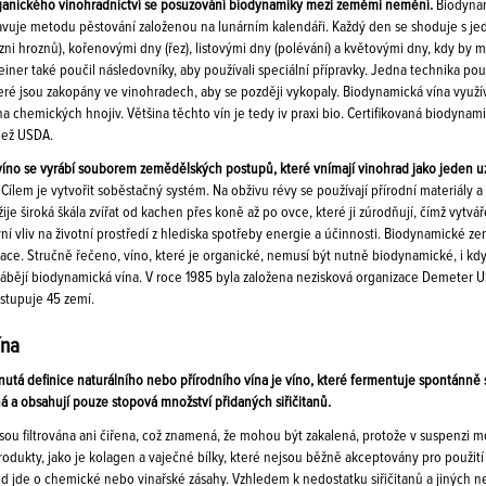
rganického vinohradnictví se posuzování biodynamiky mezi zeměmi nemění.
Biodynam
tavuje metodu pěstování založenou na lunárním kalendáři. Každý den se shoduje s je
lizni hroznů), kořenovými dny (řez), listovými dny (polévání) a květovými dny, kdy b
einer také poučil následovníky, aby používali speciální přípravky. Jedna technika 
é jsou zakopány ve vinohradech, aby se později vykopaly. Biodynamická vína využívaj
 chemických hnojiv. Většina těchto vín je tedy iv praxi bio. Certifikovaná biodynamic
ež USDA.
íno se vyrábí souborem zemědělských postupů, které vnímají vinohrad jako jeden 
í. Cílem je vytvořit soběstačný systém. Na obživu révy se používají přírodní materiál
ije široká škála zvířat od kachen přes koně až po ovce, které ji zúrodňují, čímž vytv
ivní vliv na životní prostředí z hlediska spotřeby energie a účinnosti. Biodynamické z
race. Stručně řečeno, víno, které je organické, nemusí být nutně biodynamické, i kdy
vyrábějí biodynamická vína. V roce 1985 byla založena nezisková organizace Demeter
astupuje 45 zemí.
ína
á definice naturálního nebo přírodního vína je víno, které fermentuje spontánně s n
 a obsahují pouze stopová množství přidaných siřičitanů.
sou filtrována ani čiřena, což znamená, že mohou být zakalená, protože v suspenzi mo
produkty, jako je kolagen a vaječné bílky, které nejsou běžně akceptovány pro použití
 jde o chemické nebo vinařské zásahy. Vzhledem k nedostatku siřičitanů a jiných ne