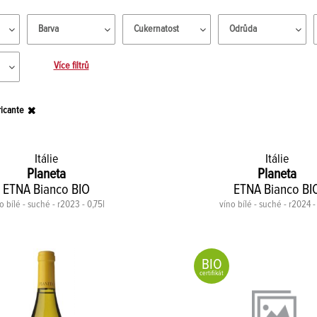
Barva
Cukernatost
Odrůda
Více filtrů
ricante
Itálie
Itálie
Planeta
Planeta
ETNA Bianco BIO
ETNA Bianco BI
o bílé - suché - r2023 - 0,75l
víno bílé - suché - r2024 -
BIO
certifikát