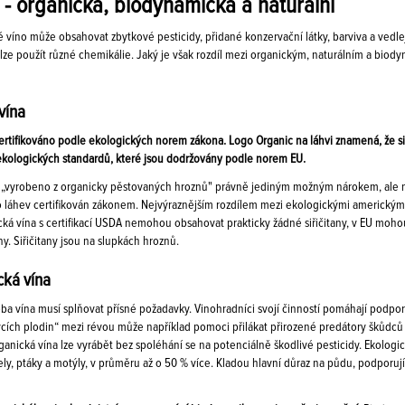
 - organická, biodynamická a naturální
 víno může obsahovat zbytkové pesticidy, přidané konzervační látky, barviva a vedl
lze použít různé chemikálie. Jaký je však rozdíl mezi organickým, naturálním a bio
vína
certifikováno podle ekologických norem zákona. Logo Organic na láhvi znamená, že si 
 ekologických standardů, které jsou dodržovány podle norem EU.
o „vyrobeno z organicky pěstovaných hroznů" právně jediným možným nárokem, ale na
po láhev certifikován zákonem. Nejvýraznějším rozdílem mezi ekologickými americkým
ká vína s certifikací USDA nemohou obsahovat prakticky žádné siřičitany, v EU mohou 
ny. Siřičitany jsou na slupkách hroznů.
ká vína
ba vína musí splňovat přísné požadavky. Vinohradníci svojí činností pomáhají podpo
cích plodin“ mezi révou může například pomoci přilákat přirozené predátory škůdců 
anická vína lze vyrábět bez spoléhání se na potenciálně škodlivé pesticidy. Ekologické
y, ptáky a motýly, v průměru až o 50 % více. Kladou hlavní důraz na půdu, podporují 