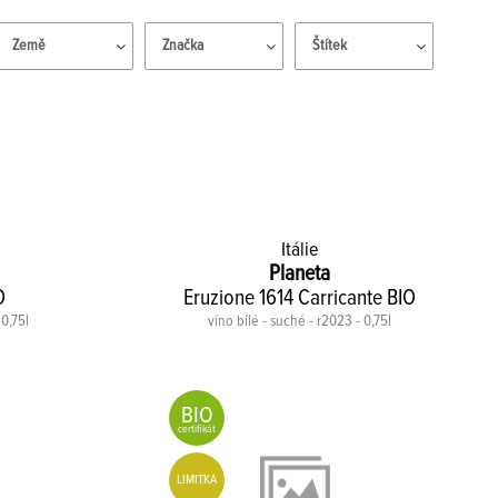
Země
Značka
Štítek
Itálie
Planeta
O
Eruzione 1614 Carricante BIO
 0,75l
víno bílé - suché - r2023 - 0,75l
BIO
certifikát
LIMITKA