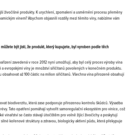
ejší živočišné produkty. K urychlení, zpomalení a usměrnění procesu přeměny
dynamickým vínem? Abychom objasnili rozdíly mezi těmito víny, nabízíme vám
můžete být jisti, že produkt, který kupujete, byl vyroben podle těch
řízení zavedená v roce 2012 nyní umožňují, aby byl celý proces výroby vína
i a evropskými víny je množství siřičitanů povolených v konečném produktu.
obsahovat až 100 částic na milion siřičitanů. Všechna vína přirozeně obsahují
rovat biodiverzitu, která zase podporuje přirozenou kontrolu škůdců. Výsadba
révy. Tato opatření pomáhají vytvořit samoregulační ekosystém pro vinice, což
 vinařství se často stávají útočištěm pro volně žijící živočichy a poskytují
silné kořenové struktury a zdravou, biologicky aktivní půdu, která překypuje