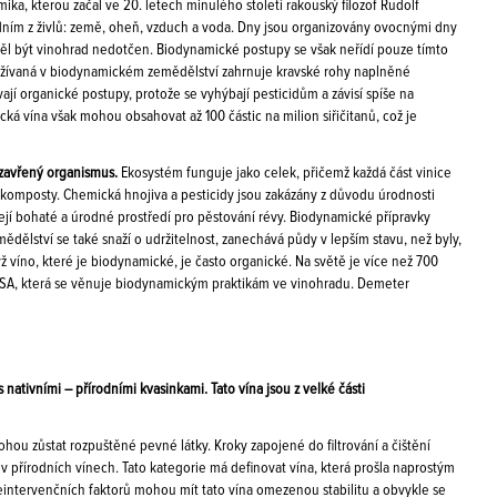
ika, kterou začal ve 20. letech minulého století rakouský filozof Rudolf
dním z živlů: země, oheň, vzduch a voda. Dny jsou organizovány ovocnými dny
y měl být vinohrad nedotčen. Biodynamické postupy se však neřídí pouze tímto
používaná v biodynamickém zemědělství zahrnuje kravské rohy naplněné
í organické postupy, protože se vyhýbají pesticidům a závisí spíše na
ká vína však mohou obsahovat až 100 částic na milion siřičitanů, což je
uzavřený organismus.
Ekosystém funguje jako celek, přičemž každá část vinice
y a komposty. Chemická hnojiva a pesticidy jsou zakázány z důvodu úrodnosti
ářejí bohaté a úrodné prostředí pro pěstování révy. Biodynamické přípravky
emědělství se také snaží o udržitelnost, zanechává půdy v lepším stavu, než byly,
ž víno, které je biodynamické, je často organické. Na světě je více než 700
 USA, která se věnuje biodynamickým praktikám ve vinohradu. Demeter
ativními – přírodními kvasinkami. Tato vína jsou z velké části
hou zůstat rozpuštěné pevné látky. Kroky zapojené do filtrování a čištění
 v přírodních vínech. Tato kategorie má definovat vína, která prošla naprostým
intervenčních faktorů mohou mít tato vína omezenou stabilitu a obvykle se