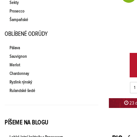
Sekty
Prosecco
Šampaňské
OBLÍBENÉ ODRŮDY
Pálava
Sauvignon
Merlot
Chardonnay
Ryzlink rýnský
Rulandské šedé
23 d
PÍŠEME NA BLOGU