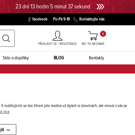
23 dní 13 hodin 5 minut 37 sekund
facebook
Po-Pá 9-18
Kontaktujte nás
0
PŘIHLÁSIT SE / REGISTRACE
NIC TU NECINKÁ
Sklo a doplňky
BLOG
Kontakty
 S rozšiřujícím se bio trhem jste možná už slyšeli io biovinách, ale mnozí z vás se
st více
jší