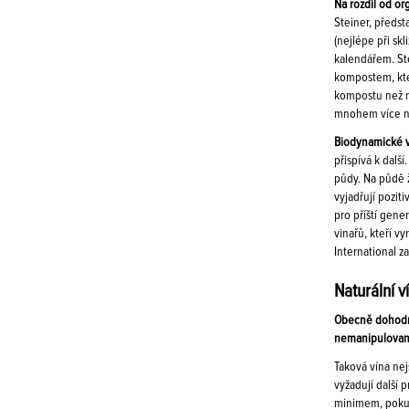
Na rozdíl od o
Steiner, předs
(nejlépe při sk
kalendářem. St
kompostem, kter
kompostu než na
mnohem více n
Biodynamické v
přispívá k dalš
půdy. Na půdě ž
vyjadřují pozit
pro příští gene
vinařů, kteří 
International z
Naturální v
Obecně dohodnut
nemanipulovaná
Taková vína nej
vyžadují další 
minimem, pokud