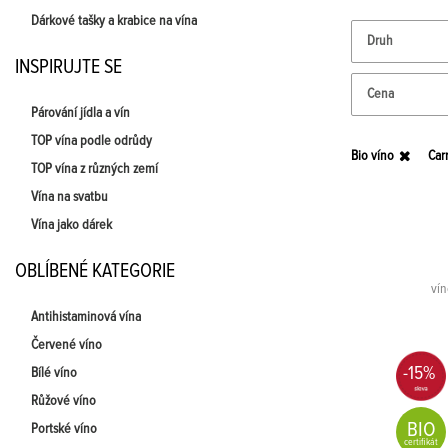
Dárkové tašky a krabice na vína
Druh
INSPIRUJTE SE
Cena
Párování jídla a vín
TOP vína podle odrůdy
Bio víno
Car
TOP vína z různých zemí
Vína na svatbu
Vína jako dárek
OBLÍBENÉ KATEGORIE
vín
Antihistaminová vína
Červené víno
-15%
Bílé víno
Růžové víno
BIO
Portské víno
certifikát