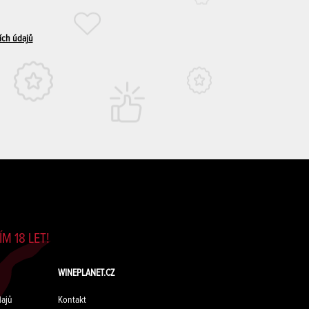
ích údajů
M 18 LET!
WINEPLANET.CZ
ajů
Kontakt