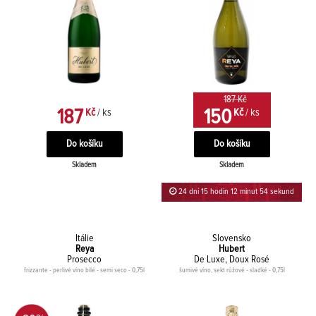
187 Kč
187
150
Kč
/ ks
Kč
/ ks
Skladem
Skladem
24 dní 15 hodin 12 minut 54 sekund
Itálie
Slovensko
Reya
Hubert
Prosecco
De Luxe, Doux Rosé
frizzante - perlivé víno bílé - semi seco - 0,75l
šumivé víno, sekt růžové - sladké - 0,75l