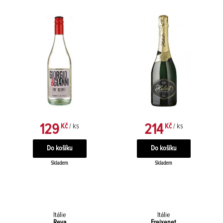
129
214
Kč
/ ks
Kč
/ ks
Skladem
Skladem
Itálie
Itálie
Reya
Freixenet