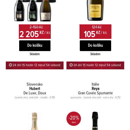
2 450 Kč
124 Kč
2 205
105
Kč
/ ks
Kč
/ ks
Skladem
Skladem
24 dní 15 hodin 12 minut 54 sekund
24 dní 15 hodin 12 minut 54 sekund
Slovensko
Itálie
Hubert
Reya
De Luxe, Doux
Gran Cuvée Spumante
šumivé víno, sekt bílé - sladké - 0,75l
spumante - šumivé víno bílé - extra dry - 0,75l
-20%