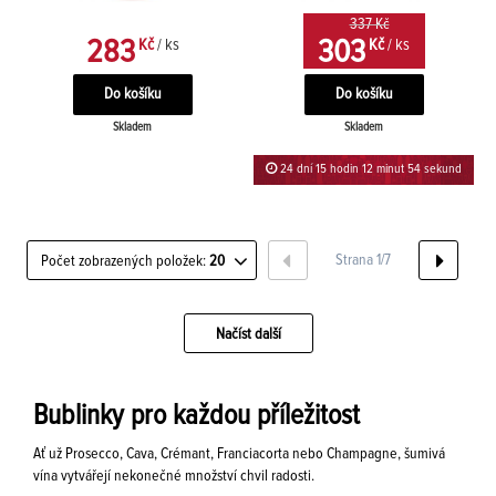
337 Kč
283
303
Kč
/ ks
Kč
/ ks
Skladem
Skladem
24 dní 15 hodin 12 minut 54 sekund
Strana 1/7
Počet zobrazených položek:
20
Načíst další
Bublinky pro každou příležitost
Ať už Prosecco, Cava, Crémant, Franciacorta nebo Champagne, šumivá
vína vytvářejí nekonečné množství chvil radosti.