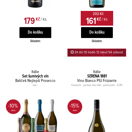
202 Kč
179
161
Kč
/ ks
Kč
/ ks
Skladem
Skladem
24 dní 15 hodin 12 minut 54 sekund
Itálie
Itálie
Set šumivých vín
SERENA 1881
Balíček Nejlepší Prosecco
Vino Bianco PIU Frizzante
mix -
frizzante - perlivé víno bílé - polosuché - 0,75l
-10%
-15%