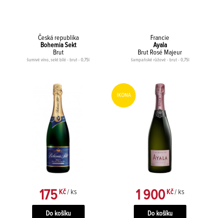
Česká republika
Francie
Bohemia Sekt
Ayala
Brut
Brut Rosé Majeur
šumivé víno, sekt bílé - brut - 0,75l
šampaňské růžové - brut - 0,75l
IKONA
175
1 900
Kč
/ ks
Kč
/ ks