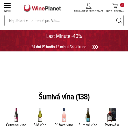
0
PŘIHLÁSIT SE / REGISTRACE
NIC TU NECINKÁ
MENU
PROSECCO v akci až do -30%!
UKÁZAT PROSECCO
Last Minute -40%
24 dní 15 hodin 12 minut 54 sekund
Šumivá vína
(138)
Červené víno
Bílé víno
Růžové víno
Šumivé víno
Portské a