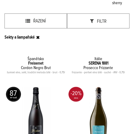
sherry
ŘAZENÍ
FILTR
Sekty a šampaňské
Španělsko
Itálie
Freixenet
SERENA 1881
Cordon Negro Brut
Prosecco Frizzante
šumivé víno, sekt, tradiční metoda bílé - brut - 0,75l
frizzante - perlivé víno bílé - suché - rNV - 0,75l
87
-20%