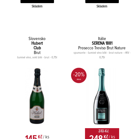
Skladem
Skladem
Slovensko
Itálie
Hubert
SERENA 1881
Club
Prosecco Treviso Brut Nature
Brut
spumante - šumivé víno bílé - brut nature - rNV -
šumivé víno, sekt bílé - brut - 0,75l
0,75l
-20%
310 Kč
Kč
/ ks
Kč
/ ks