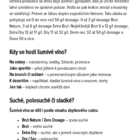
většina produkce se dnes děje pomocí gyropalet, kde je určité množství
lahví umístěno ve správné poloze. Hrdla se pak krátce zmrazí a kvasinky
se odstřelují. Potom se láhev doplní expedičním likérem. Tato dávka se
pohybuje od 0 do více než 50 g/l dossage. 0 až 3 g/l dossage Brut
Nature, 3 až 6 g/l dossage Extra Brut. Nejběžnější Brut 6 a 12 g/l dossage,
Extra Dry 12 až 17 g/l, Dry 17 až 32 g/l. Demi-sec 32 až 50 g/l dossage a
Doux 50 a více.
Kdy se hodí šumivé víno?
Na oslavy
– narozeniny, svatby, Silvestr, promoce
Jako aperitiv
– před jídlem k povzbuzení chuti
Na brunch či snídani
– s pomerančovým džusem jako mimosa
K dezertům
– například. sladká šumivá vína s ovocem, dorty
Jen tak
– kdykoli chcete osvěžit den
Suché, polosuché či sladké?
Šumivá vína se dělí i podle obsahu zbytkového cukru:
Brut Nature / Zero Dosage
– zcela suché
Brut
– velmi suché
Extra Dry
– suché, ale s jemně ovocným zbytkem
Dry / Sec
– polosuché