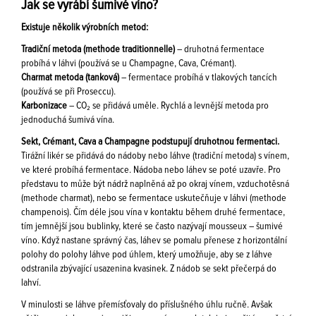
Jak se vyrábí šumivé víno?
Existuje několik výrobních metod:
Tradiční metoda (methode traditionnelle)
– druhotná fermentace
probíhá v láhvi (používá se u Champagne, Cava, Crémant).
Charmat metoda (tanková)
– fermentace probíhá v tlakových tancích
(používá se při Proseccu).
Karbonizace
– CO₂ se přidává uměle. Rychlá a levnější metoda pro
jednoduchá šumivá vína.
Sekt, Crémant, Cava a Champagne podstupují druhotnou fermentaci.
Tirážní likér se přidává do nádoby nebo láhve (tradiční metoda) s vínem,
ve které probíhá fermentace. Nádoba nebo láhev se poté uzavře. Pro
představu to může být nádrž naplněná až po okraj vínem, vzduchotěsná
(methode charmat), nebo se fermentace uskutečňuje v láhvi (methode
champenois). Čím déle jsou vína v kontaktu během druhé fermentace,
tím jemnější jsou bublinky, které se často nazývají mousseux – šumivé
víno. Když nastane správný čas, láhev se pomalu přenese z horizontální
polohy do polohy láhve pod úhlem, který umožňuje, aby se z láhve
odstranila zbývající usazenina kvasinek. Z nádob se sekt přečerpá do
lahví.
V minulosti se láhve přemísťovaly do příslušného úhlu ručně. Avšak