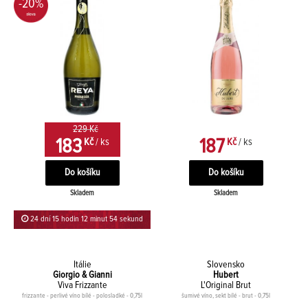
-20%
229 Kč
183
187
Kč
/ ks
Kč
/ ks
Skladem
Skladem
24 dní 15 hodin 12 minut 54 sekund
Itálie
Slovensko
Giorgio & Gianni
Hubert
Viva Frizzante
L'Original Brut
frizzante - perlivé víno bílé - polosladké - 0,75l
šumivé víno, sekt bílé - brut - 0,75l