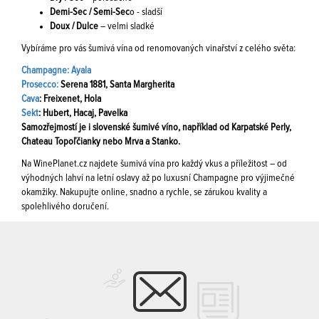
Demi-Sec / Semi-Sec
o - sladší
Doux / Dulce
– velmi sladké
Vybíráme pro vás šumivá vína od renomovaných vinařství z celého světa:
Champagne: Ayala
Prosecco:
Serena 1881, Santa Margherita
Cava
: Freixenet, Hola
Sekt
: Hubert, Hacaj, Pavelka
Samozřejmostí je i slovenské šumivé víno, například od Karpatské Perly,
Chateau Topoľčianky nebo Mrva a Stanko.
Na WinePlanet.cz najdete šumivá vína pro každý vkus a příležitost – od
výhodných lahví na letní oslavy až po luxusní Champagne pro výjimečné
okamžiky. Nakupujte online, snadno a rychle, se zárukou kvality a
spolehlivého doručení.