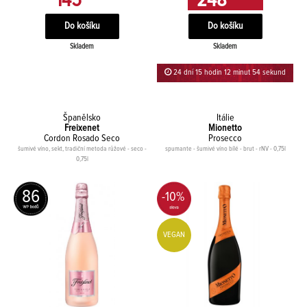
145
248
Skladem
Skladem
24 dní 15 hodin 12 minut 54 sekund
Španělsko
Itálie
Freixenet
Mionetto
Cordon Rosado Seco
Prosecco
šumivé víno, sekt, tradiční metoda růžové - seco -
spumante - šumivé víno bílé - brut - rNV - 0,75l
0,75l
86
-10%
VEGAN