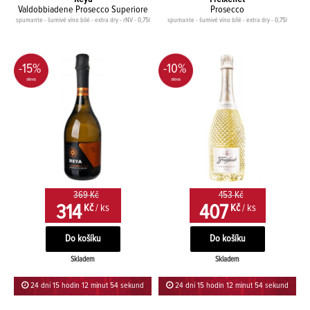
Valdobbiadene Prosecco Superiore
Prosecco
spumante - šumivé víno bílé - extra dry - rNV - 0,75l
spumante - šumivé víno bílé - extra dry - 0,75l
-15%
-10%
369 Kč
453 Kč
314
407
Kč
/ ks
Kč
/ ks
Skladem
Skladem
24 dní 15 hodin 12 minut 54 sekund
24 dní 15 hodin 12 minut 54 sekund