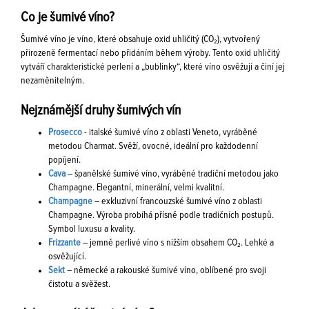
Co je šumivé víno?
Šumivé víno je víno, které obsahuje oxid uhličitý (CO₂), vytvořený
přirozeně fermentací nebo přidáním během výroby. Tento oxid uhličitý
vytváří charakteristické perlení a „bublinky“, které víno osvěžují a činí jej
nezaměnitelným.
Nejznámější druhy šumivých vín
Prosecco
- italské šumivé víno z oblasti Veneto, vyráběné
metodou Charmat. Svěží, ovocné, ideální pro každodenní
popíjení.
Cava
– španělské šumivé víno, vyráběné tradiční metodou jako
Champagne. Elegantní, minerální, velmi kvalitní.
Champagne
– exkluzivní francouzské šumivé víno z oblasti
Champagne. Výroba probíhá přísně podle tradičních postupů.
Symbol luxusu a kvality.
Frizzante
– jemně perlivé víno s nižším obsahem CO₂. Lehké a
osvěžující.
Sekt
– německé a rakouské šumivé víno, oblíbené pro svoji
čistotu a svěžest.