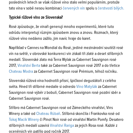
posledních letech se však růžové víno stalo velmi populárním, protože
tato vína v sobě nesou kombinaci
červených vín
spolu s
čerstvostí bílých.
Typické růžové víno ze Slovenska?
Rosé způsobuje, že vinaři generují mnoho experimentů, které tuto
odrůdu interpretují různým způsobem znovu a znovu. Rozmach, který
růžové víno nedávno zažilo, jim navíc hraje do karet.
Například v Cannes na Mondial du Rosé, jediné mezinárodní soutěži rosé
vín na světě, v obrovské konkurenci vín získali tři zlaté a deset stříbrných
medailí. Slovenské zlato má Terra Wylak za Cabernet Sauvignon rosé
2017,
Vinařství Berta
také za Cabernet Sauvignon rosé 2017 a do třetice
Chateau Modra
za Cabernet Sauvignon rosé Prémium, téhož ročníku.
Slovenská růžová vína hodnotili přísní, špičkoví degustátoři z celého
světa. Hned tři stříbrné medaile si odneslo
Víno Matyšák
za Cabernet
Sauvignon rosé výběr z bobulí, Cabernet Sauvignon rosé pozdní sběr a
Cabernet Sauvignon rosé.
Stříbro má Cabernet Sauvignon rosé od Zámeckého vinařství, Vins
Winery a také od
Chateau Rúbaň
. Stříbrná skončila i Frankovka rosé od
Tokaj Macik Winery
či Pinot Noir rosé od vinařství Martin Pomfy. Desatero
stříbrných medailí uzavírá
Vinařství Rariga
za jejich Rosa rosé. Každé z
oceněných vín patřilo pod ročník 2017.