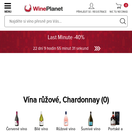
0
PŘIHLÁSIT SE / REGISTRACE
NIC TU NECINKÁ
MENU
PROSECCO v akci až do -30%!
UKÁZAT PROSECCO
Last Minute -40%
22 dní 9 hodin 55 minut 31 sekund
Vína růžové, Chardonnay
(0)
Červené víno
Bílé víno
Růžové víno
Šumivé víno
Portské a