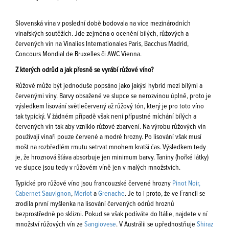
Slovenská vína v poslední době bodovala na více mezinárodních
vinařských soutěžích. Jde zejména o ocenění bílých, růžových a
červených vín na Vinalies Internationales Paris, Bacchus Madrid,
Concours Mondial de Bruxelles či AWC Vienna.
Z kterých odrůd a jak přesně se vyrábí růžové víno?
Růžové může být jednoduše popsáno jako jakýsi hybrid mezi bílými a
červenými víny. Barvy obsažené ve slupce se nerozvinou úplně, proto je
výsledkem lisování světlečervený až růžový tón, který je pro toto víno
tak typický. V žádném případě však není přípustné míchání bílých a
červených vín tak aby vzniklo růžové zbarvení. Na výrobu růžových vín
používají vinaři pouze červené a modré hrozny. Po lisování však musí
mošt na rozbředlém rmutu setrvat mnohem kratší čas. Výsledkem tedy
je, že hroznová šťáva absorbuje jen minimum barvy. Taniny (hořké látky)
ve slupce jsou tedy v růžovém víně jen v malých množstvích.
Typické pro růžové víno jsou francouzské červené hrozny
Pinot Noir,
Cabernet Sauvignon
,
Merlot
a
Grenache
. Je to i proto, že ve Francii se
zrodila první myšlenka na lisování červených odrůd hroznů
bezprostředně po sklizni. Pokud se však podíváte do Itálie, najdete v ní
množství růžových vín ze
Sangiovese
. V Austrálii se upřednostňuje
Shiraz