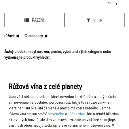
sherry
ŘAZENÍ
FILTR
růžové
Chardonnay
Žádný produkt nebyl nalezen, prosím, vyberte si z jiné kategorie nebo
vyzkoušejte produkt vyhledat.
Růžová vína z celé planety
Jsou věci někde uprostřed, které nevedou k extrémům a kterým často
ani nevěnujeme dostatečnou pozornost. Tak je to i s růžovým vínem,
které není ani bílé, ani červené a přesto má cosi z každého. Jemné
růžová vína nejsou směsí
červeného
a
bílého vína
. Jde o téměř bílá vína
z červených hroznů, ale díky zpracování včetně barvící fáze se nejlepší
vlastnosti obou nápojů setkávají právě ve zmíněném růžovém víně. V