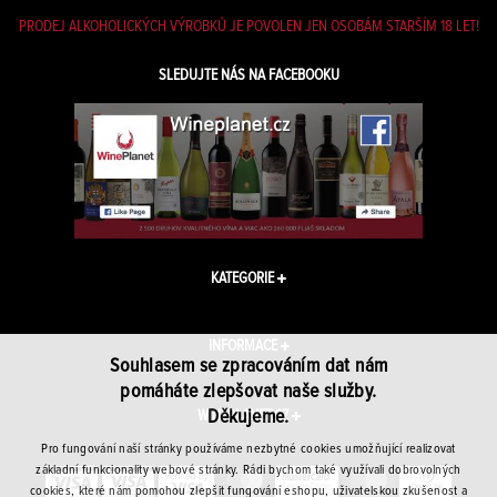
PRODEJ ALKOHOLICKÝCH VÝROBKŮ JE POVOLEN JEN OSOBÁM STARŠÍM 18 LET!
SLEDUJTE NÁS NA FACEBOOKU
KATEGORIE
INFORMACE
Souhlasem se zpracováním dat nám
pomáháte zlepšovat naše služby.
Děkujeme.
WINEPLANET.CZ
Pro fungování naší stránky používáme nezbytné cookies umožňující realizovat
základní funkcionality webové stránky. Rádi bychom také využívali dobrovolných
cookies, které nám pomohou zlepšit fungování eshopu, uživatelskou zkušenost a