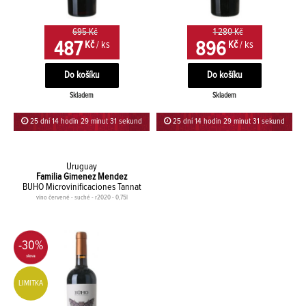
695 Kč
1 280 Kč
487
896
Kč
/ ks
Kč
/ ks
Skladem
Skladem
25 dní 14 hodin 29 minut 31 sekund
25 dní 14 hodin 29 minut 31 sekund
Uruguay
Familia Gimenez Mendez
BUHO Microvinificaciones Tannat
víno červené - suché - r2020 - 0,75l
-30%
LIMITKA