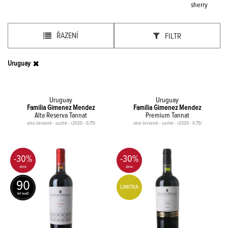
sherry
ŘAZENÍ
FILTR
Uruguay
Uruguay
Uruguay
Familia Gimenez Mendez
Familia Gimenez Mendez
Alta Reserva Tannat
Premium Tannat
víno červené - suché - r2020 - 0,75l
víno červené - suché - r2020 - 0,75l
-30%
-30%
90
LIMITKA