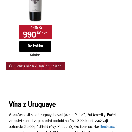
1 415 Kč
990
Kč
/ ks
Skladem
25 dní 14 hodin 29 minut 31 sekund
Vína z Uruguaye
V současnosti se o Uruguayi hovoří jako o "štice" jižní Ameriky. Počet
vinařství narostl za poslední období na číslo 300, které využívají
potenciál 3 500 pěstitelů révy. Podobně jako francouzské
Bordeaux
i