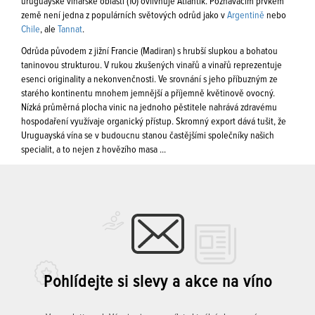
uruguayské vinařské oblasti (10) ovlivňuje Atlantik. Poznávacím prvkem
země není jedna z populárních světových odrůd jako v
Argentině
nebo
Chile
, ale
Tannat
.
Odrůda původem z jižní Francie (Madiran) s hrubší slupkou a bohatou
taninovou strukturou. V rukou zkušených vinařů a vinařů reprezentuje
esenci originality a nekonvenčnosti. Ve srovnání s jeho příbuzným ze
starého kontinentu mnohem jemnější a příjemně květinově ovocný.
Nízká průměrná plocha vinic na jednoho pěstitele nahrává zdravému
hospodaření využívaje organický přístup. Skromný export dává tušit, že
Uruguayská vína se v budoucnu stanou častějšími společníky našich
specialit, a to nejen z hovězího masa ...
Pohlídejte si slevy a akce na víno