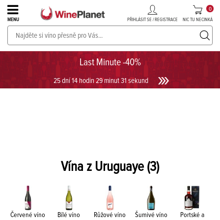
0
PŘIHLÁSIT SE / REGISTRACE
NIC TU NECINKÁ
MENU
PROSECCO v akci až do -30%!
UKÁZAT PROSECCO
Last Minute -40%
25 dní 14 hodin 29 minut 31 sekund
Vína z Uruguaye
(3)
Červené víno
Bílé víno
Růžové víno
Šumivé víno
Portské a