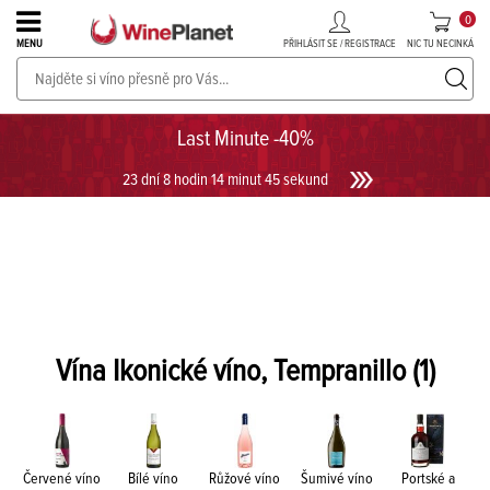
0
PŘIHLÁSIT SE / REGISTRACE
NIC TU NECINKÁ
MENU
PROSECCO v akci až do -30%!
UKÁZAT PROSECCO
Last Minute -40%
23 dní 8 hodin 14 minut 45 sekund
Vína Ikonické víno, Tempranillo
(1)
Červené víno
Bílé víno
Růžové víno
Šumivé víno
Portské a