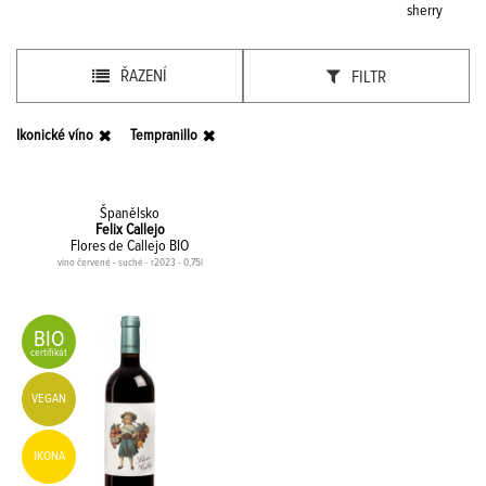
sherry
ŘAZENÍ
FILTR
Ikonické víno
Tempranillo
Španělsko
Felix Callejo
Flores de Callejo BIO
víno červené - suché - r2023 - 0,75l
BIO
certifikát
VEGAN
IKONA