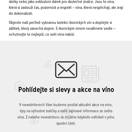
sbírky nebo jako exkluzivní dárek pro skutečné znalce. Jsou to vína,
která si zaslouží čas, pozornost a respekt – vína, která nespěchají, ale zrají
do dokonalosti.
Objevte naši pečlivě vybranou kolekci ikonických vín a dopřejte si
zážitek, který zanechá dojem. S ikonickým vínem nesáhnete vedle –
ochutnejte to nejlepší, co svět vína nabízí.
Pohlídejte si slevy a akce na víno
V newsletterech Vám budeme posílat aktuální akce na víno,
tipy na výhodné balíčky a další zajímavé informace ze světa
vína. Z našeho newsletteru se můžete kdykoliv odhlásit v jeho
spodní části.