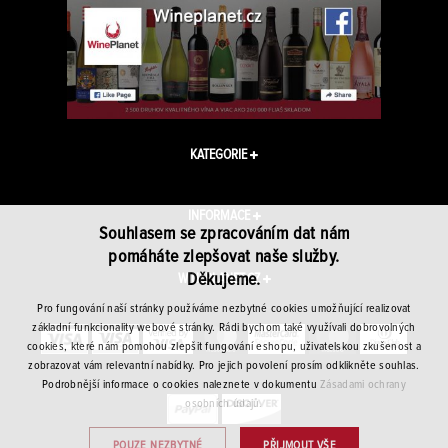
KATEGORIE
INFORMACE
Souhlasem se zpracováním dat nám
pomáháte zlepšovat naše služby.
Děkujeme.
WINEPLANET.CZ
Pro fungování naší stránky používáme nezbytné cookies umožňující realizovat
základní funkcionality webové stránky. Rádi bychom také využívali dobrovolných
cookies, které nám pomohou zlepšit fungování eshopu, uživatelskou zkušenost a
zobrazovat vám relevantní nabídky. Pro jejich povolení prosím odklikněte souhlas.
Podrobnější informace o cookies naleznete v dokumentu
Zásadami ochrany
osobních údajů.
POUZE NEZBYTNÉ
PŘIJMOUT VŠE