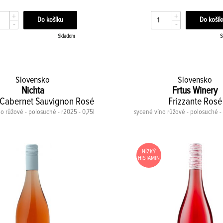
+
+
-
-
Skladem
S
Slovensko
Slovensko
Nichta
Frtus Winery
 Cabernet Sauvignon Rosé
Frizzante Rosé
no růžové - polosuché - r2025 - 0,75l
sycené víno růžové - polosuché - 
NÍZKÝ
HISTAMIN