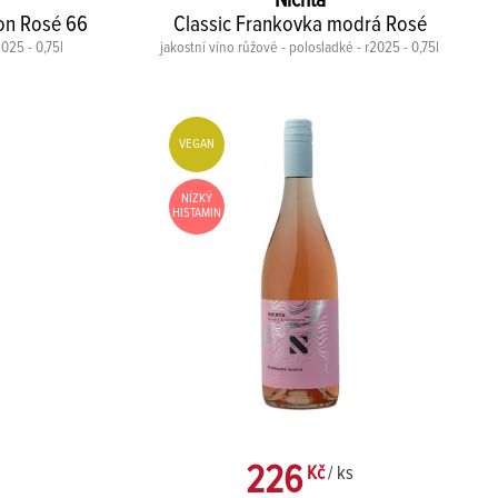
Nichta
on Rosé 66
Classic Frankovka modrá Rosé
2025 - 0,75l
jakostní víno růžové - polosladké - r2025 - 0,75l
VEGAN
NÍZKÝ
HISTAMIN
226
Kč
/ ks