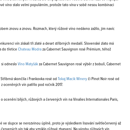
vé víno stalo velmi populárním, protože tato vína v sobě nesou kombinaci
obem znovu a znovu. Rozmach, který růžové víno nedávno zažilo, jim navíc
urenci vín získali tři zlaté a deset stříbrných medailí. Slovenské zlato má
a do třetice
Chateau Modra
za Cabernet Sauvignon rosé Prémium, téhož
e si odneslo
Víno Matyšák
za Cabernet Sauvignon rosé výběr z bobulí, Cabernet
. Stříbrná skončila i Frankovka rosé od
Tokaj Macik Winery
či Pinot Noir rosé od
é z oceněných vín patřilo pod ročník 2017.
 ocenění bílých, růžových a červených vín na Vinalies Internationales Paris,
é ve slupce se nerozvinou úplně, proto je výsledkem lisování světlečervený až
 a červených vín tak aby vzniklo růžové zbarvení. Na výrobu růžových vín