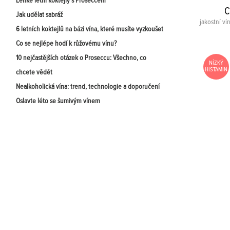
Lehké letní koktejly s Proseccem
C
Jak udělat sabráž
jakostní ví
6 letních koktejlů na bázi vína, které musíte vyzkoušet
Co se nejlépe hodí k růžovému vínu?
10 nejčastějších otázek o Proseccu: Všechno, co
NÍZKÝ
HISTAMIN
chcete vědět
Nealkoholická vína: trend, technologie a doporučení
Oslavte léto se šumivým vínem