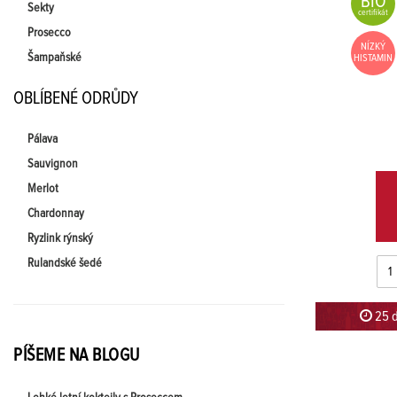
BIO
Sekty
certifikát
Prosecco
NÍZKÝ
Šampaňské
HISTAMIN
OBLÍBENÉ ODRŮDY
Pálava
Sauvignon
Merlot
Chardonnay
Ryzlink rýnský
Rulandské šedé
25 d
PÍŠEME NA BLOGU