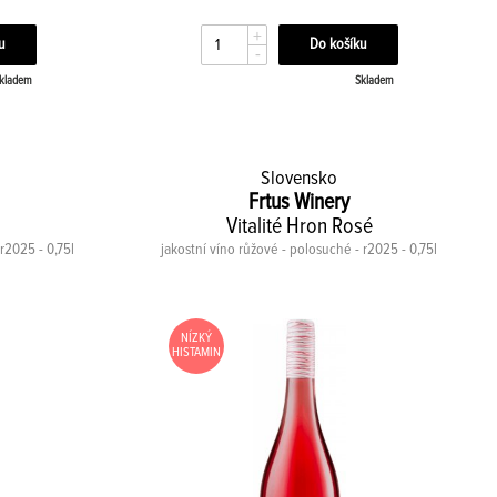
+
-
kladem
Skladem
Slovensko
Frtus Winery
Vitalité Hron Rosé
r2025 - 0,75l
jakostní víno růžové - polosuché - r2025 - 0,75l
NÍZKÝ
HISTAMIN