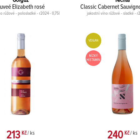
Golguz
Nichta
uveé Elizabeth rosé
Classic Cabernet Sauvign
no růžové - polosladké - r2024 - 0,75l
jakostní víno růžové - sladké - r
VEGAN
NÍZKÝ
HISTAMIN
213
240
Kč
/ ks
Kč
/ ks