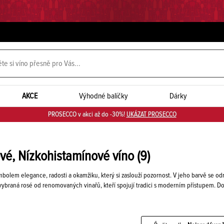
AKCE
Výhodné balíčky
Dárky
PROSECCO v akci až do -30%!
UKÁZAT PROSECCO
vé, Nízkohistamínové víno
(9)
bolem elegance, radosti a okamžiku, který si zaslouží pozornost. V jeho barvě se odr
vybraná rosé od renomovaných vinařů, kteří spojují tradici s moderním přístupem.