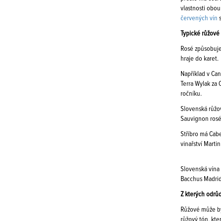
vlastnosti obou
červených vín
s
Typické růžové
Rosé způsobuje
hraje do karet.
Například v Can
Terra Wylak za
ročníku.
Slovenská růžov
Sauvignon rosé
Stříbro má Cab
vinařství Marti
Slovenská vína 
Bacchus Madrid
Z kterých odrůd
Růžové může bý
růžový tón, kte