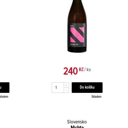
240
Kč
/ ks
+
-
kladem
Skladem
Slovensko