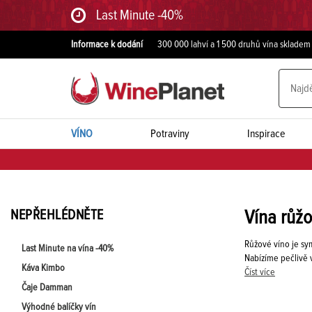
Last Minute -40%
Informace k dodání
300 000 lahví a 1 500 druhů vína skladem
VÍNO
Potraviny
Inspirace
NEPŘEHLÉDNĚTE
Vína růžo
Růžové víno je sym
Last Minute na vína -40%
Nabízíme pečlivě 
Káva Kimbo
Číst více
Čaje Damman
Výhodné balíčky vín