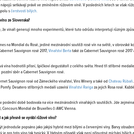
 nápojů setkávají právě ve zmíněném růžovém víně. V posledních letech se však růžo
polu s
čerstvostí bílých.
 víno ze Slovenska?
, že vinaři generují mnoho experimentů, které tuto odrůdu interpretují různým způs
nes na Mondial du Rosé, jediné mezinárodní soutěži rosé vín na světě, v obrovské konk
 Cabernet Sauvignon rosé 2017,
Vinařství Berta
také za Cabernet Sauvignon rosé 2017 
á vína hodnotili přísní, špičkoví degustátoři z celého světa. Hned tři stříbrné medail
 pozdní sběr a Cabernet Sauvignon rosé.
ernet Sauvignon rosé od Zámeckého vinařství, Vins Winery a také od
Chateau Rúbaň
n Pomfy. Desatero stříbrných medailí uzavírá
Vinařství Rariga
za jejich Rosa rosé. Každ
v poslední době bodovala na více mezinárodních vinařských soutěžích. Jde zejména o
, Concours Mondial de Bruxelles či AWC Vienna.
 a jak přesně se vyrábí růžové víno?
t jednoduše popsáno jako jakýsi hybrid mezi bílými a červenými víny. Barvy obsažen
rý je pro toto víno tak typický. V žádném případě však není přípustné míchání bílých