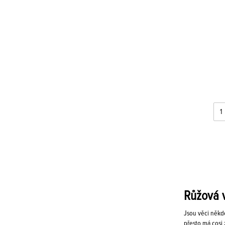
Růžová v
Jsou věci někd
přesto má cosi