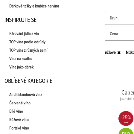
Dárkové tašky a krabice na vína
Druh
INSPIRUJTE SE
Párování jídla a vín
Cena
TOP vína podle odrůdy
TOP vína z různých zemí
růžové
Nízk
Vína na svatbu
Vína jako dárek
OBLÍBENÉ KATEGORIE
Caber
Antihistaminová vína
jakostní 
Červené víno
Bílé víno
-25%
Růžové víno
Portské víno