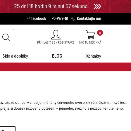
25 dní 18 hodin 9 minut 56 sekund
facebook
Po-Pá 9-18
Kontaktujte nás
0
PŘIHLÁSIT SE / REGISTRACE
NIC TU NECINKÁ
Sklo a doplňky
BLOG
Kontakty
áží západ slunce, v chuti jemné tóny červeného ovoce a v vůni čistá letní svěžest.
 Dopřejte si doušek růžového potěšení – jemného, svěžího a nezapomenutelného.