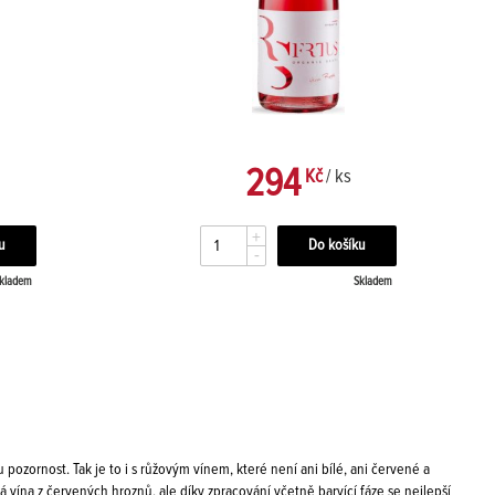
294
Kč
/ ks
+
-
kladem
Skladem
zornost. Tak je to i s růžovým vínem, které není ani bílé, ani červené a
lá vína z červených hroznů, ale díky zpracování včetně barvící fáze se nejlepší