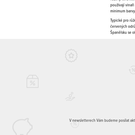
používají vinař
minimum barvy. 
Typické pro rů
červených odrůd
Španělsku se ob
V newsletterech Vám budeme posílat aktuá