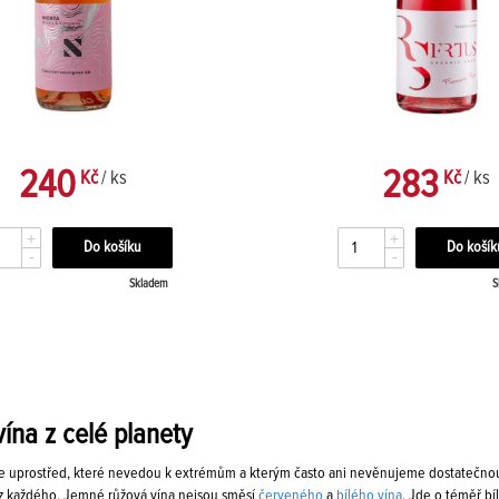
240
283
Kč
/ ks
Kč
/ ks
+
+
-
-
Skladem
S
ína z celé planety
e uprostřed, které nevedou k extrémům a kterým často ani nevěnujeme dostatečnou po
 z každého. Jemné růžová vína nejsou směsí
červeného
a
bílého vína
. Jde o téměř bí