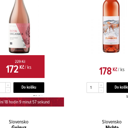
229 Kč
172
Kč
/ ks
178
Kč
/ ks
+
+
-
-
Skladem
S
ní 18 hodin 9 minut 56 sekund
Slovensko
Slovensko