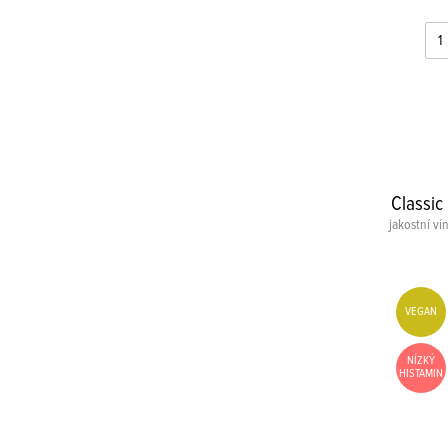
Classic
jakostní ví
VEGAN
NÍZKÝ
HISTAMIN