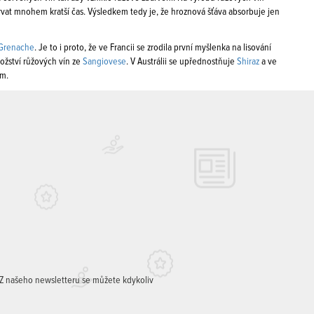
rvat mnohem kratší čas. Výsledkem tedy je, že hroznová šťáva absorbuje jen
Grenache
. Je to i proto, že ve Francii se zrodila první myšlenka na lisování
ožství růžových vín ze
Sangiovese
. V Austrálii se upřednostňuje
Shiraz
a ve
em.
. Z našeho newsletteru se můžete kdykoliv