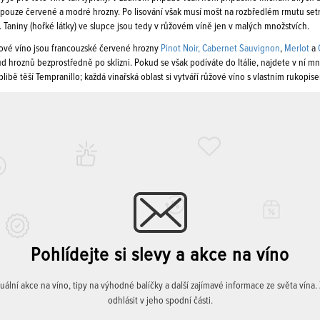
i pouze červené a modré hrozny. Po lisování však musí mošt na rozbředlém rmutu set
Taniny (hořké látky) ve slupce jsou tedy v růžovém víně jen v malých množstvích.
žové víno jsou francouzské červené hrozny
Pinot Noir,
Cabernet Sauvignon
,
Merlot
a
 hroznů bezprostředně po sklizni. Pokud se však podíváte do Itálie, najdete v ní mn
libě těší Tempranillo; každá vinařská oblast si vytváří růžové víno s vlastním rukopis
Pohlídejte si slevy a akce na víno
lní akce na víno, tipy na výhodné balíčky a další zajímavé informace ze světa vína
odhlásit v jeho spodní části.