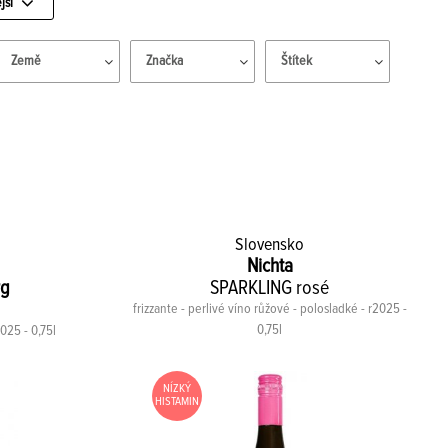
jší
Země
Značka
Štítek
Slovensko
Nichta
rg
SPARKLING rosé
frizzante - perlivé víno růžové - polosladké - r2025 -
0,75l
2025 - 0,75l
NÍZKÝ
HISTAMIN