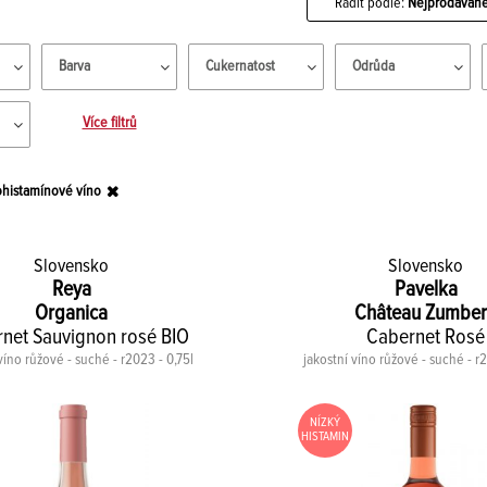
Řadit podle:
Nejprodávaně
Barva
Cukernatost
Odrůda
Více filtrů
ohistamínové víno
Slovensko
Slovensko
Reya
Pavelka
Organica
Château Zumbe
net Sauvignon rosé BIO
Cabernet Rosé
víno růžové - suché - r2023 - 0,75l
jakostní víno růžové - suché - r
NÍZKÝ
HISTAMIN