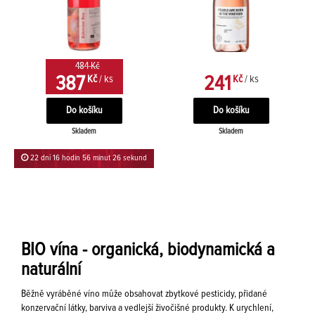
484 Kč
387
241
Kč
/ ks
Kč
/ ks
Skladem
Skladem
22 dní 16 hodin 56 minut 26 sekund
BIO vína - organická, biodynamická a
naturální
Běžně vyráběné víno může obsahovat zbytkové pesticidy, přidané
konzervační látky, barviva a vedlejší živočišné produkty. K urychlení,