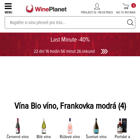
0
PŘIHLÁSIT SE / REGISTRACE
NIC TU NECINKÁ
MENU
PROSECCO v akci až do -30%!
UKÁZAT PROSECCO
Last Minute -40%
22 dní 16 hodin 56 minut 26 sekund
Vína Bio víno, Frankovka modrá
(4)
Červené víno
Bílé víno
Růžové víno
Šumivé víno
Portské a