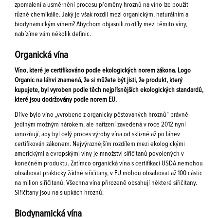
zpomalení a usměrnění procesu přeměny hroznů na víno lze použít
různé chemikálie. Jaký je však rozdíl mezi organickým, naturálním a
biodynamickým vínem? Abychom objasnili rozdíly mezi těmito víny,
nabízíme vám několik definic.
Organická vína
Víno, které je certifikováno podle ekologických norem zákona. Logo
Organic na láhvi znamená, že si můžete být jisti, že produkt, který
kupujete, byl vyroben podle těch nejpřísnějších ekologických standardů,
které jsou dodržovány podle norem EU.
Dříve bylo víno „vyrobeno z organicky pěstovaných hroznů" právně
jediným možným nárokem, ale nařízení zavedená v roce 2012 nyní
umožňují, aby byl celý proces výroby vína od sklizně až po láhev
certifikován zákonem. Nejvýraznějším rozdílem mezi ekologickými
americkými a evropskými víny je množství siřičitanů povolených v
konečném produktu. Zatímco organická vína s certifikací USDA nemohou
obsahovat prakticky žádné siřičitany, v EU mohou obsahovat až 100 částic
na milion siřičitanů. Všechna vína přirozeně obsahují některé siřičitany.
Siřičitany jsou na slupkách hroznů.
Biodynamická vína