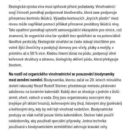
Ekologická výroba vína musí splňovat přísné požadavky. Vinohradníci
svojí činností pomáhají podporovat biodiverzitu, která zase podporuje
přirozenou kontrolu škůdců. Výsadba kvetoucích „krycích plodin“ mezi
révou může například pomoci přilákat přirozené predátory škůdců révy.
Tato opatření pomáhají vytvořit samoregulační ekosystém pro vinice, což
znamená, že organická vína lze vyrábět bez spoléhání se na potenciálně
škodlivé pesticidy. Ekologické vinařství se často stávají útočištěm pro
volně žijící živočichy a poskytují domovy pro včely, ptáky a motýly, v
průměru až o 50 % více. Kladou hlavní důraz na půdu, podporují silné
kořenové struktury a zdravou, biologicky aktivní půdu, která překypuje
životem.
Na rozdíl od organického vinohradnictví se posuzování biodynamiky
mezi zeměmi nemění.
Biodynamika, kterou začal ve 20. letech minulého
století rakouský filozof Rudolf Steiner, představuje metodu pěstování
založenou na lunárním kalendáři. Každý den se shoduje s jedním z živlů:
země, oheň, vzduch a voda. Dny jsou organizovány ovocnými dny
(nejlépe při sklizni hroznů), kořenovými dny (řez), listovými dny (polévání)
a květovými dny, kdy by měl být vinohrad nedotčen. Biodynamické
postupy se však neřídí pouze tímto kalendářem. Steiner také poučil
následovníky, aby používali speciální přípravky. Jedna technika
používaná v biodynamickém zemědělství zahrnuje kravské rohy