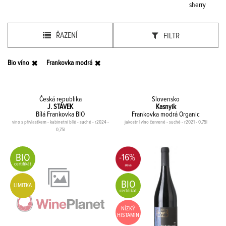
sherry
ŘAZENÍ
FILTR
Bio víno
Frankovka modrá
Česká republika
Slovensko
J. STÁVEK
Kasnyik
Bílá Frankovka BIO
Frankovka modrá Organic
víno s přívlastkem - kabinetní bílé - suché - r2024 -
jakostní víno červené - suché - r2021 - 0,75l
0,75l
BIO
-16%
certifikát
BIO
LIMITKA
certifikát
NÍZKÝ
HISTAMIN