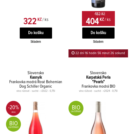
482 Kč
322
404
Kč
/ ks
Kč
/ ks
Skladem
Skladem
22 dní 16 hodin 56 minut 26 sekund
Slovensko
Slovensko
Kasnyik
Karpatská Perla
Frankovka modrá Rosé Bohemian
"Pearls"
Dog Schiller Organic
Frankovka modrá BIO
víno růžové - suché - r2022 - 0,75l
víno růžové - suché - r2024 - 0,75l
BIO
-20%
certifikát
BIO
certifikát