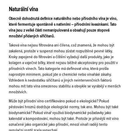
Naturální vína
Obecně dohodnutá definice naturálního nebo přírodního vína je víno,
které fermentuje spontánně s nativními – přírodními kvasinkami. Tato
vína jsou z velké části nemanipulovaná a obsahují pouze stopová
množství přidaných siřičitanů.
Taková vína nejsou filtrována ani čiřena, což znamená, že mohou být
zakalená, protože v suspenzi mohou zůstat rozpuštěné pevné látky.
Kroky zapojené do filtrování a čištění vyžadují další produkty, jako je
kolagen a vaječné bílky, které nejsou běžně akceptovány pro použití v
přírodních vínech. Tato kategorie má definovat vína, která prošla
naprostým minimem, pokud jde o chemické nebo vinařské zásahy.
Vzhledem k nedostatku siřičitanů a jiných neintervenčních faktorů
mohou mít tato vína omezenou stabilitu a obvykle se vyrábějí v menších
množstvích.
Může být přírodní víno certifikováno pokud o ekologické? Pokud
pěstování hroznů dodržuje ekologické normy, tak ano. Mohou být také
biodynamické? Pokud vinař využívá biodynamické požadavky jako
kalendář a kompostování, mohou být také. Protože je přísnější mít víno
označené jako organické jako přírodní, mnozí vinaři raději tento
regulační rozdíl zcela vynechají.