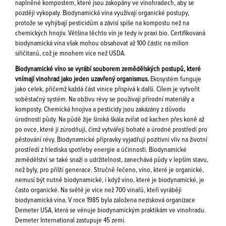
naplněné kompostem, které jsou zakopány ve vinohradech, aby se
později vykopaly. Biodynamická vína využívají organické postupy,
protože se vyhýbají pesticidům a závisí spíše na kompostu než na
chemických hnojiv. Většina těchto vín je tedy iv praxi bio. Certifikovaná
biodynamická vína však mohou obsahovat až 100 částic na milion
siřičitanů, což je mnohem více než USDA.
Biodynamické víno se vyrábí souborem zemědělských postupů, které
vnímají vinohrad jako jeden uzavřený organismus.
Ekosystém funguje
jako celek, přičemž každá část vinice přispívá k další. Cílem je vytvořit
soběstačný systém. Na obživu révy se používají přírodní materiály a
komposty. Chemická hnojiva a pesticidy jsou zakázány z důvodu
úrodnosti půdy. Na půdě žije široká škála zvířat od kachen přes koně až
po ovce, které ji zúrodňují, čímž vytvářejí bohaté a úrodné prostředí pro
pěstování révy. Biodynamické přípravky vyjadřují pozitivní vliv na životní
prostředí z hlediska spotřeby energie a účinnosti. Biodynamické
zemědělství se také snaží o udržitelnost, zanechává půdy v lepším stavu,
než byly, pro příští generace. Stručně řečeno, víno, které je organické,
nemusí být nutně biodynamické, i když víno, které je biodynamické, je
často organické. Na světě je více než 700 vinařů, kteří vyrábějí
biodynamická vína. V roce 1985 byla založena nezisková organizace
Demeter USA, která se věnuje biodynamickým praktikám ve vinohradu.
Demeter International zastupuje 45 zemí.