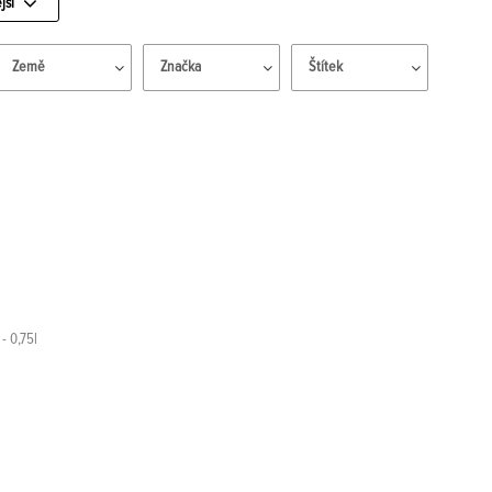
jší
Země
Značka
Štítek
- 0,75l