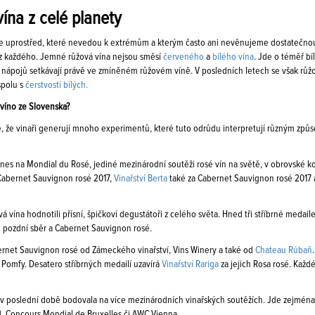
ína z celé planety
e uprostřed, které nevedou k extrémům a kterým často ani nevěnujeme dostatečnou po
 z každého. Jemné růžová vína nejsou směsí
červeného
a
bílého vína
. Jde o téměř bí
 nápojů setkávají právě ve zmíněném růžovém víně. V posledních letech se však růžo
polu s
čerstvostí bílých.
 víno ze Slovenska?
, že vinaři generují mnoho experimentů, které tuto odrůdu interpretují různým způs
nes na Mondial du Rosé, jediné mezinárodní soutěži rosé vín na světě, v obrovské konk
 Cabernet Sauvignon rosé 2017,
Vinařství Berta
také za Cabernet Sauvignon rosé 2017 
á vína hodnotili přísní, špičkoví degustátoři z celého světa. Hned tři stříbrné medail
 pozdní sběr a Cabernet Sauvignon rosé.
ernet Sauvignon rosé od Zámeckého vinařství, Vins Winery a také od
Chateau Rúbaň
n Pomfy. Desatero stříbrných medailí uzavírá
Vinařství Rariga
za jejich Rosa rosé. Každ
v poslední době bodovala na více mezinárodních vinařských soutěžích. Jde zejména o
, Concours Mondial de Bruxelles či AWC Vienna.