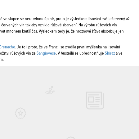
é ve slupce se nerozvinou úplně, proto je výsledkem lisování světlečervený až
 a červených vín tak aby vzniklo růžové zbarvení. Na výrobu růžových vín
rvat mnohem kratší čas. Výsledkem tedy je, že hroznová šťáva absorbuje jen
Grenache
. Je to i proto, že ve Francii se zrodila první myšlenka na lisování
ožství růžových vín ze
Sangiovese
. V Austrálii se upřednostňuje
Shiraz
a ve
em.