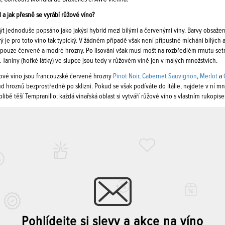
 a jak přesně se vyrábí růžové víno?
t jednoduše popsáno jako jakýsi hybrid mezi bílými a červenými víny. Barvy obsažen
rý je pro toto víno tak typický. V žádném případě však není přípustné míchání bílých
i pouze červené a modré hrozny. Po lisování však musí mošt na rozbředlém rmutu set
Taniny (hořké látky) ve slupce jsou tedy v růžovém víně jen v malých množstvích.
žové víno jsou francouzské červené hrozny
Pinot Noir,
Cabernet Sauvignon
,
Merlot
a
 hroznů bezprostředně po sklizni. Pokud se však podíváte do Itálie, najdete v ní mn
libě těší Tempranillo; každá vinařská oblast si vytváří růžové víno s vlastním rukopis
Pohlídejte si slevy a akce na víno