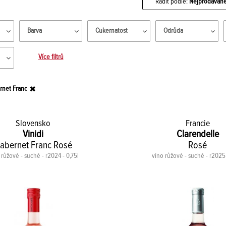
Řadit podle:
Nejprodávaně
Barva
Cukernatost
Odrůda
Více filtrů
rnet Franc
Slovensko
Francie
Vinidi
Clarendelle
abernet Franc Rosé
Rosé
 růžové - suché - r2024 - 0,75l
víno růžové - suché - r2025 