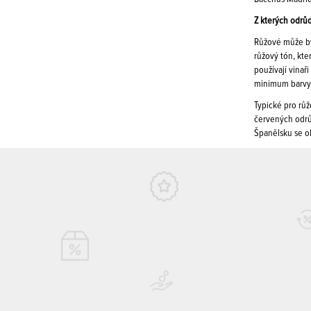
Z kterých odrůd
Růžové může bý
růžový tón, kte
používají vinař
minimum barvy. 
Typické pro rů
červených odrůd
Španělsku se ob