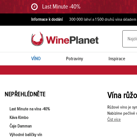
Last Minute -40%
Informace k dodání
300 000 lahví a 1 500 druhů vína skladem
VÍNO
Potraviny
Inspirace
NEPŘEHLÉDNĚTE
Vína růž
Růžové víno je sym
Last Minute na vína -40%
Nabízíme pečlivě 
Káva Kimbo
Číst více
Čaje Damman
Výhodné balíčky vín