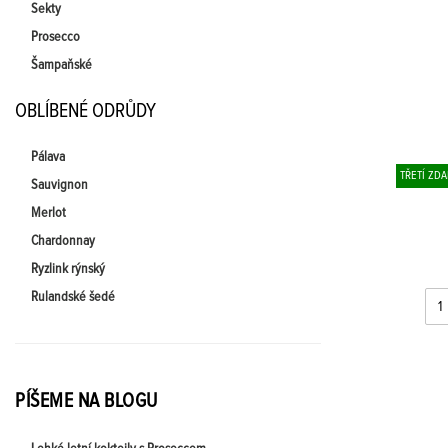
Sekty
Prosecco
Šampaňské
OBLÍBENÉ ODRŮDY
Pálava
TŘETÍ ZD
Sauvignon
Merlot
Chardonnay
Ryzlink rýnský
Rulandské šedé
PÍŠEME NA BLOGU