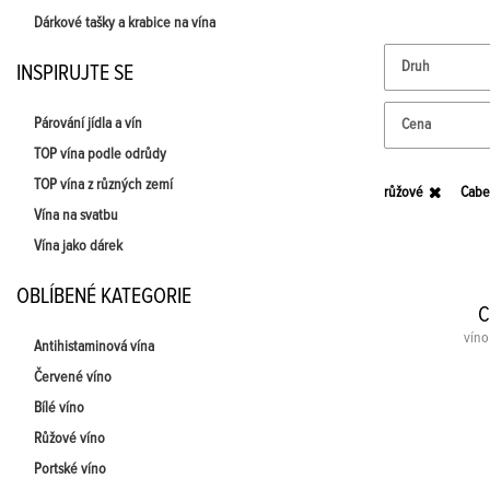
Dárkové tašky a krabice na vína
Druh
INSPIRUJTE SE
Párování jídla a vín
Cena
TOP vína podle odrůdy
TOP vína z různých zemí
růžové
Cabe
Vína na svatbu
Vína jako dárek
OBLÍBENÉ KATEGORIE
C
víno
Antihistaminová vína
Červené víno
Bílé víno
Růžové víno
Portské víno