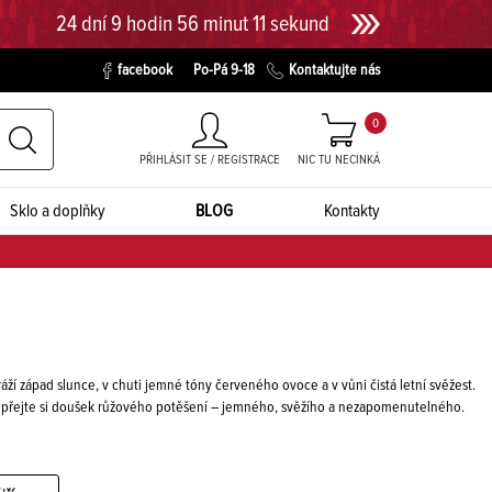
24 dní 9 hodin 56 minut 10 sekund
facebook
Po-Pá 9-18
Kontaktujte nás
0
PŘIHLÁSIT SE / REGISTRACE
NIC TU NECINKÁ
Sklo a doplňky
BLOG
Kontakty
áží západ slunce, v chuti jemné tóny červeného ovoce a v vůni čistá letní svěžest.
 Dopřejte si doušek růžového potěšení – jemného, svěžího a nezapomenutelného.