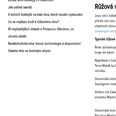
Lehké letní koktejly s Proseccem
Růžová v
Jak udělat sabráž
6 letních koktejlů na bázi vína, které musíte vyzkoušet
Jsou věci někd
přesto má cosi
Co se nejlépe hodí k růžovému vínu?
vlastnosti obou
10 nejčastějších otázek o Proseccu: Všechno, co
červených vín
s
chcete vědět
Typické růžové
Nealkoholická vína: trend, technologie a doporučení
Rosé způsobuje
Oslavte léto se šumivým vínem
hraje do karet.
Například v Can
Terra Wylak za
ročníku.
Slovenská růžov
Sauvignon rosé
Stříbro má Cab
vinařství Marti
Slovenská vína 
Bacchus Madrid