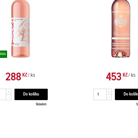
ARMA
288
453
Kč
/ ks
Kč
/ ks
+
+
-
-
Skladem
S