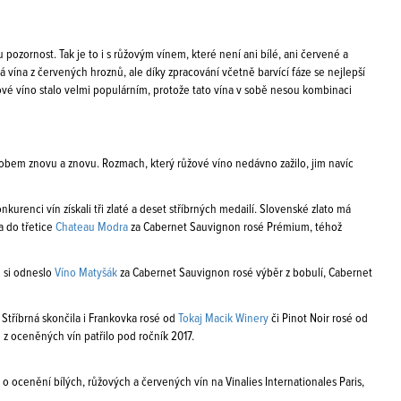
zornost. Tak je to i s růžovým vínem, které není ani bílé, ani červené a
lá vína z červených hroznů, ale díky zpracování včetně barvící fáze se nejlepší
vé víno stalo velmi populárním, protože tato vína v sobě nesou kombinaci
obem znovu a znovu. Rozmach, který růžové víno nedávno zažilo, jim navíc
urenci vín získali tři zlaté a deset stříbrných medailí. Slovenské zlato má
a do třetice
Chateau Modra
za Cabernet Sauvignon rosé Prémium, téhož
e si odneslo
Víno Matyšák
za Cabernet Sauvignon rosé výběr z bobulí, Cabernet
. Stříbrná skončila i Frankovka rosé od
Tokaj Macik Winery
či Pinot Noir rosé od
é z oceněných vín patřilo pod ročník 2017.
 ocenění bílých, růžových a červených vín na Vinalies Internationales Paris,