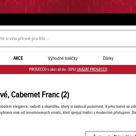
AKCE
Výhodné balíčky
Dárky
PROSECCO v akci až do -30%!
UKÁZAT PROSECCO
ové, Cabernet Franc
(2)
bolem elegance, radosti a okamžiku, který si zaslouží pozornost. V jeho barvě se odr
vybraná rosé od renomovaných vinařů, kteří spojují tradici s moderním přístupem.