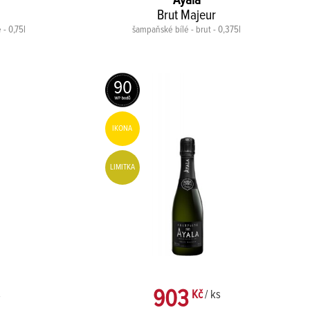
Ayala
Brut Majeur
 - 0,75l
šampaňské bílé - brut - 0,375l
90
IKONA
LIMITKA
903
s
Kč
/ ks