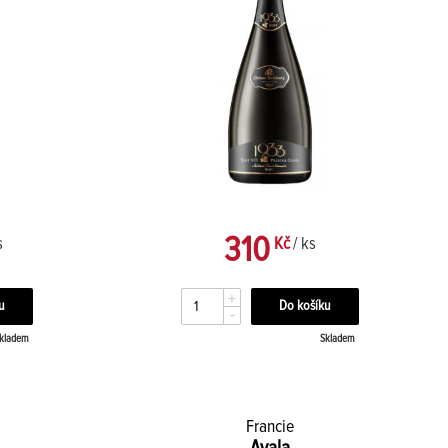
310
s
Kč
/ ks
+
-
kladem
Skladem
Francie