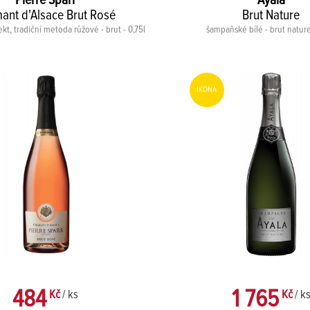
Pierre Sparr
Ayala
ant d'Alsace Brut Rosé
Brut Nature
kt, tradiční metoda růžové - brut - 0,75l
šampaňské bílé - brut nature
IKONA
484
1 765
Kč
/ ks
Kč
/ k