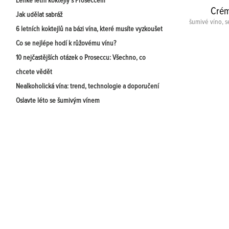
Lehké letní koktejly s Proseccem
Crém
Jak udělat sabráž
šumivé víno, se
6 letních koktejlů na bázi vína, které musíte vyzkoušet
Co se nejlépe hodí k růžovému vínu?
10 nejčastějších otázek o Proseccu: Všechno, co
chcete vědět
Nealkoholická vína: trend, technologie a doporučení
Oslavte léto se šumivým vínem