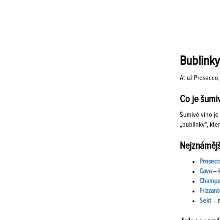
Bublinky
Ať už Prosecco
Co je šumi
Šumivé víno je 
„bublinky“, kte
Nejznámějš
Prosec
Cava
– š
Champ
Frizzant
Sekt
– 