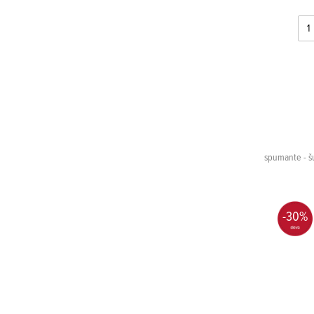
spumante - šu
-30%