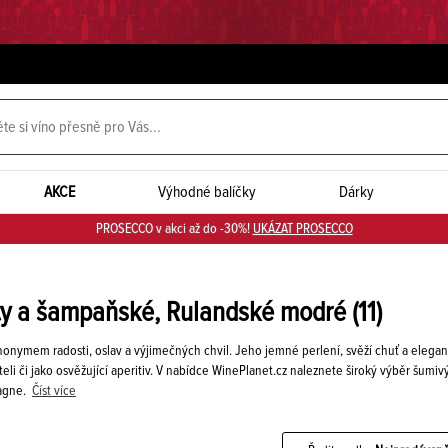
AKCE
Výhodné balíčky
Dárky
PROSECCO v akci až do -30%!
UKÁZAT PROSECCO
ty a šampaňské, Rulandské modré
(11)
onymem radosti, oslav a výjimečných chvil. Jeho jemné perlení, svěží chuť a elegantní
teli či jako osvěžující aperitiv. V nabídce WinePlanet.cz naleznete široký výběr šumi
pagne.
Číst více