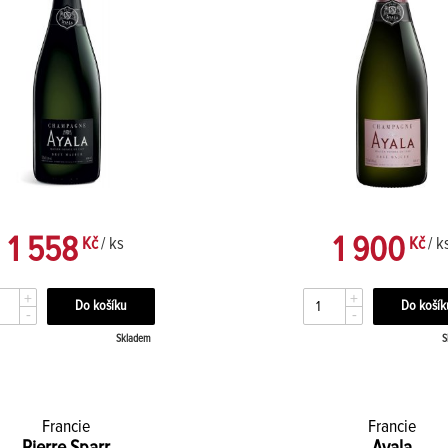
1 558
1 900
Kč
/ ks
Kč
/ k
+
+
-
-
Skladem
S
Francie
Francie