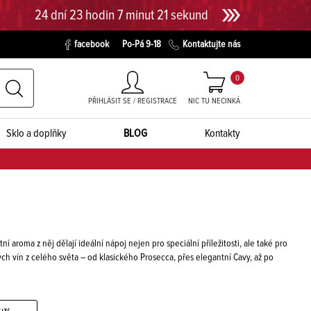
24 dní 23 hodin 7 minut 20 sekund
facebook
Po-Pá 9-18
Kontaktujte nás
0
PŘIHLÁSIT SE / REGISTRACE
NIC TU NECINKÁ
Sklo a doplňky
BLOG
Kontakty
 aroma z něj dělají ideální nápoj nejen pro speciální příležitosti, ale také pro
vých vín z celého světa – od klasického Prosecca, přes elegantní Cavy, až po