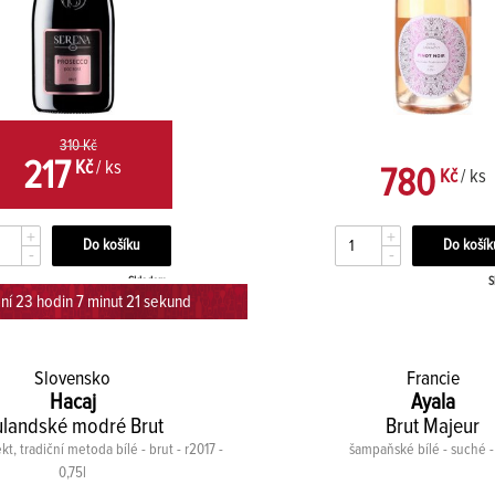
310 Kč
217
Kč
/ ks
780
Kč
/ ks
+
+
-
-
Skladem
S
ní 23 hodin 7 minut 20 sekund
Slovensko
Francie
Hacaj
Ayala
ulandské modré Brut
Brut Majeur
kt, tradiční metoda bílé - brut - r2017 -
šampaňské bílé - suché - 
0,75l