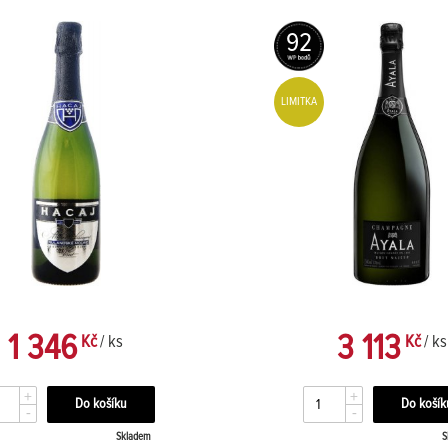
92
LIMITKA
1 346
3 113
Kč
/ ks
Kč
/ ks
+
+
-
-
Skladem
S