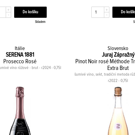
+
+
-
-
Skladem
S
Itálie
Slovensko
SERENA 1881
Juraj Zápražný
Prosecco Rosé
Pinot Noir rosé Méthode Tr
Extra Brut
mivé víno růžové - brut - r2024 - 0,75l
šumivé víno, sekt, tradiční metoda růž
r2022 - 0,75l