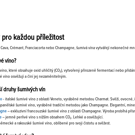
 pro každou příležitost
, Cava, Crémant, Franciacorta nebo Champagne, šumivá vína vytvářejí nekonečné množ
vé víno?
víno, které obsahuje oxid uhličitý (CO₂), vytvořený přirozeně fermentací nebo přidání
ré víno osvěžují a činí jej nezaměnitelným.
í druhy šumivých vín
co
- italské šumivé víno z oblasti Veneto, vyráběné metodou Charmat. Svěží, ovocné, 
panělské šumivé víno, vyráběné tradiční metodou jako Champagne. Elegantní, minerál
agne
– exkluzivní francouzské šumivé víno z oblasti Champagne. Výroba probíhá přísn
e
– jemně perlivé víno s nižším obsahem CO₂. Lehké a osvěžující.
německé a rakouské šumivé víno, oblíbené pro svoji čistotu a svěžest.