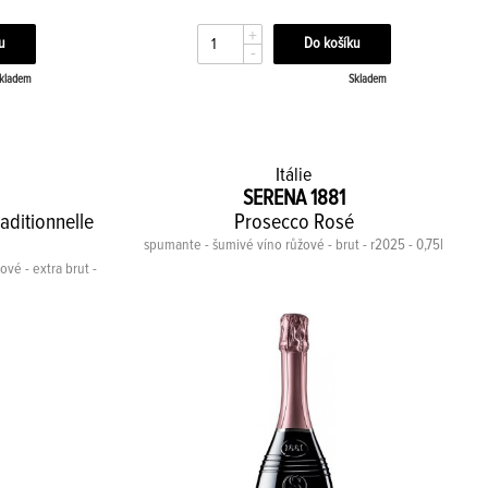
+
-
kladem
Skladem
Itálie
SERENA 1881
aditionnelle
Prosecco Rosé
spumante - šumivé víno růžové - brut - r2025 - 0,75l
ové - extra brut -