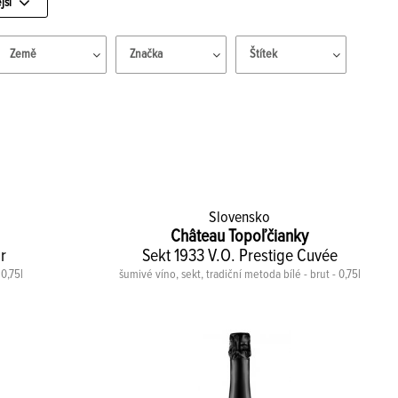
jší
Země
Značka
Štítek
Slovensko
Château Topoľčianky
r
Sekt 1933 V.O. Prestige Cuvée
0,75l
šumivé víno, sekt, tradiční metoda bílé - brut - 0,75l