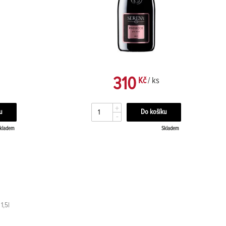
310
Kč
/ ks
+
-
kladem
Skladem
1,5l