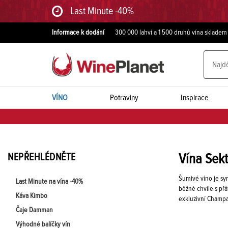
Last Minute -40%
Informace k dodání
300 000 lahví a 1 500 druhů vína skladem
VÍNO
Potraviny
Inspirace
NEPŘEHLÉDNĚTE
Vína Sek
Šumivé víno je syn
Last Minute na vína -40%
běžné chvíle s přá
Káva Kimbo
exkluzivní Cham
Čaje Damman
Výhodné balíčky vín