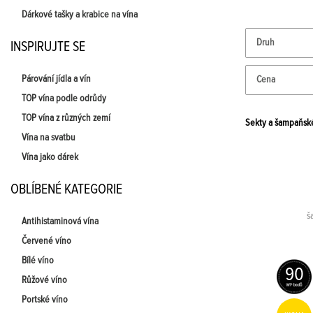
Dárkové tašky a krabice na vína
Druh
INSPIRUJTE SE
Párování jídla a vín
Cena
TOP vína podle odrůdy
TOP vína z různých zemí
Sekty a šampaňsk
Vína na svatbu
Vína jako dárek
OBLÍBENÉ KATEGORIE
š
Antihistaminová vína
Červené víno
Bílé víno
90
Růžové víno
Portské víno