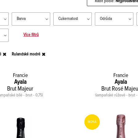
Řadit podle:
Nejprodávaně
Barva
Cukernatost
Odrůda
Více filtrů
é
Rulandské modré
Francie
Francie
Ayala
Ayala
Brut Majeur
Brut Rosé Majeu
ampaňské bílé - brut - 0,75l
šampaňské růžové - brut - 
IKONA