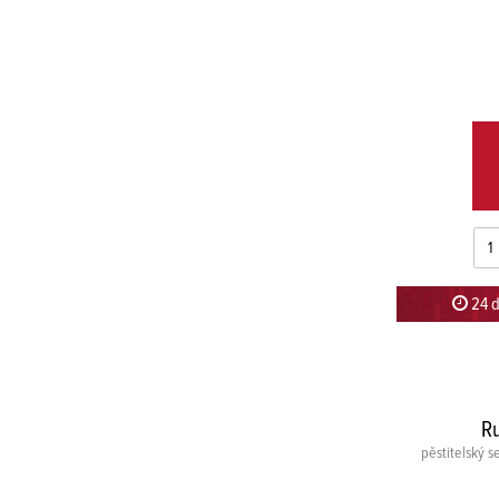
24 d
R
pěstitelský se