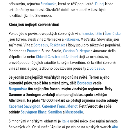
příbuzným, zejména
Frankovka
, která se těší popularitě.
Dunaj
klade
určité nároky na oblast. Obzvláště dobře se mu daří v klasických
lokalitách jižního Slovenska.
Která jsou nejlepší červená vína?
Pokud jde o pověst evropských červených vín,
Francie
,
Itálie
i
Španělsko
jsou lídrem, avšak vína z Německa a
Rakouska
, Maďarska, Slovinska jsou
zajímavá. Vína z
Bordeaux
,
Toskánska
i Riojy jsou pro zákazníka populární.
Piedmont s
Prunotto
Busse Barolo,
Cantina Di Negrar
s Amarone della
Valpolicella nebo
Chianti Classico od Antinori
stojí za ochutnávku,
pravděpodobně jejich zařadíte ke svým favoritům. Za kvalitní červená
vína z Francie jsou již dlouho považována pouze ty z
Bordeaux
.
Je jedním z nejlepších vinařských regionů na světě. Terroir a jeho
kamenité půdy, teplá léta a mírné zimy, dělá
Bordeaux
vedle
Burgundska
tím nejlepším francouzským vinařským regionem. Řeky
Garonne a Dordogne zavlažují a temperují oblast spolu s vlhkým
Atlantikem. Na ploše 113 000 hektarů se pěstují zejména modré odrůdy
Cabernet Sauvignon
,
Cabernet Franc
,
Merlot
, Petit Verdot ale i bílé
odrůdy
Sauvignon Blanc
,
Semillon
a
Muscadelle
.
S mnohými vinařskými oblastmi je
Itálie
určitě něco jako rajská zahrada
červených vín. Od sluneční Apulie až po vinice na alpských svazích
Alto