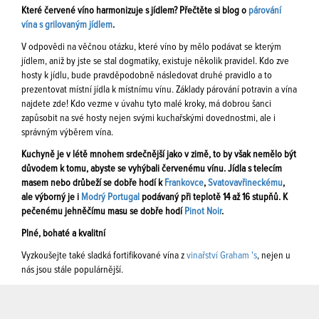
Které červené víno harmonizuje s jídlem? Přečtěte si blog o
párování
vína s grilovaným jídlem
.
V odpovědi na věčnou otázku, které víno by mělo podávat se kterým
jídlem, aniž by jste se stal dogmatiky, existuje několik pravidel. Kdo zve
hosty k jídlu, bude pravděpodobně následovat druhé pravidlo a to
prezentovat místní jídla k místnímu vínu. Základy párování potravin a vína
najdete zde! Kdo vezme v úvahu tyto malé kroky, má dobrou šanci
zapůsobit na své hosty nejen svými kuchařskými dovednostmi, ale i
správným výběrem vína.
Kuchyně je v létě mnohem srdečnější jako v zimě, to by však nemělo být
důvodem k tomu, abyste se vyhýbali červenému vínu. Jídla s telecím
masem nebo drůbeží se dobře hodí k
Frankovce
,
Svatovavřineckému
,
ale výborný je i
Modrý Portugal
podávaný při teplotě 14 až 16 stupňů. K
pečenému jehněčímu masu se dobře hodí
Pinot Noir
.
Plné, bohaté a kvalitní
Vyzkoušejte také sladká fortifikované vína z
vinařství Graham 's
, nejen u
nás jsou stále populárnější.