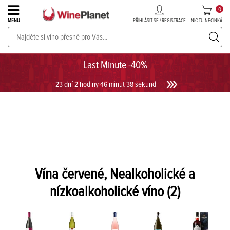
0
PŘIHLÁSIT SE / REGISTRACE
NIC TU NECINKÁ
MENU
PROSECCO v akci až do -30%!
UKÁZAT PROSECCO
Last Minute -40%
23 dní 2 hodiny 46 minut 37 sekund
Vína červené, Nealkoholické a
nízkoalkoholické víno
(2)