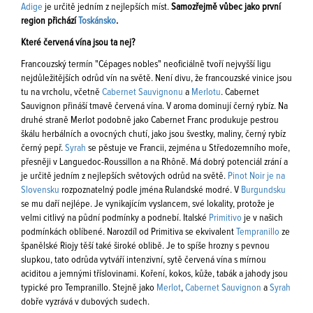
Adige
je určitě jedním z nejlepších míst.
Samozřejmě vůbec jako první
region přichází
Toskánsko
.
Které červená vína jsou ta nej?
Francouzský termín "Cépages nobles" neoficiálně tvoří nejvyšší ligu
nejdůležitějších odrůd vín na světě. Není divu, že francouzské vinice jsou
tu na vrcholu, včetně
Cabernet Sauvignonu
a
Merlotu
. Cabernet
Sauvignon přináší tmavě červená vína. V aroma dominují černý rybíz. Na
druhé straně Merlot podobně jako Cabernet Franc produkuje pestrou
škálu herbálních a ovocných chutí, jako jsou švestky, maliny, černý rybíz
černý pepř.
Syrah
se pěstuje ve Francii, zejména u Středozemního moře,
přesněji v Languedoc-Roussillon a na Rhôně. Má dobrý potenciál zrání a
je určitě jedním z nejlepších světových odrůd na světě.
Pinot Noir je na
Slovensku
rozpoznatelný podle jména Rulandské modré. V
Burgundsku
se mu daří nejlépe. Je vynikajícím vyslancem, své lokality, protože je
velmi citlivý na půdní podmínky a podnebí. Italské
Primitivo
je v našich
podmínkách oblíbené. Narozdíl od Primitiva se ekvivalent
Tempranillo
ze
španělské Riojy těší také široké oblibě. Je to spíše hrozny s pevnou
slupkou, tato odrůda vytváří intenzivní, sytě červená vína s mírnou
aciditou a jemnými tříslovinami. Koření, kokos, kůže, tabák a jahody jsou
typické pro Tempranillo. Stejně jako
Merlot
,
Cabernet Sauvignon
a
Syrah
dobře vyzrává v dubových sudech.