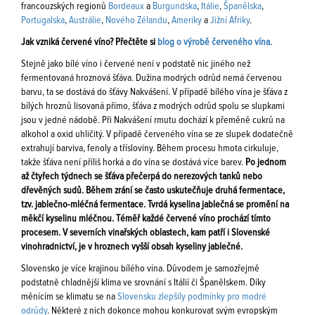
francouzských regionů
Bordeaux
a
Burgundska
,
Itálie
,
Španělska
,
Portugalska
,
Austrálie
,
Nového Zélandu
,
Ameriky
a
Jižní Afriky
.
Jak vzniká červené víno? Přečtěte si
blog o výrobě červeného vína.
Stejně jako bílé víno i červené není v podstatě nic jiného než
fermentovaná hroznová šťáva. Dužina modrých odrůd nemá červenou
barvu, ta se dostává do šťávy Nakvášení. V případě bílého vína je šťáva z
bílých hroznů lisovaná přímo, šťáva z modrých odrůd spolu se slupkami
jsou v jedné nádobě. Při Nakvášení rmutu dochází k přeměně cukrů na
alkohol a oxid uhličitý. V případě červeného vína se ze slupek dodatečně
extrahují barviva, fenoly a třísloviny. Během procesu hmota cirkuluje,
takže šťáva není příliš horká a do vína se dostává více barev.
Po jednom
až čtyřech týdnech se šťáva přečerpá do nerezových tanků nebo
dřevěných sudů. Během zrání se často uskutečňuje druhá fermentace,
tzv. jablečno-mléčná fermentace. Tvrdá kyselina jablečná se promění na
měkčí kyselinu mléčnou. Téměř každé červené víno prochází tímto
procesem. V severních vinařských oblastech, kam patří i Slovenské
vinohradnictví, je v hroznech vyšší obsah kyseliny jablečné.
Slovensko je více krajinou bílého vína. Důvodem je samozřejmě
podstatně chladnější klima ve srovnání s Itálií či Španělskem. Díky
měnícím se klimatu se na
Slovensku zlepšily podmínky pro modré
odrůdy
. Některé z nich dokonce mohou konkurovat svým evropským