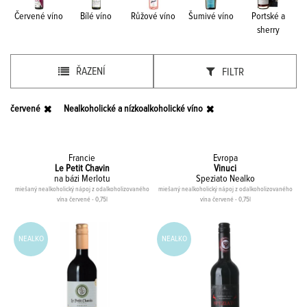
Červené víno
Bílé víno
Růžové víno
Šumivé víno
Portské a
sherry
ŘAZENÍ
FILTR
červené
Nealkoholické a nízkoalkoholické víno
Francie
Evropa
Le Petit Chavin
Vinuci
na bázi Merlotu
Speziato Nealko
miešaný nealkoholický nápoj z odalkoholizovaného
miešaný nealkoholický nápoj z odalkoholizovaného
vína červené - 0,75l
vína červené - 0,75l
NEALKO
NEALKO