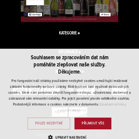
KATEGORIE
INFORMACE
Souhlasem se zpracováním dat nám
pomáháte zlepšovat naše služby.
Děkujeme.
WINEPLANET.CZ
Pro fungování naší stránky používáme nezbytné cookies umožňující realizovat
základní funkcionality webové stránky. Rádi bychom také využívali dobrovolných
cookies, které nám pomohou zlepšit fungování eshopu, uživatelskou zkušenost a
zobrazovat vám relevantní nabídky. Pro jejich povolení prosím odklikněte souhlas.
Podrobnější informace o cookies naleznete v dokumentu
Zásadami ochrany
osobních údajů.
POUZE NEZBYTNÉ
PŘIJMOUT VŠE
CORNER TRADE CZ s.r.o. · Copyright © 2026
UPRAVIT NASTAVENÍ