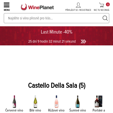
0
PŘIHLÁSIT SE / REGISTRACE
NIC TU NECINKÁ
MENU
PROSECCO v akci až do -30%!
UKÁZAT PROSECCO
Last Minute -40%
25 dní 9 hodin 32 minut 20 sekund
Castello Della Sala
(5)
Červené víno
Bílé víno
Růžové víno
Šumivé víno
Portské a