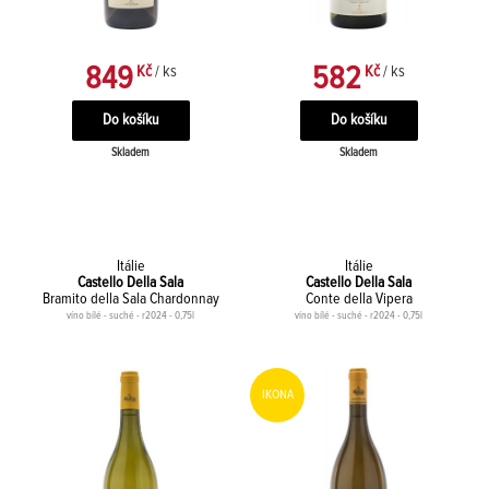
849
582
Kč
/ ks
Kč
/ ks
Skladem
Skladem
Itálie
Itálie
Castello Della Sala
Castello Della Sala
Bramito della Sala Chardonnay
Conte della Vipera
víno bílé - suché - r2024 - 0,75l
víno bílé - suché - r2024 - 0,75l
IKONA