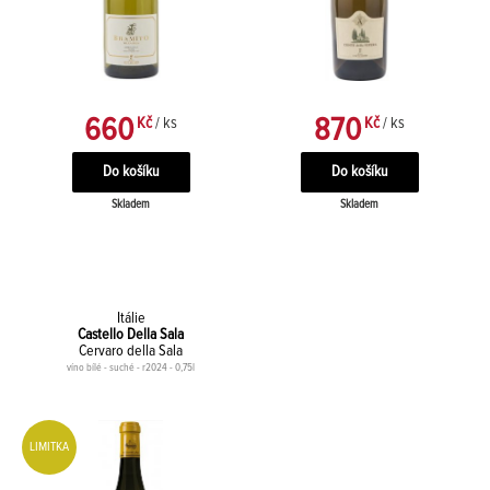
660
870
Kč
/ ks
Kč
/ ks
Skladem
Skladem
Itálie
Castello Della Sala
Cervaro della Sala
víno bílé - suché - r2024 - 0,75l
LIMITKA