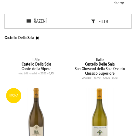
sherry
ŘAZENÍ
FILTR
Castello Della Sala
Itálie
Itálie
Castello Della Sala
Castello Della Sala
Conte della Vipera
San Giovanni della Sala Orvieto
Classico Superiore
víno bílé - suché - r2023 - 0,75l
víno bílé - suché - r2025 - 0,75l
IKONA