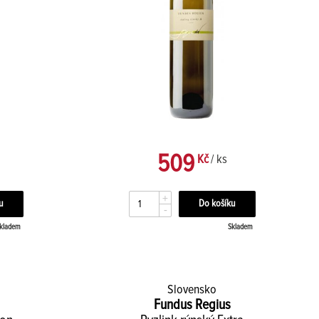
509
Kč
/ ks
+
-
kladem
Skladem
Slovensko
Fundus Regius