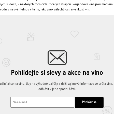
ých sudech, v některých ročnících i z celých střapců. Regendova vína jsou médiem s 
odu a neuvěřitelnou vitalitu, jako znak ušlechtilosti a velikosti vín.
Pohlídejte si slevy a akce na víno
lní akce na víno, tipy na výhodné balíčky a další zajímavé informace ze světa vína
odhlásit v jeho spodní části.