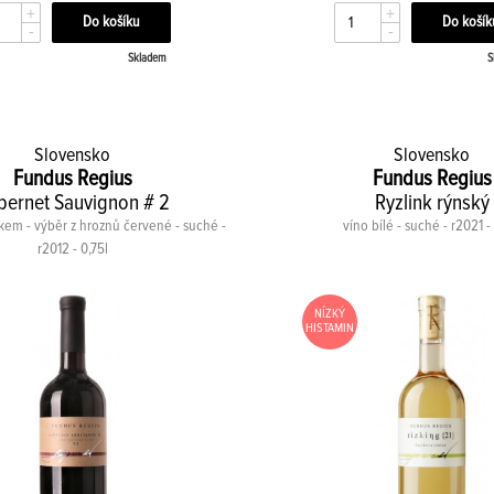
+
+
-
-
Skladem
S
Slovensko
Slovensko
Fundus Regius
Fundus Regius
bernet Sauvignon # 2
Ryzlink rýnský
stkem - výběr z hroznů červené - suché -
víno bílé - suché - r2021 -
r2012 - 0,75l
NÍZKÝ
HISTAMIN