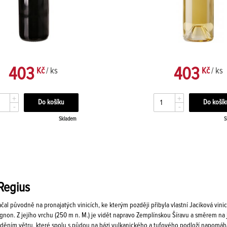
403
403
Kč
/ ks
Kč
/ ks
+
+
-
-
Skladem
S
Regius
al původně na pronajatých vinicích, ke kterým později přibyla vlastní Jaciková vinice
non. Z jejího vrchu (250 m n. M.) je vidět napravo Zemplínskou Šíravu a směrem na 
ěním větru, které spolu s půdou na bázi vulkanického a tufového podloží napomáhají