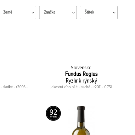
Země
Značka
Štítek
Slovensko
Fundus Regius
Ryzlink rýnský
 - sladké - r2006 -
jakostní víno bílé - suché - r2011 - 0,75l
92