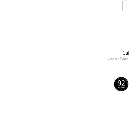
Ca
víno s přívla
92