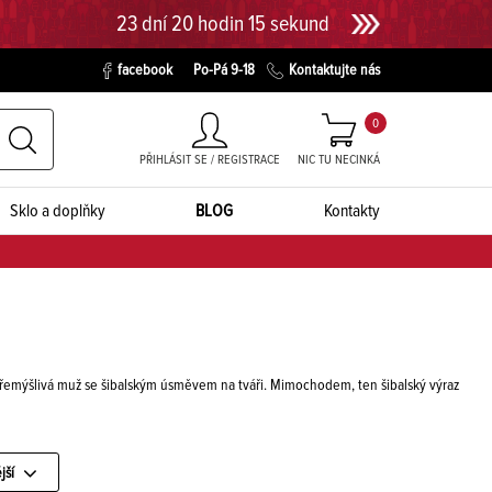
23 dní 20 hodin 14 sekund
facebook
Po-Pá 9-18
Kontaktujte nás
0
PŘIHLÁSIT SE / REGISTRACE
NIC TU NECINKÁ
Sklo a doplňky
BLOG
Kontakty
 přemýšlivá muž se šibalským úsměvem na tváři. Mimochodem, ten šibalský výraz
jší