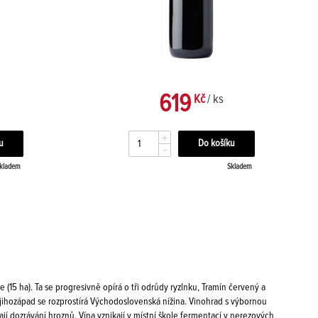
619
Kč
/ ks
+
-
kladem
Skladem
 (15 ha). Ta se progresivně opírá o tři odrůdy ryzlnku, Tramín červený a
jihozápad se rozprostírá Východoslovenská nížina. Vinohrad s výbornou
 dozrávání hroznů. Vína vznikají v místní škole fermentací v nerezových