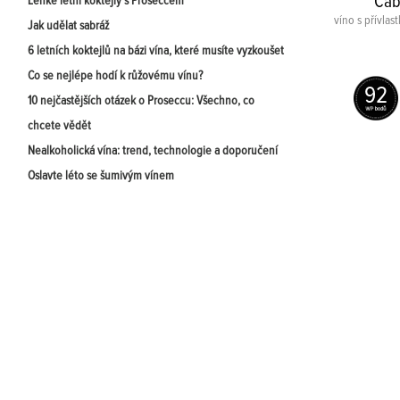
Cab
Lehké letní koktejly s Proseccem
víno s přívla
Jak udělat sabráž
6 letních koktejlů na bázi vína, které musíte vyzkoušet
Co se nejlépe hodí k růžovému vínu?
92
10 nejčastějších otázek o Proseccu: Všechno, co
chcete vědět
Nealkoholická vína: trend, technologie a doporučení
Oslavte léto se šumivým vínem