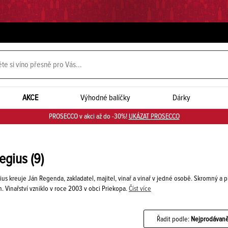
AKCE
Výhodné balíčky
Dárky
PROSECCO v akci až do -30%!
UKÁZAT PROSECCO
egius
(9)
ius kreuje Ján Regenda, zakladatel, majitel, vinař a vinař v jedné osobě. Skromný a
ch. Vinařství vzniklo v roce 2003 v obci Priekopa.
Číst více
Řadit podle:
Nejprodávaně