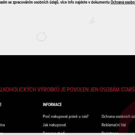
sím se zpracováním osobních údajů. více info najdete v dokumentu
Ochrana osobn
LKOHOLICKÝCH VÝROBKŮ JE POVOLEN JEN OSOBÁM STARŠÍ
E
INFORMACE
Proč nakupovat právě u nás?
Ochrana osobních úd
ína
Jak nakupovat
Reklamační řád
na
Doprava zboží
Registrace