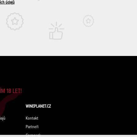
ích údajů
M 18 LET!
WINEPLANET.CZ
ajů
Kontakt
Partneři
Corner.sk