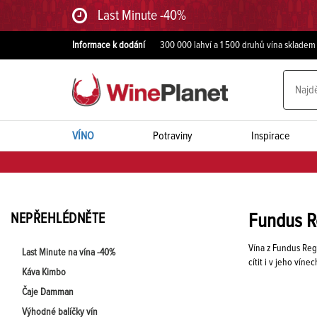
Last Minute -40%
Informace k dodání
300 000 lahví a 1 500 druhů vína skladem
VÍNO
Potraviny
Inspirace
NEPŘEHLÉDNĚTE
Fundus R
Vína z Fundus Reg
Last Minute na vína -40%
cítit i v jeho víne
Káva Kimbo
Čaje Damman
Výhodné balíčky vín