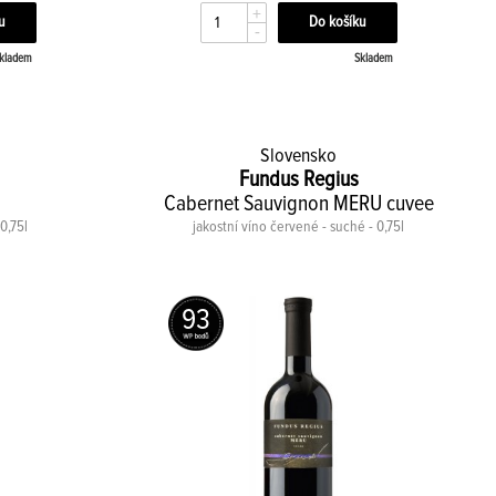
+
-
kladem
Skladem
Slovensko
Fundus Regius
Cabernet Sauvignon MERU cuvee
 0,75l
jakostní víno červené - suché - 0,75l
93