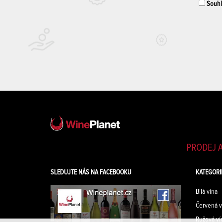
Souhla
PRODEJ A
SLEDUJTE NÁS NA FACEBOOKU
KATEGORI
Bílá vína
Červená v
Ružová ví