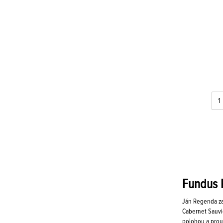
Fundus 
Ján Regenda zač
Cabernet Sauvig
polohou a proud