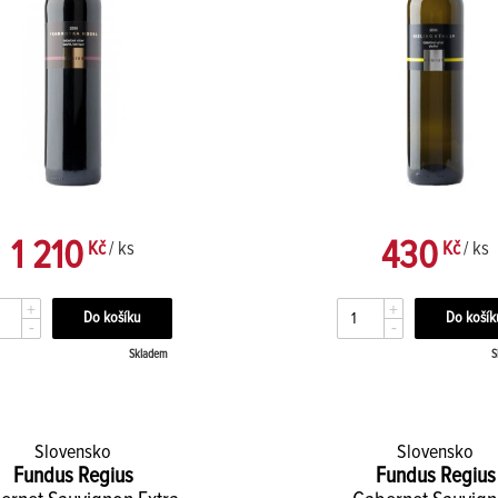
1 210
430
Kč
/ ks
Kč
/ ks
+
+
-
-
Skladem
S
Slovensko
Slovensko
Fundus Regius
Fundus Regius