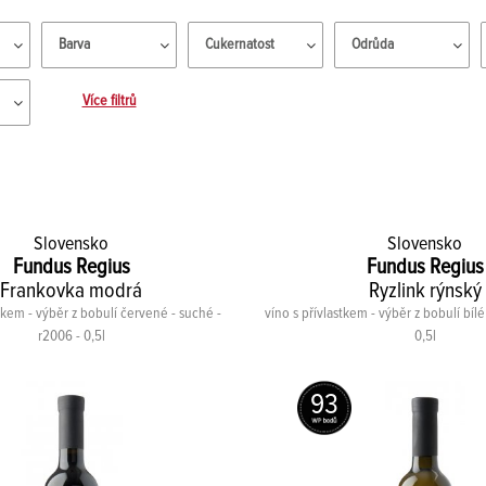
Barva
Cukernatost
Odrůda
Více filtrů
Slovensko
Slovensko
Fundus Regius
Fundus Regius
Frankovka modrá
Ryzlink rýnský
stkem - výběr z bobulí červené - suché -
víno s přívlastkem - výběr z bobulí bílé
r2006 - 0,5l
0,5l
93