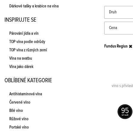
Dárkové tašky a krabice na vína
Druh
INSPIRUJTE SE
Cena
Párování jídla a vín
TOP vína podle odrůdy
Fundus Regius
TOP vína z různých zemí
Vína na svatbu
Vína jako dárek
OBLÍBENÉ KATEGORIE
víno s přívla
Antihistaminová vína
Červené víno
95
Bílé víno
Růžové víno
Portské víno