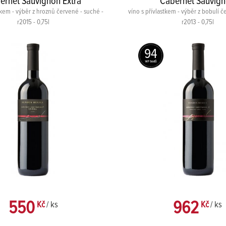
ernet Sauvignon Extra
Cabernet Sauvig
stkem - výběr z hroznů červené - suché -
víno s přívlastkem - výběr z bobulí č
r2015 - 0,75l
r2013 - 0,75l
94
550
962
Kč
/ ks
Kč
/ ks