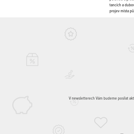
tancích a dubov
projev místa pův
V newsletterech Vám budeme posílat aktuá