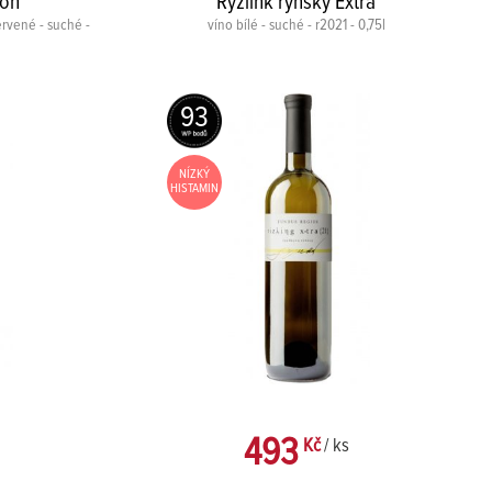
non
Ryzlink rýnský Extra
ervené - suché -
víno bílé - suché - r2021 - 0,75l
93
NÍZKÝ
HISTAMIN
493
Kč
/ ks