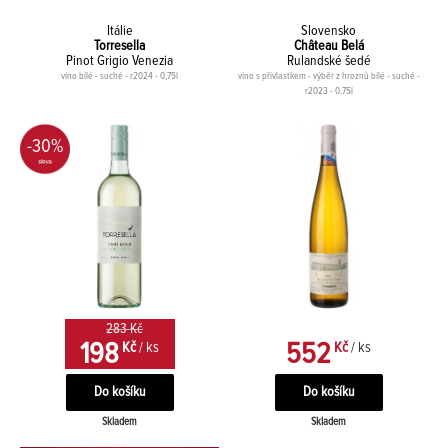
Itálie
Slovensko
Torresella
Château Belá
Pinot Grigio Venezia
Rulandské šedé
víno bílé - suché - r2024 - 0,75l
víno s přívlastkem - výběr z hroznů bílé - suché -
r2023 - 0,75l
-30%
283 Kč
198
552
Kč
/ ks
Kč
/ ks
Skladem
Skladem