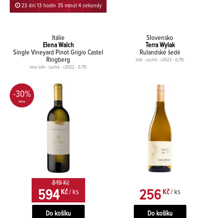
23 dní 13 hodin 35 minut 4 sekundy
Itálie
Slovensko
Elena Walch
Terra Wylak
Single Vineyard Pinot Grigio Castel
Rulandské šedé
Ringberg
bílé - suché - r2023 - 0,75l
víno bílé - suché - r2022 - 0,75l
-30%
849 Kč
594
256
Kč
/ ks
Kč
/ ks