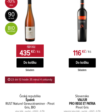
-10%
90
BIO
certifikát
484 Kč
435
116
Kč
/ ks
Kč
/ ks
Skladem
Skladem
23 dní 13 hodin 35 minut 4 sekundy
Česká republika
Slovensko
Špalek
VIAJUR
RUST Naturel Gewurztraminer - Pinot
PRO REGE ET PATRIA
Gris, BIO
Pinot Gris
víno bílé - suché - r2022 - 0,75l
jakostní víno bílé - suché - r2021 - 0,75l