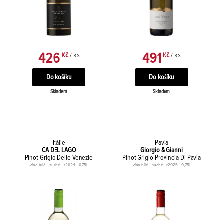
426
491
Kč
/ ks
Kč
/ ks
Skladem
Skladem
Itálie
Pavia
CA DEL LAGO
Giorgio & Gianni
Pinot Grigio Delle Venezie
Pinot Grigio Provincia Di Pavia
víno bílé - suché - r2024 - 0,75l
víno bílé - suché - r2025 - 0,75l