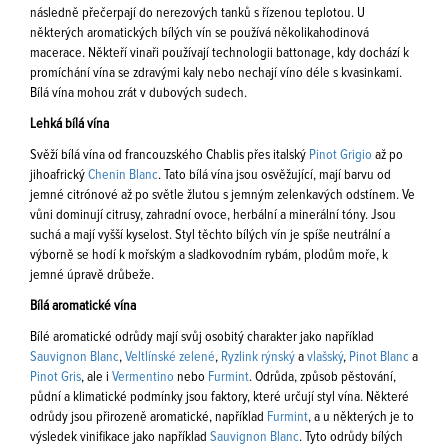
následně přečerpají do nerezových tanků s řízenou teplotou. U
některých aromatických bílých vín se používá několikahodinová
macerace. Někteří vinaři používají technologii battonage, kdy dochází k
promíchání vína se zdravými kaly nebo nechají víno déle s kvasinkami.
Bílá vína mohou zrát v dubových sudech.
Lehká bílá vína
Svěží bílá vína od francouzského Chablis přes italský
Pinot Grigio
až po
jihoafrický
Chenin Blanc
. Tato bílá vína jsou osvěžující, mají barvu od
jemné citrónové až po světle žlutou s jemným zelenkavých odstínem. Ve
vůni dominují citrusy, zahradní ovoce, herbální a minerální tóny. Jsou
suchá a mají vyšší kyselost. Styl těchto bílých vín je spíše neutrální a
výborně se hodí k mořským a sladkovodním rybám, plodům moře, k
jemné úpravě drůbeže.
Bílá aromatické vína
Bílé aromatické odrůdy mají svůj osobitý charakter jako například
Sauvignon Blanc
,
Veltlínské zelené
,
Ryzlink rýnský
a
vlašský
,
Pinot Blanc
a
Pinot Gris
, ale i
Vermentino
nebo
Furmint
. Odrůda, způsob pěstování,
půdní a klimatické podmínky jsou faktory, které určují styl vína. Některé
odrůdy jsou přirozeně aromatické, například
Furmint
, a u některých je to
výsledek vinifikace jako například
Sauvignon Blanc
. Tyto odrůdy bílých