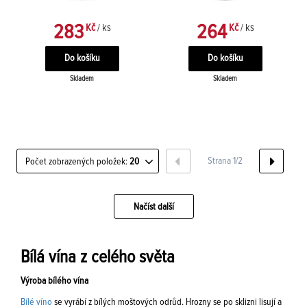
283
264
Kč
/ ks
Kč
/ ks
Skladem
Skladem
Strana 1/2
Počet zobrazených položek:
20
Načíst další
Bílá vína z celého světa
Výroba bílého vína
Bílé víno
se vyrábí z bílých moštových odrůd. Hrozny se po sklizni lisují a