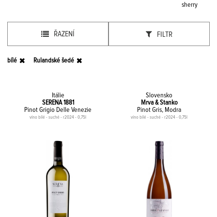
sherry
ŘAZENÍ
FILTR
bílé
Rulandské šedé
Itálie
Slovensko
SERENA 1881
Mrva & Stanko
Pinot Grigio Delle Venezie
Pinot Gris, Modra
víno bílé - suché - r2024 - 0,75l
víno bílé - suché - r2024 - 0,75l