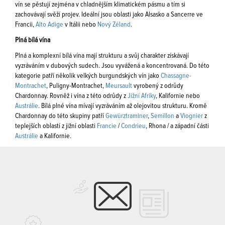
vín se pěstují zejména v chladnějším klimatickém pásmu a tím si
zachovávají svěží projev. Ideální jsou oblasti jako Alsasko a Sancerre ve
Francii,
Alto Adige
v Itálii nebo
Nový Zéland
.
Plná bílá vína
Plná a komplexní bílá vína mají strukturu a svůj charakter získávají
vyzráváním v dubových sudech. Jsou vyvážená a koncentrovaná. Do této
kategorie patří několik velkých burgundských vín jako
Chassagne-
Montrachet
, Puligny-Montrachet,
Meursault
vyrobený z odrůdy
Chardonnay. Rovněž i vína z této odrůdy z
Jižní Afriky
, Kalifornie nebo
Austrálie
. Bílá plné vína mívají vyzráváním až olejovitou strukturu. Kromě
Chardonnay do této skupiny patří
Gewürztraminer
,
Semillon
a
Viognier
z
teplejších oblastí z jižní oblasti
Francie
/
Condrieu
, Rhona / a západní části
Austrálie
a Kalifornie.