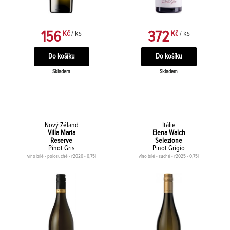
156
372
Kč
/ ks
Kč
/ ks
Skladem
Skladem
Nový Zéland
Itálie
Villa Maria
Elena Walch
Reserve
Selezione
Pinot Gris
Pinot Grigio
víno bílé - polosuché - r2020 - 0,75l
víno bílé - suché - r2025 - 0,75l