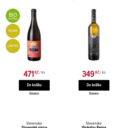
BIO
certifikát
VEGAN
LIMITKA
471
349
Kč
/ ks
Kč
/ ks
Skladem
Skladem
Slovensko
Slovensko
Slovenské vinice
Vinárstvo Rariga