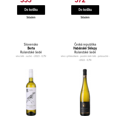
353
372
Skladem
Skladem
Slovensko
Česká republika
Berta
Habánské Sklepy
Rulandské šedé
Rulandské šedé
víno bílé - suché - r2023 - 0,75l
víno s přívlastkem - pozdní sběr bílé - polosuché -
r2022 - 0,75l