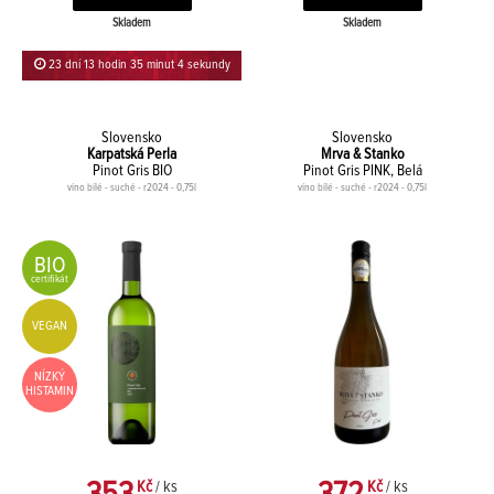
Skladem
Skladem
23 dní 13 hodin 35 minut 4 sekundy
Slovensko
Slovensko
Karpatská Perla
Mrva & Stanko
Pinot Gris BIO
Pinot Gris PINK, Belá
víno bílé - suché - r2024 - 0,75l
víno bílé - suché - r2024 - 0,75l
BIO
certifikát
VEGAN
NÍZKÝ
HISTAMIN
Kč
/ ks
Kč
/ ks