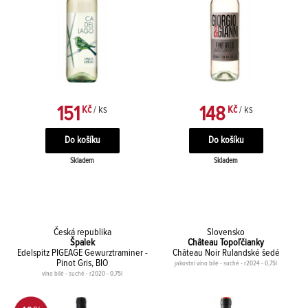
151
148
Kč
/ ks
Kč
/ ks
Skladem
Skladem
Česká republika
Slovensko
Špalek
Château Topoľčianky
Edelspitz PIGEAGE Gewurztraminer -
Château Noir Rulandské šedé
Pinot Gris, BIO
jakostní víno bílé - suché - r2024 - 0,75l
víno bílé - suché - r2020 - 0,75l