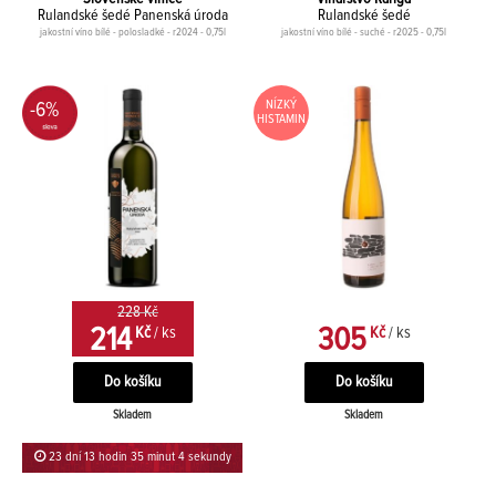
Rulandské šedé Panenská úroda
Rulandské šedé
jakostní víno bílé - polosladké - r2024 - 0,75l
jakostní víno bílé - suché - r2025 - 0,75l
NÍZKÝ
-6%
HISTAMIN
228 Kč
214
305
Kč
/ ks
Kč
/ ks
Skladem
Skladem
23 dní 13 hodin 35 minut 4 sekundy