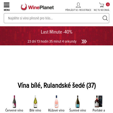
0
PŘIHLÁSIT SE / REGISTRACE
NIC TU NECINKÁ
MENU
PROSECCO v akci až do -30%!
UKÁZAT PROSECCO
Last Minute -40%
23 dní 13 hodin 35 minut 4 sekundy
Vína bílé, Rulandské šedé
(37)
Červené víno
Bílé víno
Růžové víno
Šumivé víno
Portské a