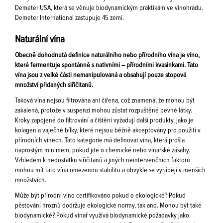
Demeter USA, která se věnuje biodynamickým praktikám ve vinohradu.
Demeter International zastupuje 45 zemí.
Naturální vína
Obecně dohodnutá definice naturálního nebo přírodního vína je víno,
které fermentuje spontánně s nativními – přírodními kvasinkami. Tato
vína jsou z velké části nemanipulovaná a obsahují pouze stopová
množství přidaných siřičitanů.
Taková vína nejsou filtrována ani čiřena, což znamená, že mohou být
zakalená, protože v suspenzi mohou zůstat rozpuštěné pevné látky.
Kroky zapojené do filtrování a čištění vyžadují další produkty, jako je
kolagen a vaječné bílky, které nejsou běžně akceptovány pro použití v
přírodních vínech. Tato kategorie má definovat vína, která prošla
naprostým minimem, pokud jde o chemické nebo vinařské zásahy.
Vzhledem k nedostatku siřičitanů a jiných neintervenčních faktorů
mohou mít tato vína omezenou stabilitu a obvykle se vyrábějí v menších
množstvích.
Může být přírodní víno certifikováno pokud o ekologické? Pokud
pěstování hroznů dodržuje ekologické normy, tak ano. Mohou být také
biodynamické? Pokud vinař využívá biodynamické požadavky jako