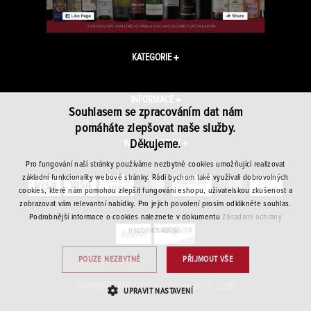
KATEGORIE
INFORMACE
Souhlasem se zpracováním dat nám
pomáháte zlepšovat naše služby.
Děkujeme.
WINEPLANET.CZ
Pro fungování naší stránky používáme nezbytné cookies umožňující realizovat
základní funkcionality webové stránky. Rádi bychom také využívali dobrovolných
cookies, které nám pomohou zlepšit fungování eshopu, uživatelskou zkušenost a
zobrazovat vám relevantní nabídky. Pro jejich povolení prosím odklikněte souhlas.
Podrobnější informace o cookies naleznete v dokumentu
Zásadami ochrany
osobních údajů.
POUZE NEZBYTNÉ
PŘIJMOUT VŠE
CORNER TRADE CZ s.r.o. · Copyright © 2026
UPRAVIT NASTAVENÍ