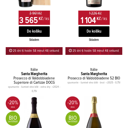
3 961 Kč
1 226 Kč
3 565
1 104
Kč
/ ks
Kč
/ ks
Skladem
Skladem
25 dní 6 hodin 58 minut 47 sekund
25 dní 6 hodin 58 minut 47 sekund
Itálie
Itálie
Santa Margherita
Santa Margherita
Prosecco di Valdobbiadene
Prosecco di Valdobbiadene 52 BIO
Superiore di Cartizze DOCG
spumante - šumivé víno bílé - brut - r2025 - 0,75l
spumante - šumivé víno bílé - extra dry - r2024 -
0,75l
-20%
-20%
BIO
BIO
certifikát
certifikát