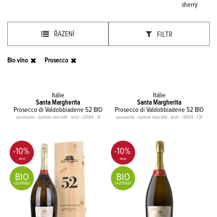
sherry
ŘAZENÍ
FILTR
Bio víno
Prosecco
Itálie
Itálie
Santa Margherita
Santa Margherita
Prosecco di Valdobbiadene 52 BIO
Prosecco di Valdobbiadene 52 BIO
spumante - šumivé víno bílé - brut - r2024 - 3l
spumante - šumivé víno bílé - brut - r2024 - 1,5l
-10%
-10%
BIO
BIO
certifikát
certifikát