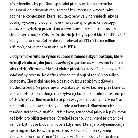
následovníky, aby používali speciální přípravky. Jedna technika
používaná v biodynamickém zemědělství zahrnuje kravské rohy
naplněné kompostem, které jsou zakopány ve vinohradech, aby se
později vykopaly. Biodynamická vína využívají organické postupy,
protože se vyhýbají pesticidům a závisí spíše na kompostu než na
chemických hnojiv. Většina těchto vín je tedy iv praxi bio. Certifikovaná
biodynamická vína však mohou obsahovat až 100 částic na milion
siřičitanů, což je mnohem více než USDA.
Biodynamické víno se vyrábí souborem zemědělských postupů, které
vnímají vinohrad jako jeden uzavřený organismus.
Ekosystém funguje
jako celek, přičemž každá část vinice přispívá k další. Cílem je vytvořit
soběstačný systém. Na obživu révy se používají přírodní materiály a
komposty. Chemická hnojiva a pesticidy jsou zakázány z důvodu
úrodnosti půdy. Na půdě žije široká škála zvířat od kachen přes koně až
po ovce, které ji zúrodňují, čímž vytvářejí bohaté a úrodné prostředí pro
pěstování révy. Biodynamické přípravky vyjadřují pozitivní vliv na životní
prostředí z hlediska spotřeby energie a účinnosti. Biodynamické
zemědělství se také snaží o udržitelnost, zanechává půdy v lepším stavu,
než byly, pro příští generace. Stručně řečeno, víno, které je organické,
nemusí být nutně biodynamické, i když víno, které je biodynamické, je
často organické. Na světě je více než 700 vinařů, kteří vyrábějí
biodynamická vína. V roce 1985 byla založena nezisková organizace