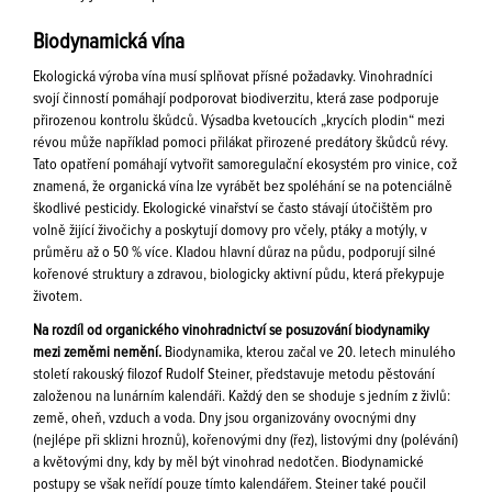
Biodynamická vína
Ekologická výroba vína musí splňovat přísné požadavky. Vinohradníci
svojí činností pomáhají podporovat biodiverzitu, která zase podporuje
přirozenou kontrolu škůdců. Výsadba kvetoucích „krycích plodin“ mezi
révou může například pomoci přilákat přirozené predátory škůdců révy.
Tato opatření pomáhají vytvořit samoregulační ekosystém pro vinice, což
znamená, že organická vína lze vyrábět bez spoléhání se na potenciálně
škodlivé pesticidy. Ekologické vinařství se často stávají útočištěm pro
volně žijící živočichy a poskytují domovy pro včely, ptáky a motýly, v
průměru až o 50 % více. Kladou hlavní důraz na půdu, podporují silné
kořenové struktury a zdravou, biologicky aktivní půdu, která překypuje
životem.
Na rozdíl od organického vinohradnictví se posuzování biodynamiky
mezi zeměmi nemění.
Biodynamika, kterou začal ve 20. letech minulého
století rakouský filozof Rudolf Steiner, představuje metodu pěstování
založenou na lunárním kalendáři. Každý den se shoduje s jedním z živlů:
země, oheň, vzduch a voda. Dny jsou organizovány ovocnými dny
(nejlépe při sklizni hroznů), kořenovými dny (řez), listovými dny (polévání)
a květovými dny, kdy by měl být vinohrad nedotčen. Biodynamické
postupy se však neřídí pouze tímto kalendářem. Steiner také poučil