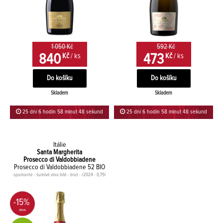
1 050 Kč
592 Kč
840
473
Kč
/ ks
Kč
/ ks
Skladem
Skladem
25 dní 6 hodin 58 minut 47 sekund
25 dní 6 hodin 58 minut 47 sekund
Itálie
Santa Margherita
Prosecco di Valdobbiadene
Prosecco di Valdobbiadene 52 BIO
spumante - šumivé víno bílé - brut - r2024 - 0,75l
-15%