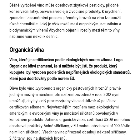
Běžně vyráběné víno může obsahovat zbytkové pesticidy, přidané
konzervační látky, barviva a vedlejší živočišné produkty. K urychlení,
zpomalení a usměrnění procesu přeměny hroznů na víno lze použít
různé chemikálie. Jaký je však rozdíl mezi organickým, naturálním a
biodynamickým vínem? Abychom objasnili rozdíly mezi těmito víny,
nabízíme vám několik definic.
Organická vína
Víno, které je certifikováno podle ekologických norem zákona. Logo
Organic na láhvi znamená, že si můžete být jisti, že produkt, který
kupujete, byl vyroben podle těch nejpřísnějších ekologických standardů,
které jsou dodržovány podle norem EU.
Dříve bylo víno „vyrobeno z organicky pěstovaných hroznů" právně
jediným možným nárokem, ale nařízení zavedená v roce 2012 nyní
umožňují, aby byl celý proces výroby vína od sklizně až po láhev
certifikován zákonem. Nejvýraznějším rozdílem mezi ekologickými
americkými a evropskými víny je množství siřičitanů povolených v
konečném produktu. Zatímco organická vína s certifikací USDA nemohou
obsahovat prakticky žádné siřičitany, v EU mohou obsahovat až 100 částic
na milion siřičitanů. Všechna vína přirozeně obsahují některé siřičitany.
Siřičitany jsou na slupkách hroznů.