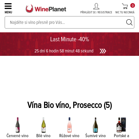
0
PŘIHLÁSIT SE / REGISTRACE
NIC TU NECINKÁ
MENU
PROSECCO v akci až do -30%!
UKÁZAT PROSECCO
Last Minute -40%
25 dní 6 hodin 58 minut 47 sekund
Vína Bio víno, Prosecco
(5)
Červené víno
Bílé víno
Růžové víno
Šumivé víno
Portské a