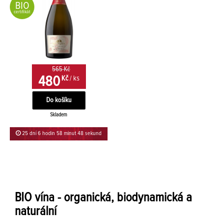
BIO
certifikát
565 Kč
480
Kč
/ ks
Skladem
25 dní 6 hodin 58 minut 47 sekund
BIO vína - organická, biodynamická a
naturální