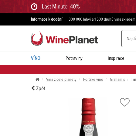
Last Minute -40%
Informace k dodání
300 000 lahví a 1 500 druhů vína skladem
VÍNO
Potraviny
Inspirace
Vína z celé planety
Portské víno
Graham´s
Fin
Zpět