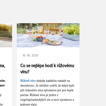
10. 06. 2026
ína,
Co se nejlépe hodí k růžovému
vínu?
ením,
Růžové víno
dokáže každého naladit na
avní
dovolenou. Je obtížné uvěřit, že kdysi bylo
pití růžového vína vyhrazeno jen pro teplé
jí
počasí. Růžové víno je jedno z
nejpřizpůsobivějších vín a není vyrobeno v
ete
jednom stylu.