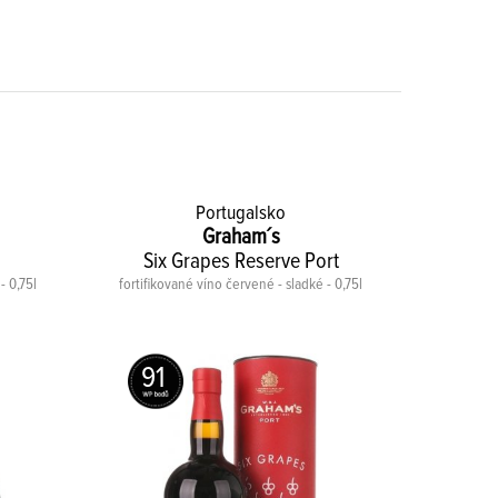
Portugalsko
Graham´s
Six Grapes Reserve Port
The
- 0,75l
fortifikované víno červené - sladké - 0,75l
fortifiko
91
90