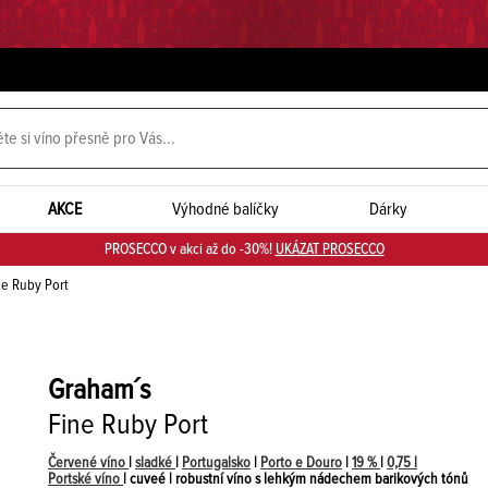
AKCE
Výhodné balíčky
Dárky
PROSECCO v akci až do -30%!
UKÁZAT PROSECCO
e Ruby Port
Graham´s
Fine Ruby Port
Červené víno
|
sladké
|
Portugalsko
|
Porto e Douro
|
19 %
|
0,75 l
Portské víno
| cuveé | robustní víno s lehkým nádechem barikových tónů