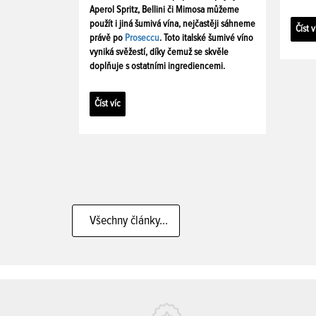
Aperol Spritz, Bellini či Mimosa můžeme
použít i jiná šumivá vína, nejčastěji sáhneme
Číst v
právě po
Proseccu
. Toto italské šumivé víno
vyniká svěžestí, díky čemuž se skvěle
doplňuje s ostatními ingrediencemi.
Číst víc
Všechny články...