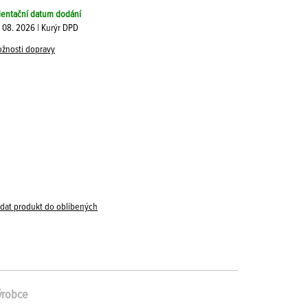
ientační datum dodání
. 08. 2026 | Kurýr DPD
žnosti dopravy
idat produkt do oblíbených
ýrobce