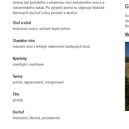
Jemný styl portského s omamnou vůní bobulového ovoce a
G
nizozemského kakaa. Po výrazné aroma se objevuje klasická
likérových dochuť s tóny povidel a skořice.
Gr
ob
Chuť a vůně
Hi
bobulové ovoce, voňavé teplé koření
Ví
Charakter vína
robustní víno s lehkým nádechem barikových tónů
Kyselinky
osvěžující, nevtíravé
Taniny
jemné, zapracované, integrované
Tělo
plnější
Dochuť
intenzivní, dlouhá, perzistentní