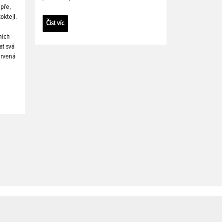
pře,
oktejl.
Číst víc
ních
at svá
ervená