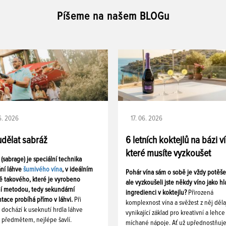
Píšeme na našem BLOGu
06. 2026
17. 06. 2026
udělat sabráž
6 letních koktejlů na bázi v
které musíte vyzkoušet
 (sabrage) je speciální technika
ání láhve
šumivého vína
, v ideálním
Pohár vína sám o sobě je vždy potěš
ě takového, které je vyrobeno
ale vyzkoušeli jste někdy víno jako hl
ní metodou, tedy sekundární
ingredienci v koktejlu?
Přirozená
tace probíhá přímo v láhvi.
Při
komplexnost vína a svěžest z něj děla
i dochází k useknutí hrdla láhve
vynikající základ pro kreativní a lehce
 předmětem, nejlépe šavlí.
míchané nápoje. Ať už upřednostňuj