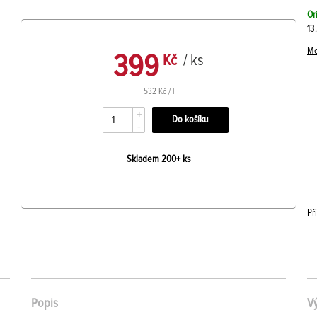
Or
13
Mo
399
Kč
/ ks
532 Kč / l
+
-
Skladem 200+ ks
Př
Popis
V