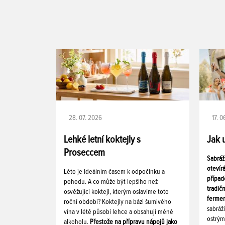
28. 07. 2026
17. 
Lehké letní koktejly s
Jak 
Proseccem
Sabráž
otevír
Léto je ideálním časem k odpočinku a
případ
pohodu. A co může být lepšího než
tradič
osvěžující koktejl, kterým oslavíme toto
fermen
roční období? Koktejly na bázi šumivého
sabráž
vína v létě působí lehce a obsahují méně
ostrým
alkoholu.
Přestože na přípravu nápojů jako