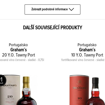
Zobrazit podrobné informace
DALŠÍ SOUVISEJÍCÍ PRODUKTY
Portugalsko
Portugalsko
Graham´s
Graham´s
20 Y.O. Tawny Port
10 Y.O. Tawny Port
ikované víno červené - sladké - 0,75l
fortifikované víno červené - sladké 
1