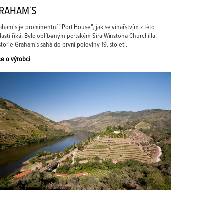
RAHAM´S
aham's je prominentní "Port House", jak se vinařstvím z této
lasti říká. Bylo oblíbeným portským Sira Winstona Churchilla.
storie Graham's sahá do první poloviny 19. století.
ce o výrobci