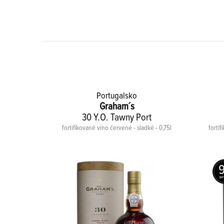
Portugalsko
Graham´s
ort
30 Y.O. Tawny Port
ké - 0,75l
fortifikované víno červené - sladké - 0,75l
fortif
9