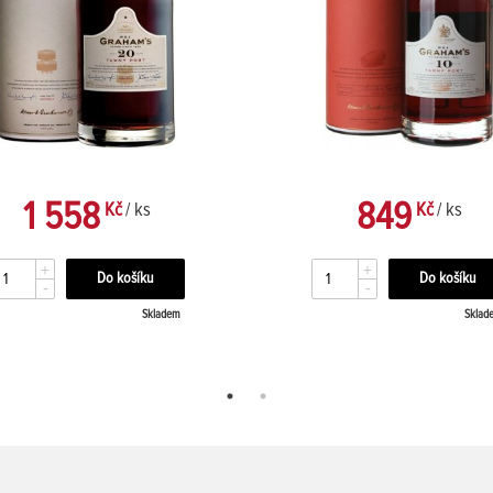
1 558
849
Kč
/ ks
Kč
/ ks
+
+
-
-
Skladem
Sklad