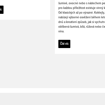
šumivé, ovocné nebo s nádechem pe
pro každou příležitost existuje vinný k
íc
Od klasických až po výrazné. Koktejly,
nabízejí výborné osvěžení během let
dnů a kreativní způsob, jak si vychutn
oblíbená šumivá, bílá, růžová nebo č
vína.
Číst víc