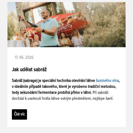
17. 06. 2026
Jak udělat sabráž
Sabráž (sabrage) je speciální technika otevírání láhve
šumivého vína
,
v ideálním případě takového, které je vyrobeno tradiční metodou,
tedy sekundární fermentace probíhá přímo v láhvi.
Při sabráži
dochází k useknutí hrdla láhve ostrým předmětem, nejlépe šavlí.
Číst víc