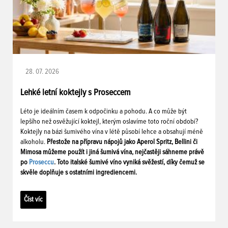
28. 07. 2026
Lehké letní koktejly s Proseccem
Léto je ideálním časem k odpočinku a pohodu. A co může být
lepšího než osvěžující koktejl, kterým oslavíme toto roční období?
Koktejly na bázi šumivého vína v létě působí lehce a obsahují méně
alkoholu.
Přestože na přípravu nápojů jako Aperol Spritz, Bellini či
Mimosa můžeme použít i jiná šumivá vína, nejčastěji sáhneme právě
po
Proseccu
. Toto italské šumivé víno vyniká svěžestí, díky čemuž se
skvěle doplňuje s ostatními ingrediencemi.
Číst víc