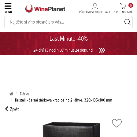
0
PŘIHLÁSIT SE / REGISTRACE
NIC TU NECINKÁ
MENU
PROSECCO v akci až do -30%!
UKÁZAT PROSECCO
Last Minute -40%
24 dní 13 hodin 37 minut 24 sekund
Dárky
Kristall - černá dárková krabice na 2 láhve, 320x195x100 mm
Zpět