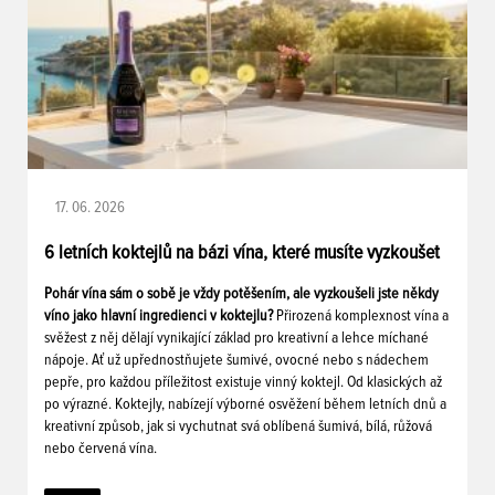
17. 06. 2026
6 letních koktejlů na bázi vína, které musíte vyzkoušet
Pohár vína sám o sobě je vždy potěšením, ale vyzkoušeli jste někdy
víno jako hlavní ingredienci v koktejlu?
Přirozená komplexnost vína a
svěžest z něj dělají vynikající základ pro kreativní a lehce míchané
nápoje. Ať už upřednostňujete šumivé, ovocné nebo s nádechem
pepře, pro každou příležitost existuje vinný koktejl. Od klasických až
po výrazné. Koktejly, nabízejí výborné osvěžení během letních dnů a
kreativní způsob, jak si vychutnat svá oblíbená šumivá, bílá, růžová
nebo červená vína.