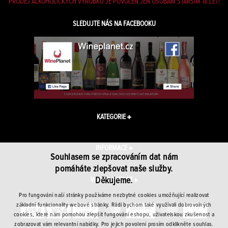
PRODEJ ALKOHOLICKÝCH VÝROBKŮ JE POVOLEN JEN OSOBÁM STARŠÍM 18 LET!
SLEDUJTE NÁS NA FACEBOOKU
KATEGORIE
INFORMACE
Souhlasem se zpracováním dat nám
pomáháte zlepšovat naše služby.
Děkujeme.
WINEPLANET.CZ
Pro fungování naší stránky používáme nezbytné cookies umožňující realizovat
základní funkcionality webové stránky. Rádi bychom také využívali dobrovolných
cookies, které nám pomohou zlepšit fungování eshopu, uživatelskou zkušenost a
zobrazovat vám relevantní nabídky. Pro jejich povolení prosím odklikněte souhlas.