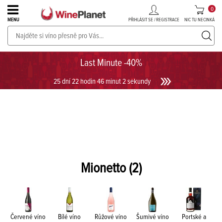
0
PŘIHLÁSIT SE / REGISTRACE
NIC TU NECINKÁ
MENU
PROSECCO v akci až do -30%!
UKÁZAT PROSECCO
Last Minute -40%
25 dní 22 hodin 46 minut 1 sekunda
Mionetto
(2)
Červené víno
Bílé víno
Růžové víno
Šumivé víno
Portské a