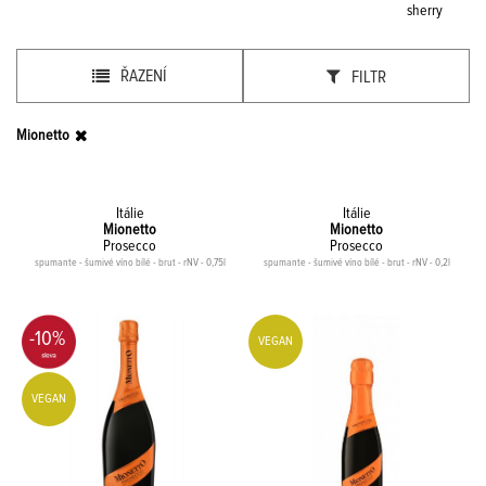
sherry
ŘAZENÍ
FILTR
Mionetto
Itálie
Itálie
Mionetto
Mionetto
Prosecco
Prosecco
spumante - šumivé víno bílé - brut - rNV - 0,75l
spumante - šumivé víno bílé - brut - rNV - 0,2l
-10%
VEGAN
VEGAN