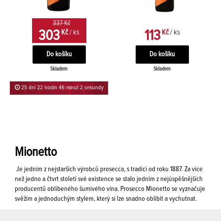
337 Kč
303
113
Kč
/ ks
Kč
/ ks
Skladem
Skladem
25 dní 22 hodin 46 minut 1 sekunda
Mionetto
Je jedním z nejstarších výrobců prosecca, s tradicí od roku 1887. Za více
než jedno a čtvrt století své existence se stalo jedním z nejúspěšnějších
producentů oblíbeného šumivého vína. Prosecco Mionetto se vyznačuje
svěžím a jednoduchým stylem, který si lze snadno oblíbit a vychutnat.