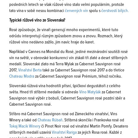
posledních letech se však růžové víno stalo velmi populárním, protože
tato vína v sobě nesou kombinaci
červených vín
spolu s
čerstvostí bílých.
Typické růžové víno ze Slovenska?
Rosé způsobuje, že vinaři generují mnoho experimentů, které tuto
odrůdu interpretují různým způsobem znovu a znovu. Rozmach, který
růžové víno nedávno zažilo, jim navíc hraje do karet.
Například v Cannes na Mondial du Rosé, jediné mezinárodní soutěži rosé
vín na světě, v obrovské konkurenci vín získali tři zlaté a deset stříbrných
medailí. Slovenské zlato má Terra Wylak za Cabernet Sauvignon rosé
2017,
Vinařství Berta
také za Cabernet Sauvignon rosé 2017 a do třetice
Chateau Modra
za Cabernet Sauvignon rosé Prémium, téhož ročníku.
Slovenská růžová vína hodnotili přísní, špičkoví degustátoři z celého
světa. Hned tři stříbrné medaile si odneslo
Víno Matyšák
za Cabernet
Sauvignon rosé výběr z bobulí, Cabernet Sauvignon rosé pozdní sběr a
Cabernet Sauvignon rosé.
Stříbro má Cabernet Sauvignon rosé od Zámeckého vinařství, Vins
Winery a také od
Chateau Rúbaň
. Stříbrná skončila i Frankovka rosé od
Tokaj Macik Winery
či Pinot Noir rosé od vinařství Martin Pomfy. Desatero
stříbrných medailí uzavírá
Vinařství Rariga
za jejich Rosa rosé. Každé z