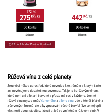
372 Kč
275
442
Kč
/ ks
Kč
/ ks
Skladem
Skladem
22 dní 8 hodin 35 minut 8 sekund
Růžová vína z celé planety
Jsou věci někde uprostřed, které nevedou k extrémům a kterým často
ani nevěnujeme dostatečnou pozornost. Tak je to i s růžovým vínem,
které není ani bílé, ani červené a přesto má cosi z každého. Jemné
růžová vína nejsou směsí
červeného
a
bílého vína
. Jde o téměř bílá vína
z červených hroznů, ale díky zpracování včetně barvící fáze se nejlepší
vlastnosti obou nápojů setkávají právě ve zmíněném růžovém víně. V