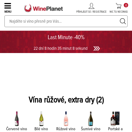
0
PŘIHLÁSIT SE / REGISTRACE
NIC TU NECINKÁ
MENU
PROSECCO v akci až do -30%!
UKÁZAT PROSECCO
Last Minute -40%
22 dní 8 hodin 35 minut 8 sekund
Vína růžové, extra dry
(2)
Červené víno
Bílé víno
Růžové víno
Šumivé víno
Portské a