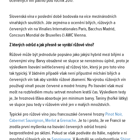
oceněných vín patřilo pod ročník 2017.
Slovenská vína v poslední době bodovala na více mezinárodních
vinařských soutěžích. Jde zejména o ocenění bílých, růžových a
červených vín na Vinalies Internationales Paris, Bacchus Madrid,
Concours Mondial de Bruxelles či AWC Vienna.
Z kterých odrůd a jak přesně se vyrábí růžové víno?
Růžové může být jednoduše popsáno jako jakýsi hybrid mezi bílými a
červenými víny. Barvy obsažené ve slupce se nerozvinou úplně, proto je
výsledkem lisování světlečervený až růžový tón, který je pro toto víno
tak typický. V žádném případě však není přípustné míchání bílých a
červených vín tak aby vzniklo růžové zbarvení. Na výrobu růžových vín
používají vinaři pouze červené a modré hrozny. Po lisování však musí
mošt na rozbředlém rmutu setrvat mnohem kratší čas. Výsledkem tedy
je, že hroznová šťáva absorbuje jen minimum barvy. Taniny (hořké látky)
ve slupce jsou tedy v růžovém víně jen v malých množstvích.
Typické pro růžové víno jsou francouzské červené hrozny
Pinot Noir,
Cabernet Sauvignon
,
Merlot
a
Grenache
. Je to i proto, že ve Francii se
zrodila první myšlenka na lisování červených odrůd hroznů
bezprostředně po sklizni. Pokud se však podíváte do Itálie, najdete v ní
množství růžových vín ze
Sangiovese
. V Austrálii se upřednostňuje
Shiraz