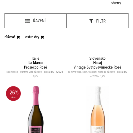
sherry
ŘAZENÍ
FILTR
růžové
extra dry
Itálie
Slovensko
La Marca
Hacaj
Prosecco Rosé
Vintage Svatovavřinecké Rosé
spumante - šumivé víno růžové - extra dry - r2024 -
šumivé víno, sekt, tradiční metoda růžové - extra dry
0,75l
- r2019 - 0,75l
-26%