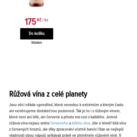
175
Kč
/ ks
Skladem
Růžová vína z celé planety
Jsou věci někde uprostřed, které nevedou k extrémům a kterým často
ani nevěnujeme dostatečnou pozornost. Tak je to i s růžovým vínem,
které není ani bílé, ani červené a přesto má cosi z každého. Jemné
růžová vína nejsou směsí
červeného
a
bílého vína
. Jde o téměř bílá vína
z červených hroznů, ale díky zpracování včetně barvící fáze se nejlepší
vlastnosti obou nápojů setkávají právě ve zmíněném růžovém víně. V