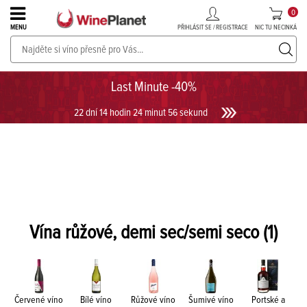
0
PŘIHLÁSIT SE / REGISTRACE
NIC TU NECINKÁ
MENU
PROSECCO v akci až do -30%!
UKÁZAT PROSECCO
Last Minute -40%
22 dní 14 hodin 24 minut 56 sekund
Vína růžové, demi sec/semi seco
(1)
Červené víno
Bílé víno
Růžové víno
Šumivé víno
Portské a