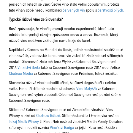
posledních letech se však růžové víno stalo velmi populárním, protože
tato vína v sobě nesou kombinaci
červených vín
spolu s
čerstvostí bílých.
Typické růžové víno ze Slovenska?
Rosé způsobuje, že vinaři generují mnoho experimentů, které tuto
odrůdu interpretují různým způsobem znovu a znovu. Rozmach, který
růžové víno nedávno zažilo, jim navíc hraje do karet.
Například v Cannes na Mondial du Rosé, jediné mezinárodní soutěži rosé
vín na světě, v obrovské konkurenci vín získali tři zlaté a deset stříbrných
medailí. Slovenské zlato má Terra Wylak za Cabernet Sauvignon rosé
2017,
Vinařství Berta
také za Cabernet Sauvignon rosé 2017 a do třetice
Chateau Modra
za Cabernet Sauvignon rosé Prémium, téhož ročníku.
Slovenská růžová vína hodnotili přísní, špičkoví degustátoři z celého
světa. Hned tři stříbrné medaile si odneslo
Víno Matyšák
za Cabernet
Sauvignon rosé výběr z bobulí, Cabernet Sauvignon rosé pozdní sběr a
Cabernet Sauvignon rosé.
Stříbro má Cabernet Sauvignon rosé od Zámeckého vinařství, Vins
Winery a také od
Chateau Rúbaň
. Stříbrná skončila i Frankovka rosé od
Tokaj Macik Winery
či Pinot Noir rosé od vinařství Martin Pomfy. Desatero
stříbrných medailí uzavírá
Vinařství Rariga
za jejich Rosa rosé. Každé z