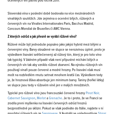
oceněných vín patřilo pod ročník 2017.
Slovenská vína v poslední době bodovala na více mezinárodních
vinařských soutěžích. Jde zejména o ocenění bílých, růžových a
červených vín na Vinalies Internationales Paris, Bacchus Madrid,
Concours Mondial de Bruxelles či AWC Vienna.
Z kterých odrůd a jak přesně se vyrábí růžové víno?
Růžové může být jednoduše popsáno jako jakýsi hybrid mezi bílými a
červenými víny. Barvy obsažené ve slupce se nerozvinou úplně, proto je
výsledkem lisování světlečervený až růžový tón, který je pro toto víno
tak typický. V žádném případě však není přípustné míchání bílých a
červených vín tak aby vzniklo růžové zbarvení. Na výrobu růžových vín
používají vinaři pouze červené a modré hrozny. Po lisování však musí
mošt na rozbředlém rmutu setrvat mnohem kratší čas. Výsledkem tedy
je, že hroznová šťáva absorbuje jen minimum barvy. Taniny (hořké látky)
ve slupce jsou tedy v růžovém víně jen v malých množstvích.
Typické pro růžové víno jsou francouzské červené hrozny
Pinot Noir,
Cabernet Sauvignon
,
Merlot
a
Grenache
. Je to i proto, že ve Francii se
zrodila první myšlenka na lisování červených odrůd hroznů
bezprostředně po sklizni. Pokud se však podíváte do Itálie, najdete v ní
množství růžových vín ze
Sangiovese
. V Austrálii se upřednostňuje
Shiraz