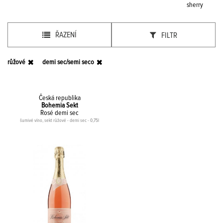
sherry
ŘAZENÍ
FILTR
růžové
demi sec/semi seco
Česká republika
Bohemia Sekt
Rosé demi sec
šumivé víno, sekt růžové - demi sec - 0,75l