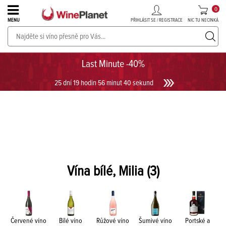
0
PŘIHLÁSIT SE / REGISTRACE
NIC TU NECINKÁ
MENU
PROSECCO v akci až do -30%!
UKÁZAT PROSECCO
Last Minute -40%
25 dní 19 hodin 56 minut 40 sekund
Vína bílé, Milia
(3)
Červené víno
Bílé víno
Růžové víno
Šumivé víno
Portské a