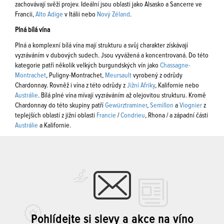
zachovávají svěží projev. Ideální jsou oblasti jako Alsasko a Sancerre ve
Francii,
Alto Adige
v Itálii nebo
Nový Zéland
.
Plná bílá vína
Plná a komplexní bílá vína mají strukturu a svůj charakter získávají
vyzráváním v dubových sudech. Jsou vyvážená a koncentrovaná. Do této
kategorie patří několik velkých burgundských vín jako
Chassagne-
Montrachet
, Puligny-Montrachet,
Meursault
vyrobený z odrůdy
Chardonnay. Rovněž i vína z této odrůdy z
Jižní Afriky
, Kalifornie nebo
Austrálie
. Bílá plné vína mívají vyzráváním až olejovitou strukturu. Kromě
Chardonnay do této skupiny patří
Gewürztraminer
,
Semillon
a
Viognier
z
teplejších oblastí z jižní oblasti
Francie
/
Condrieu
, Rhona / a západní části
Austrálie
a Kalifornie.
Pohlídejte si slevy a akce na víno