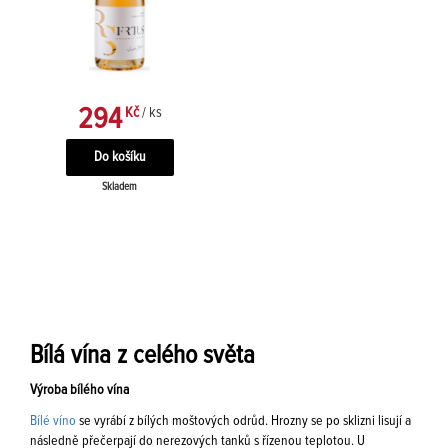
294
Kč
/ ks
Skladem
Bílá vína z celého světa
Výroba bílého vína
Bílé víno
se vyrábí z bílých moštových odrůd. Hrozny se po sklizni lisují a
následně přečerpají do nerezových tanků s řízenou teplotou. U