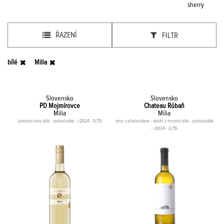
sherry
ŘAZENÍ
FILTR
bílé
Milia
Slovensko
Slovensko
PD Mojmírovce
Chateau Rúbaň
Milia
Mília
jakostní víno bílé - polosladké - r2024 - 0,75l
víno s přívlastkem - výběr z hroznů bílé - polosladké
- r2024 - 0,75l