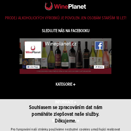
PRODEJ ALKOHOLICKÝCH VÝROBKŮ JE POVOLEN JEN OSOBÁM STARŠÍM 18 LET!
SLEDUJTE NÁS NA FACEBOOKU
KATEGORIE
INFORMACE
Souhlasem se zpracováním dat nám
pomáháte zlepšovat naše služby.
Děkujeme.
WINEPLANET.CZ
Pro fungování naší stránky používáme nezbytné cookies umožňující realizovat