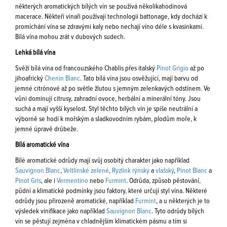
některých aromatických bílých vín se používá několikahodinová
macerace. Někteří vinaři používají technologii battonage, kdy dochází k
promíchání vína se zdravými kaly nebo nechají víno déle s kvasinkami.
Bílá vína mohou zrát v dubových sudech.
Lehká bílá vína
Svěží bílá vína od francouzského Chablis přes italský
Pinot Grigio
až po
jihoafrický
Chenin Blanc
. Tato bílá vína jsou osvěžující, mají barvu od
jemné citrónové až po světle žlutou s jemným zelenkavých odstínem. Ve
vůni dominují citrusy, zahradní ovoce, herbální a minerální tóny. Jsou
suchá a mají vyšší kyselost. Styl těchto bílých vín je spíše neutrální a
výborně se hodí k mořským a sladkovodním rybám, plodům moře, k
jemné úpravě drůbeže.
Bílá aromatické vína
Bílé aromatické odrůdy mají svůj osobitý charakter jako například
Sauvignon Blanc
,
Veltlínské zelené
,
Ryzlink rýnský
a
vlašský
,
Pinot Blanc
a
Pinot Gris
, ale i
Vermentino
nebo
Furmint
. Odrůda, způsob pěstování,
půdní a klimatické podmínky jsou faktory, které určují styl vína. Některé
odrůdy jsou přirozeně aromatické, například
Furmint
, a u některých je to
výsledek vinifikace jako například
Sauvignon Blanc
. Tyto odrůdy bílých
vín se pěstují zejména v chladnějším klimatickém pásmu a tím si