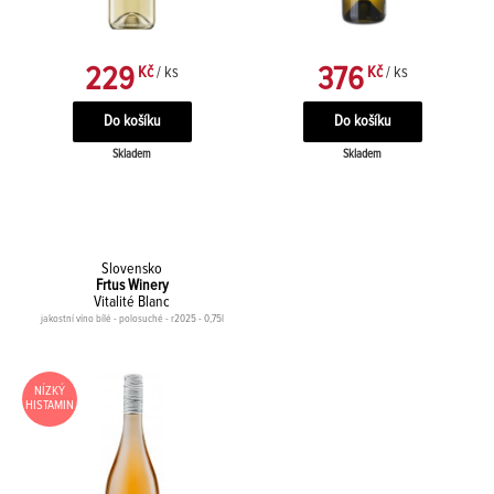
229
376
Kč
/ ks
Kč
/ ks
Skladem
Skladem
Slovensko
Frtus Winery
Vitalité Blanc
jakostní víno bílé - polosuché - r2025 - 0,75l
NÍZKÝ
HISTAMIN