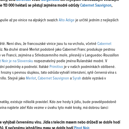
oše 113 000 hektarů se pěstují zejména modré odrůdy
Cabernet Sauvignon
,
Apulie až po vinice na alpských svazích
Alto Adige
je určitě jedním z nejlepších
ětě. Není divu, že francouzské vinice jsou tu na vrcholu, včetně
Cabernet
bíz. Na druhé straně Merlot podobně jako Cabernet Franc produkuje pestrou
e ve Francii, zejména u Středozemního moře, přesněji v Languedoc-Roussillon
t Noir je na Slovensku
rozpoznatelný podle jména Rulandské modré. V
půdní podmínky a podnebí. Italské
Primitivo
je v našich podmínkách oblíbené.
e hrozny s pevnou slupkou, tato odrůda vytváří intenzivní, sytě červená vína s
illo. Stejně jako
Merlot
,
Cabernet Sauvignon
a
Syrah
dobře vyzrává v
matiky, existuje několik pravidel. Kdo zve hosty k jídlu, bude pravděpodobně
 a vína najdete zde! Kdo vezme v úvahu tyto malé kroky, má dobrou šanci
e vyhýbali červenému vínu. Jídla s telecím masem nebo drůbeží se dobře hodí
upňů. K pečenému jehněčímu masu se dobře hodí
Pinot Noir
.