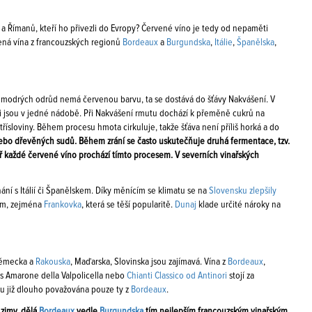
 Římanů, kteří ho přivezli do Evropy? Červené víno je tedy od nepaměti
vená vína z francouzských regionů
Bordeaux
a
Burgundska
,
Itálie
,
Španělska
,
na modrých odrůd nemá červenou barvu, ta se dostává do šťávy Nakvášení. V
ami jsou v jedné nádobě. Při Nakvášení rmutu dochází k přeměně cukrů na
třísloviny. Během procesu hmota cirkuluje, takže šťáva není příliš horká a do
ebo dřevěných sudů. Během zrání se často uskutečňuje druhá fermentace, tzv.
 každé červené víno prochází tímto procesem. V severních vinařských
ní s Itálií či Španělskem. Díky měnícím se klimatu se na
Slovensku zlepšily
ým, zejména
Frankovka
, která se těší popularitě.
Dunaj
klade určité nároky na
 Německa a
Rakouska
, Maďarska, Slovinska jsou zajímavá. Vína z
Bordeaux
,
s Amarone della Valpolicella nebo
Chianti Classico od Antinori
stojí za
ou již dlouho považována pouze ty z
Bordeaux
.
 zimy, dělá
Bordeaux
vedle
Burgundska
tím nejlepším francouzským vinařským