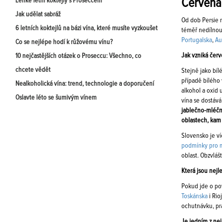
Červená 
Lehké letní koktejly s Proseccem
Jak udělat sabráž
Od dob Persie 
6 letních koktejlů na bázi vína, které musíte vyzkoušet
téměř nedílnou 
Portugalska
,
Au
Co se nejlépe hodí k růžovému vínu?
Jak vzniká červ
10 nejčastějších otázek o Proseccu: Všechno, co
chcete vědět
Stejně jako bí
případě bílého 
Nealkoholická vína: trend, technologie a doporučení
alkohol a oxid 
Oslavte léto se šumivým vínem
vína se dostává
jablečno-mléčn
oblastech, kam 
Slovensko je ví
podmínky pro 
oblast. Obzvláš
Která jsou nejl
Pokud jde o po
Toskánska
i Rio
ochutnávku, pra
Je jedním z nej