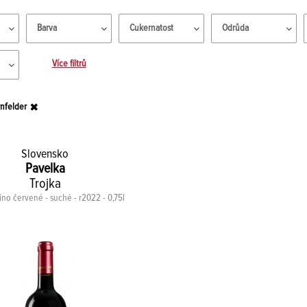
Barva
Cukernatost
Odrůda
Více filtrů
nfelder
Slovensko
Pavelka
Trojka
víno červené - suché - r2022 - 0,75l