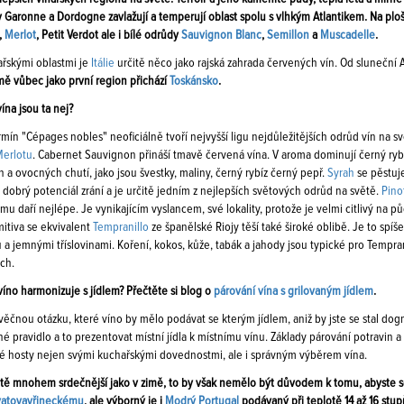
 Garonne a Dordogne zavlažují a temperují oblast spolu s vlhkým Atlantikem. Na pl
,
Merlot
, Petit Verdot ale i bílé odrůdy
Sauvignon Blanc
,
Semillon
a
Muscadelle
.
řskými oblastmi je
Itálie
určitě něco jako rajská zahrada červených vín. Od sluneční 
ě vůbec jako první region přichází
Toskánsko
.
ína jsou ta nej?
mín "Cépages nobles" neoficiálně tvoří nejvyšší ligu nejdůležitějších odrůd vín na sv
erlotu
. Cabernet Sauvignon přináší tmavě červená vína. V aroma dominují černý ry
h a ovocných chutí, jako jsou švestky, maliny, černý rybíz černý pepř.
Syrah
se pěstuj
dobrý potenciál zrání a je určitě jedním z nejlepších světových odrůd na světě.
Pino
mu daří nejlépe. Je vynikajícím vyslancem, své lokality, protože je velmi citlivý na 
mitiva se ekvivalent
Tempranillo
ze španělské Riojy těší také široké oblibě. Je to spíš
 a jemnými tříslovinami. Koření, kokos, kůže, tabák a jahody jsou typické pro Tempran
ch.
íno harmonizuje s jídlem? Přečtěte si blog o
párování vína s grilovaným jídlem
.
ěčnou otázku, které víno by mělo podávat se kterým jídlem, aniž by jste se stal dog
é pravidlo a to prezentovat místní jídla k místnímu vínu. Základy párování potravin
vé hosty nejen svými kuchařskými dovednostmi, ale i správným výběrem vína.
étě mnohem srdečnější jako v zimě, to by však nemělo být důvodem k tomu, abyste s
vatovavřineckému
, ale výborný je i
Modrý Portugal
podávaný při teplotě 14 až 16 st