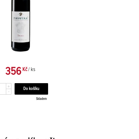
356
Kč
/ ks
+
-
Skladem