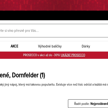
AKCE
Výhodné balíčky
Dárky
PROSECCO v akci až do -30%!
UKÁZAT PROSECCO
ené, Dornfelder
(1)
aký jiný nápoj, který má takovou popularitu. Existuje více než tisíc odrůd a každá má s
Řadit podle:
Nejprodávaně