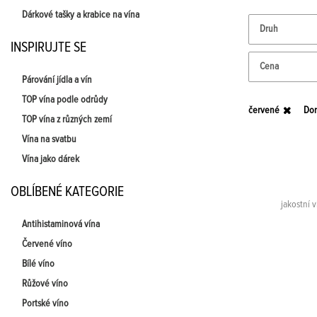
Dárkové tašky a krabice na vína
Druh
INSPIRUJTE SE
Cena
Párování jídla a vín
TOP vína podle odrůdy
červené
Dor
TOP vína z různých zemí
Vína na svatbu
Vína jako dárek
OBLÍBENÉ KATEGORIE
jakostní 
Antihistaminová vína
Červené víno
Bílé víno
Růžové víno
Portské víno