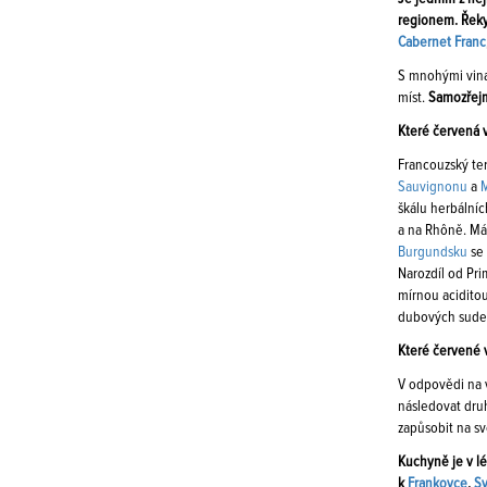
regionem. Řeky
Cabernet Franc
S mnohými vina
míst.
Samozřejm
Které červená v
Francouzský ter
Sauvignonu
a
M
škálu herbálníc
a na Rhôně. Má 
Burgundsku
se 
Narozdíl od Pri
mírnou aciditou
dubových sude
Které červené v
V odpovědi na v
následovat druh
zapůsobit na s
Kuchyně je v l
k
Frankovce
,
S