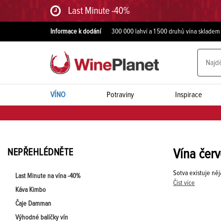
Last Minute -40%
Informace k dodání
300 000 lahví a 1 500 druhů vína skladem
VÍNO
Potraviny
Inspirace
NEPŘEHLÉDNĚTE
Vína červ
Sotva existuje něj
Last Minute na vína -40%
Číst více
Káva Kimbo
Čaje Damman
Výhodné balíčky vín