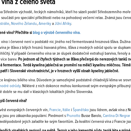
vína z celého světa
na Středním východě, řeckých námořníků, kteří ho sázeli podél Středozemního moře a
součástí pro speciální příležitosti nebo na pohodový večerní relax. Známá jsou čer
strálie
,
Nového Zélandu
,
Ameriky
a
Jižní Afriky
.
ené víno? Přečtěte si
blog o výrobě červeného vína.
lé víno i červené není v podstatě nic jiného než fermentovaná hroznová šťáva. Duži
vína je šťáva z bílých hroznů lisovaná přímo, šťáva z modrých odrůd spolu se slupk
uhličitý. V případě červeného vína se ze slupek dodatečně extrahují barviva, fenoly a 
 více barev.
Po jednom až čtyřech týdnech se šťáva přečerpá do nerezových tanků n
á fermentace. Tvrdá kyselina jablečná se promění na měkčí kyselinu mléčnou. Téměř
patří i Slovenské vinohradnictví, je v hroznech vyšší obsah kyseliny jablečné.
ce krajinou bílého vína. Důvodem je samozřejmě podstatně chladnější klima ve srovná
modré odrůdy
. Některé z nich dokonce mohou konkurovat svým evropským příbuzn
tě dobře se mu daří v klasických lokalitách jižního Slovenska.
epší červená vína?
věst evropských červených vín,
Francie
,
Itálie
i
Španělsko
jsou lídrem, avšak vína z
jy jsou pro zákazníka populární. Piedmont s
Prunotto
Busse Barolo,
Cantina Di Negrar
vděpodobně jejich zařadíte ke svým favoritům. Za kvalitní červená vína z Francie js
lepších vinařských regionů na světě. Terroir a jeho kamenité půdy, teplá léta a mírné