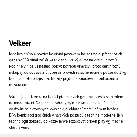
Velkeer
Idea kvalitního a poctivého vinná postaveného na tradici předchozích
generací. Ve vinařství Velkeer kladou velký důraz na kvalitu hroznů.
Rodinné vinice už nestačí pokrýt potřebu vinařství, proto část hroznů
nakupují od dodavatelů. Sběr se provádí zásadně ručně a pouze do 2 kg
bedniček, které zajistí, že hrozny přijde na zpracování neutlačené a
nezaparené.
Výroba je postavena na tradici předchozích generací, avšak s ohledem
na modernizaci. Do procesu výroby bylo zařazeno odkalení moštů,
využívání selektovaných kvasinek, či chlazení moštů během kvašení.
Díky kombinaci tradičních vinařských postupů a těch nejmodernějších
technologií dokážou do každé láhve zazátkovat příběh plný výjimečné
chuti a vůně.