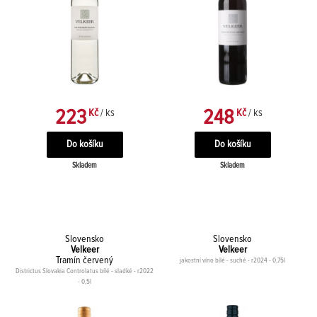
223
248
Kč
/ ks
Kč
/ ks
Skladem
Skladem
Slovensko
Slovensko
Velkeer
Velkeer
Tramín červený
jakostní víno bílé - suché - r2024 - 0,75l
Districtus Slovakia Controlatus bílé - sladké - r2022
- 0,5l