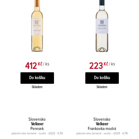
412
223
Kč
/ ks
Kč
/ ks
Skladem
Skladem
Slovensko
Slovensko
Velkeer
Velkeer
Peresek
Frankovka modrá
jakostní víno červené - suché - r2022 - 0,75l
jakostní víno červené - suché - r2024 - 0,75l