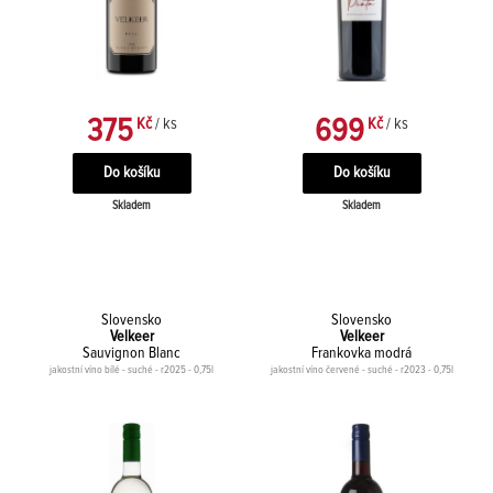
375
699
Kč
/ ks
Kč
/ ks
Skladem
Skladem
Slovensko
Slovensko
Velkeer
Velkeer
Sauvignon Blanc
Frankovka modrá
jakostní víno bílé - suché - r2025 - 0,75l
jakostní víno červené - suché - r2023 - 0,75l