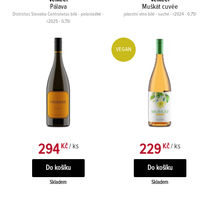
Pálava
Muškát cuvée
Districtus Slovakia Controlatus bílé - polosladké -
jakostní víno bílé - suché - r2024 - 0,75l
r2025 - 0,75l
VEGAN
294
229
Kč
/ ks
Kč
/ ks
Skladem
Skladem