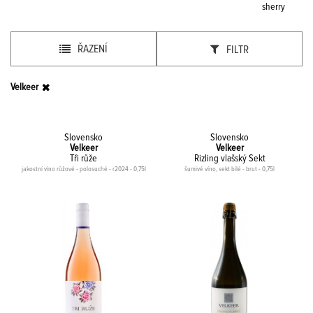
sherry
ŘAZENÍ
FILTR
Velkeer
Slovensko
Slovensko
Velkeer
Velkeer
Tři růže
Rizling vlašský Sekt
jakostní víno růžové - polosuché - r2024 - 0,75l
šumivé víno, sekt bílé - brut - 0,75l