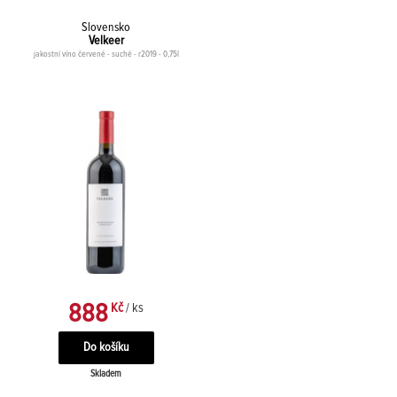
Slovensko
Velkeer
jakostní víno červené - suché - r2019 - 0,75l
888
Kč
/ ks
Skladem