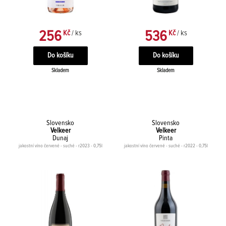
256
536
Kč
/ ks
Kč
/ ks
Skladem
Skladem
Slovensko
Slovensko
Velkeer
Velkeer
Dunaj
Pinta
jakostní víno červené - suché - r2023 - 0,75l
jakostní víno červené - suché - r2022 - 0,75l