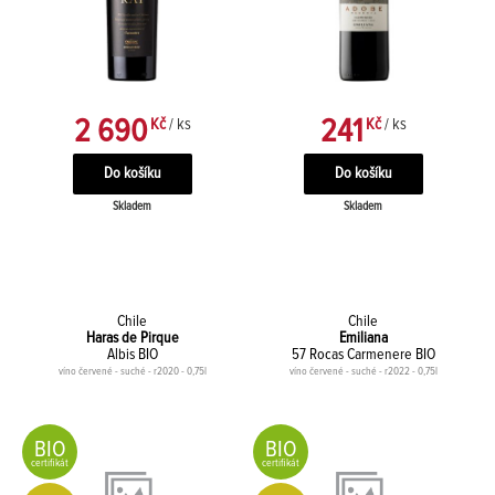
2 690
241
Kč
/ ks
Kč
/ ks
Skladem
Skladem
Chile
Chile
Haras de Pirque
Emiliana
Albis BIO
57 Rocas Carmenere BIO
víno červené - suché - r2020 - 0,75l
víno červené - suché - r2022 - 0,75l
BIO
BIO
certifikát
certifikát