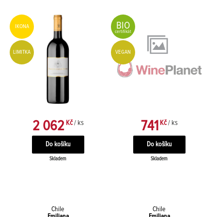
BIO
IKONA
certifikát
LIMITKA
VEGAN
2 062
741
Kč
/ ks
Kč
/ ks
Skladem
Skladem
Chile
Chile
Emiliana
Emiliana