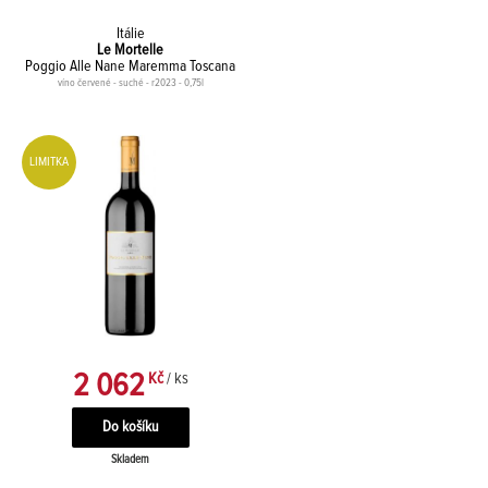
Itálie
Le Mortelle
Poggio Alle Nane Maremma Toscana
víno červené - suché - r2023 - 0,75l
LIMITKA
2 062
Kč
/ ks
Skladem