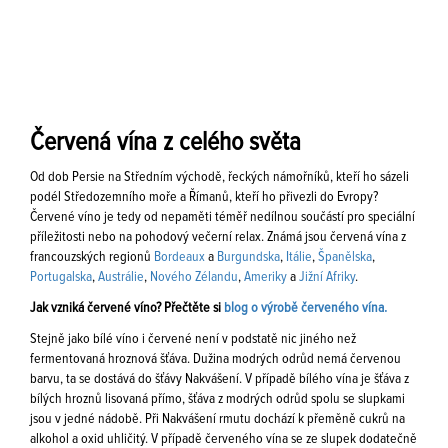
Červená vína z celého světa
Od dob Persie na Středním východě, řeckých námořníků, kteří ho sázeli
podél Středozemního moře a Římanů, kteří ho přivezli do Evropy?
Červené víno je tedy od nepaměti téměř nedílnou součástí pro speciální
příležitosti nebo na pohodový večerní relax. Známá jsou červená vína z
francouzských regionů
Bordeaux
a
Burgundska
,
Itálie
,
Španělska
,
Portugalska
,
Austrálie
,
Nového Zélandu
,
Ameriky
a
Jižní Afriky
.
Jak vzniká červené víno? Přečtěte si
blog o výrobě červeného vína.
Stejně jako bílé víno i červené není v podstatě nic jiného než
fermentovaná hroznová šťáva. Dužina modrých odrůd nemá červenou
barvu, ta se dostává do šťávy Nakvášení. V případě bílého vína je šťáva z
bílých hroznů lisovaná přímo, šťáva z modrých odrůd spolu se slupkami
jsou v jedné nádobě. Při Nakvášení rmutu dochází k přeměně cukrů na
alkohol a oxid uhličitý. V případě červeného vína se ze slupek dodatečně