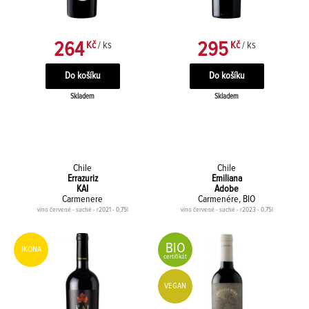
264
295
Kč
/ ks
Kč
/ ks
Skladem
Skladem
Chile
Chile
Errazuriz
Emiliana
KAI
Adobe
Carmenere
Carmenére, BIO
víno červené - suché - r2021 - 0,75l
víno červené - suché - r2023 - 0,75l
BIO
IKONA
certifikát
VEGAN