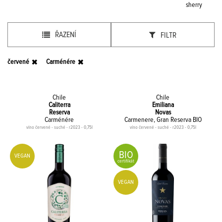
sherry
ŘAZENÍ
FILTR
červené
Carménére
Chile
Chile
Caliterra
Emiliana
Reserva
Novas
Carménére
Carmenere, Gran Reserva BIO
víno červené - suché - r2023 - 0,75l
víno červené - suché - r2023 - 0,75l
BIO
VEGAN
certifikát
VEGAN