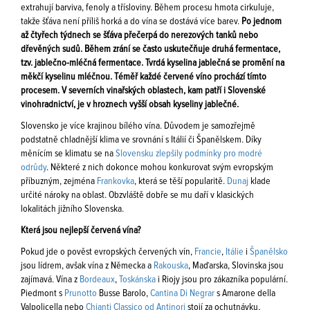
extrahují barviva, fenoly a třísloviny. Během procesu hmota cirkuluje,
takže šťáva není příliš horká a do vína se dostává více barev.
Po jednom
až čtyřech týdnech se šťáva přečerpá do nerezových tanků nebo
dřevěných sudů. Během zrání se často uskutečňuje druhá fermentace,
tzv. jablečno-mléčná fermentace. Tvrdá kyselina jablečná se promění na
měkčí kyselinu mléčnou. Téměř každé červené víno prochází tímto
procesem. V severních vinařských oblastech, kam patří i Slovenské
vinohradnictví, je v hroznech vyšší obsah kyseliny jablečné.
Slovensko je více krajinou bílého vína. Důvodem je samozřejmě
podstatně chladnější klima ve srovnání s Itálií či Španělskem. Díky
měnícím se klimatu se na
Slovensku zlepšily podmínky pro modré
odrůdy
. Některé z nich dokonce mohou konkurovat svým evropským
příbuzným, zejména
Frankovka
, která se těší popularitě.
Dunaj
klade
určité nároky na oblast. Obzvláště dobře se mu daří v klasických
lokalitách jižního Slovenska.
Která jsou nejlepší červená vína?
Pokud jde o pověst evropských červených vín,
Francie
,
Itálie
i
Španělsko
jsou lídrem, avšak vína z Německa a
Rakouska
, Maďarska, Slovinska jsou
zajímavá. Vína z
Bordeaux
,
Toskánska
i Riojy jsou pro zákazníka populární.
Piedmont s
Prunotto
Busse Barolo,
Cantina Di Negrar
s Amarone della
Valpolicella nebo
Chianti Classico od Antinori
stojí za ochutnávku,