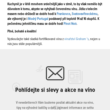
Kuchyně je v létě mnohem srdečnější jako v zimě, to by však nemělo být
důvodem k tomu, abyste se vyhýbali červenému vínu. Jídla s telecím
masem nebo drůbeží se dobře hodí k
Frankovce
,
Svatovavřineckému
,
ale výborný je i
Modrý Portugal
podávaný při teplotě 14 až 16 stupňů. K
pečenému jehněčímu masu se dobře hodí
Pinot Noir
.
Plné, bohaté a kvalitní
Vyzkoušejte také sladká fortifikované vína z
vinařství Graham 's
, nejen u
nás jsou stále populárnější.
Pohlídejte si slevy a akce na víno
V newsletterech Vám budeme posílat aktuální akce na víno,
tipy na výhodné balíčky a další zajímavé informace ze světa