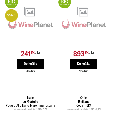
BIO
BIO
certifikát
certifikát
VEGAN
241
893
Kč
/ ks
Kč
/ ks
Skladem
Skladem
Itálie
Chile
Le Mortelle
Emiliana
Poggio Alle Nane Maremma Toscana
Coyam BIO
víno červené - suché - r2021 - 0,75l
víno červené - suché - r2023 - 0,75l