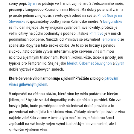
černý pepř.
Syrah
se pěstuje ve Francii, zejména u Středozemního moře,
přesněji v Languedoc-Roussillon a na Rhôně. Má dobrý potenciál zrání a
je určitě jedním z nejlepších světových odrůd na světě.
Pinot Noir je na
Slovensku
rozpoznatelný podle jména Rulandské modré. V
Burgundsku
se mu daří nejlépe. Je vynikajícím vyslancem, své lokality, protože je
velmi citlivý na půdní podmínky a podnebí. Italské
Primitivo
je v našich
podmínkách oblíbené. Narozdíl od Primitiva se ekvivalent
Tempranillo
ze
španělské Riojy těší také široké oblibě. Je to spíše hrozny s pevnou
slupkou, tato odrůda vytváří intenzivní, sytě červená vína s mírnou
aciditou a jemnými tříslovinami. Koření, kokos, kůže, tabák a jahody jsou
typické pro Tempranillo. Stejně jako
Merlot
,
Cabernet Sauvignon
a
Syrah
dobře vyzrává v dubových sudech.
Které červené víno harmonizuje s jídlem? Přečtěte si blog o
párování
vína s grilovaným jídlem
.
V odpovědi na věčnou otázku, které víno by mělo podávat se kterým
jídlem, aniž by jste se stal dogmatiky, existuje několik pravidel. Kdo zve
hosty k jídlu, bude pravděpodobně následovat druhé pravidlo a to
prezentovat místní jídla k místnímu vínu. Základy párování potravin a vína
najdete zde! Kdo vezme v úvahu tyto malé kroky, má dobrou šanci
zapůsobit na své hosty nejen svými kuchařskými dovednostmi, ale i
správným výběrem vína.