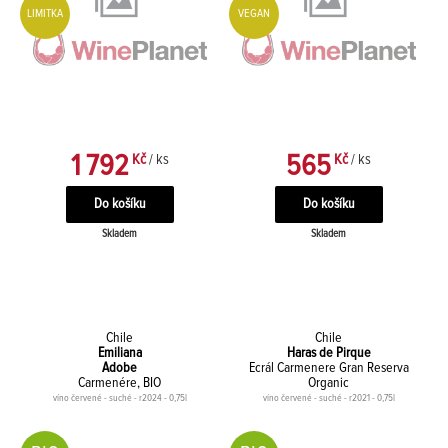
LIMITKA
VEGAN
1 792
565
Kč
/ ks
Kč
/ ks
Skladem
Skladem
Chile
Chile
Emiliana
Haras de Pirque
Adobe
Ecrál Carmenere Gran Reserva
Carmenére, BIO
Organic
víno červené - suché - r2024 - 0,75l
víno červené - suché - r2021 - 0,75l