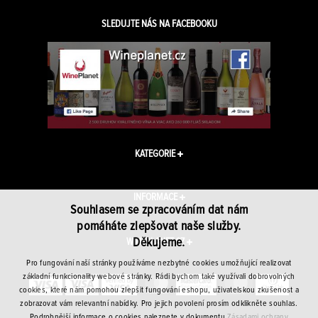
SLEDUJTE NÁS NA FACEBOOKU
KATEGORIE
INFORMACE
Souhlasem se zpracováním dat nám
pomáháte zlepšovat naše služby.
Děkujeme.
WINEPLANET.CZ
Pro fungování naší stránky používáme nezbytné cookies umožňující realizovat
základní funkcionality webové stránky. Rádi bychom také využívali dobrovolných
cookies, které nám pomohou zlepšit fungování eshopu, uživatelskou zkušenost a
zobrazovat vám relevantní nabídky. Pro jejich povolení prosím odklikněte souhlas.
Podrobnější informace o cookies naleznete v dokumentu
Zásadami ochrany