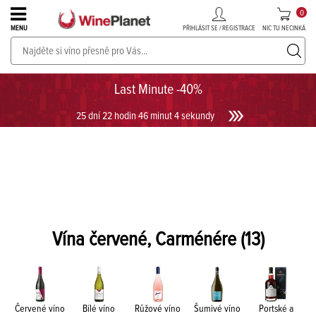
0
PŘIHLÁSIT SE / REGISTRACE
NIC TU NECINKÁ
MENU
PROSECCO v akci až do -30%!
UKÁZAT PROSECCO
Last Minute -40%
25 dní 22 hodin 46 minut 4 sekundy
Vína červené, Carménére
(13)
Červené víno
Bílé víno
Růžové víno
Šumivé víno
Portské a