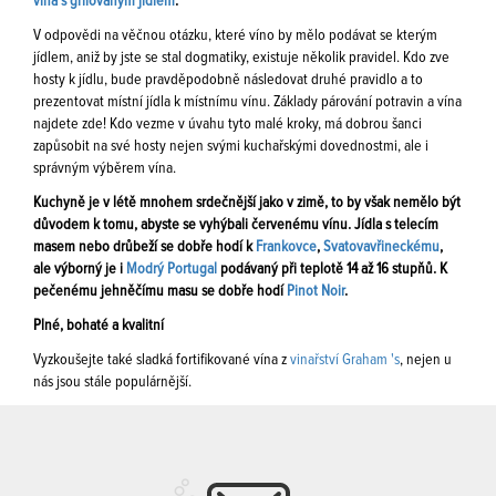
vína s grilovaným jídlem
.
V odpovědi na věčnou otázku, které víno by mělo podávat se kterým
jídlem, aniž by jste se stal dogmatiky, existuje několik pravidel. Kdo zve
hosty k jídlu, bude pravděpodobně následovat druhé pravidlo a to
prezentovat místní jídla k místnímu vínu. Základy párování potravin a vína
najdete zde! Kdo vezme v úvahu tyto malé kroky, má dobrou šanci
zapůsobit na své hosty nejen svými kuchařskými dovednostmi, ale i
správným výběrem vína.
Kuchyně je v létě mnohem srdečnější jako v zimě, to by však nemělo být
důvodem k tomu, abyste se vyhýbali červenému vínu. Jídla s telecím
masem nebo drůbeží se dobře hodí k
Frankovce
,
Svatovavřineckému
,
ale výborný je i
Modrý Portugal
podávaný při teplotě 14 až 16 stupňů. K
pečenému jehněčímu masu se dobře hodí
Pinot Noir
.
Plné, bohaté a kvalitní
Vyzkoušejte také sladká fortifikované vína z
vinařství Graham 's
, nejen u
nás jsou stále populárnější.