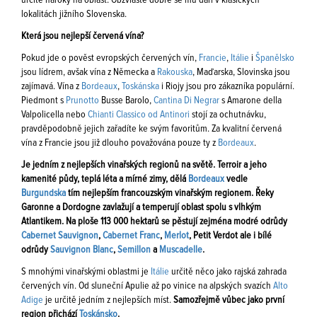
určité nároky na oblast. Obzvláště dobře se mu daří v klasických
lokalitách jižního Slovenska.
Která jsou nejlepší červená vína?
Pokud jde o pověst evropských červených vín,
Francie
,
Itálie
i
Španělsko
jsou lídrem, avšak vína z Německa a
Rakouska
, Maďarska, Slovinska jsou
zajímavá. Vína z
Bordeaux
,
Toskánska
i Riojy jsou pro zákazníka populární.
Piedmont s
Prunotto
Busse Barolo,
Cantina Di Negrar
s Amarone della
Valpolicella nebo
Chianti Classico od Antinori
stojí za ochutnávku,
pravděpodobně jejich zařadíte ke svým favoritům. Za kvalitní červená
vína z Francie jsou již dlouho považována pouze ty z
Bordeaux
.
Je jedním z nejlepších vinařských regionů na světě. Terroir a jeho
kamenité půdy, teplá léta a mírné zimy, dělá
Bordeaux
vedle
Burgundska
tím nejlepším francouzským vinařským regionem. Řeky
Garonne a Dordogne zavlažují a temperují oblast spolu s vlhkým
Atlantikem. Na ploše 113 000 hektarů se pěstují zejména modré odrůdy
Cabernet Sauvignon
,
Cabernet Franc
,
Merlot
, Petit Verdot ale i bílé
odrůdy
Sauvignon Blanc
,
Semillon
a
Muscadelle
.
S mnohými vinařskými oblastmi je
Itálie
určitě něco jako rajská zahrada
červených vín. Od sluneční Apulie až po vinice na alpských svazích
Alto
Adige
je určitě jedním z nejlepších míst.
Samozřejmě vůbec jako první
region přichází
Toskánsko
.