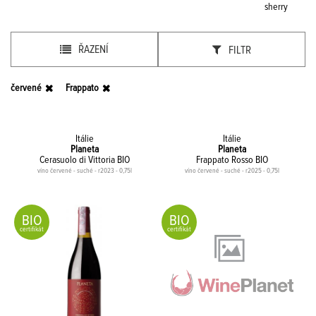
sherry
ŘAZENÍ
FILTR
červené
Frappato
Itálie
Itálie
Planeta
Planeta
Cerasuolo di Vittoria BIO
Frappato Rosso BIO
víno červené - suché - r2023 - 0,75l
víno červené - suché - r2025 - 0,75l
BIO
BIO
certifikát
certifikát