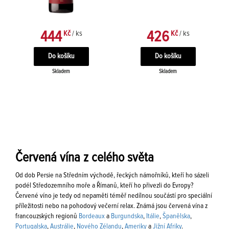
444
426
Kč
/ ks
Kč
/ ks
Skladem
Skladem
Červená vína z celého světa
Od dob Persie na Středním východě, řeckých námořníků, kteří ho sázeli
podél Středozemního moře a Římanů, kteří ho přivezli do Evropy?
Červené víno je tedy od nepaměti téměř nedílnou součástí pro speciální
příležitosti nebo na pohodový večerní relax. Známá jsou červená vína z
francouzských regionů
Bordeaux
a
Burgundska
,
Itálie
,
Španělska
,
Portugalska
,
Austrálie
,
Nového Zélandu
,
Ameriky
a
Jižní Afriky
.