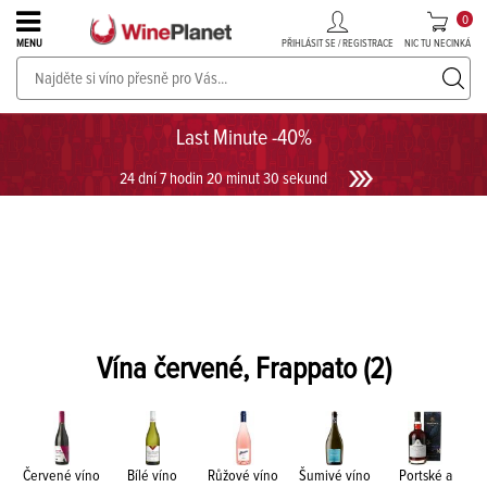
0
PŘIHLÁSIT SE / REGISTRACE
NIC TU NECINKÁ
MENU
PROSECCO v akci až do -30%!
UKÁZAT PROSECCO
Last Minute -40%
24 dní 7 hodin 20 minut 30 sekund
Vína červené, Frappato
(2)
Červené víno
Bílé víno
Růžové víno
Šumivé víno
Portské a