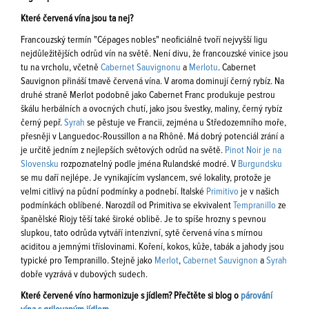
Které červená vína jsou ta nej?
Francouzský termín "Cépages nobles" neoficiálně tvoří nejvyšší ligu
nejdůležitějších odrůd vín na světě. Není divu, že francouzské vinice jsou
tu na vrcholu, včetně
Cabernet Sauvignonu
a
Merlotu
. Cabernet
Sauvignon přináší tmavě červená vína. V aroma dominují černý rybíz. Na
druhé straně Merlot podobně jako Cabernet Franc produkuje pestrou
škálu herbálních a ovocných chutí, jako jsou švestky, maliny, černý rybíz
černý pepř.
Syrah
se pěstuje ve Francii, zejména u Středozemního moře,
přesněji v Languedoc-Roussillon a na Rhôně. Má dobrý potenciál zrání a
je určitě jedním z nejlepších světových odrůd na světě.
Pinot Noir je na
Slovensku
rozpoznatelný podle jména Rulandské modré. V
Burgundsku
se mu daří nejlépe. Je vynikajícím vyslancem, své lokality, protože je
velmi citlivý na půdní podmínky a podnebí. Italské
Primitivo
je v našich
podmínkách oblíbené. Narozdíl od Primitiva se ekvivalent
Tempranillo
ze
španělské Riojy těší také široké oblibě. Je to spíše hrozny s pevnou
slupkou, tato odrůda vytváří intenzivní, sytě červená vína s mírnou
aciditou a jemnými tříslovinami. Koření, kokos, kůže, tabák a jahody jsou
typické pro Tempranillo. Stejně jako
Merlot
,
Cabernet Sauvignon
a
Syrah
dobře vyzrává v dubových sudech.
Které červené víno harmonizuje s jídlem? Přečtěte si blog o
párování