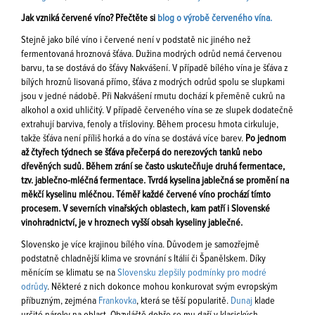
Jak vzniká červené víno? Přečtěte si
blog o výrobě červeného vína.
Stejně jako bílé víno i červené není v podstatě nic jiného než
fermentovaná hroznová šťáva. Dužina modrých odrůd nemá červenou
barvu, ta se dostává do šťávy Nakvášení. V případě bílého vína je šťáva z
bílých hroznů lisovaná přímo, šťáva z modrých odrůd spolu se slupkami
jsou v jedné nádobě. Při Nakvášení rmutu dochází k přeměně cukrů na
alkohol a oxid uhličitý. V případě červeného vína se ze slupek dodatečně
extrahují barviva, fenoly a třísloviny. Během procesu hmota cirkuluje,
takže šťáva není příliš horká a do vína se dostává více barev.
Po jednom
až čtyřech týdnech se šťáva přečerpá do nerezových tanků nebo
dřevěných sudů. Během zrání se často uskutečňuje druhá fermentace,
tzv. jablečno-mléčná fermentace. Tvrdá kyselina jablečná se promění na
měkčí kyselinu mléčnou. Téměř každé červené víno prochází tímto
procesem. V severních vinařských oblastech, kam patří i Slovenské
vinohradnictví, je v hroznech vyšší obsah kyseliny jablečné.
Slovensko je více krajinou bílého vína. Důvodem je samozřejmě
podstatně chladnější klima ve srovnání s Itálií či Španělskem. Díky
měnícím se klimatu se na
Slovensku zlepšily podmínky pro modré
odrůdy
. Některé z nich dokonce mohou konkurovat svým evropským
příbuzným, zejména
Frankovka
, která se těší popularitě.
Dunaj
klade