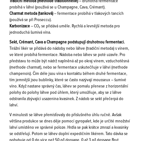
Tradiční metoda (methode traditionnelle)
– druhotná fermentace
probíhá v láhvi (používá se u Champagne, Cava, Crémant).
Charmat metoda (tanková)
– fermentace probíhá v tlakových tancích
(používá se při Proseccu).
Karbonizace
– CO₂ se přidává uměle. Rychlá a levnější metoda pro
jednoduchá šumivá vína.
Sekt, Crémant, Cava a Champagne podstupují druhotnou fermentaci.
Tirážní likér se přidává do nádoby nebo láhve (tradiční metoda) s vínem,
ve které probíhá fermentace. Nádoba nebo láhev se poté uzavře. Pro
představu to může být nádrž naplněná až po okraj vínem, vzduchotěsná
(methode charmat), nebo se fermentace uskutečňuje v láhvi (methode
champenois). Čím déle jsou vína v kontaktu během druhé fermentace,
tím jemnější jsou bublinky, které se často nazývají mousseux – šumivé
víno. Když nastane správný čas, láhev se pomalu přenese z horizontální
polohy do polohy láhve pod úhlem, který umožňuje, aby se z láhve
odstranila zbývající usazenina kvasinek. Z nádob se sekt přečerpá do
lahví.
V minulosti se láhve přemísťovaly do příslušného úhlu ručně. Avšak
většina produkce se dnes děje pomocí gyropalet, kde je určité množství
lahví umístěno ve správné poloze. Hrdla se pak krátce zmrazí a kvasinky
se odstřelují. Potom se láhev doplní expedičním likérem. Tato dávka se
pohybuje od 0 do více než 50 g/l dossage. 0 až 3 g/l dossage Brut