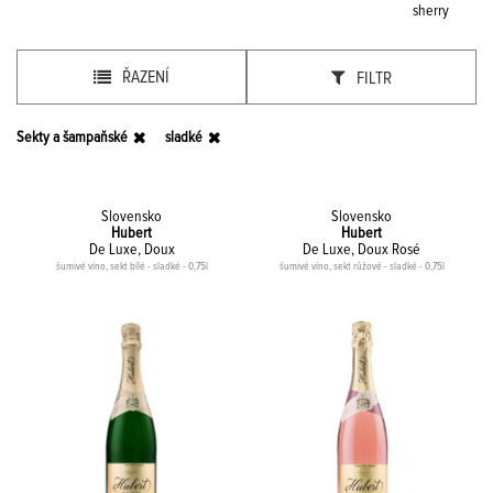
sherry
ŘAZENÍ
FILTR
Sekty a šampaňské
sladké
Slovensko
Slovensko
Hubert
Hubert
De Luxe, Doux
De Luxe, Doux Rosé
šumivé víno, sekt bílé - sladké - 0,75l
šumivé víno, sekt růžové - sladké - 0,75l