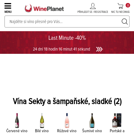
0
PŘIHLÁSIT SE / REGISTRACE
NIC TU NECINKÁ
MENU
PROSECCO v akci až do -30%!
UKÁZAT PROSECCO
Last Minute -40%
24 dní 18 hodin 16 minut 41 sekund
Vína Sekty a šampaňské, sladké
(2)
Červené víno
Bílé víno
Růžové víno
Šumivé víno
Portské a