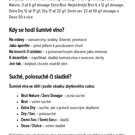
Nature, 3 až 6 g/l dossage Extra Brut. Nejběžnější Brut 6 a 12 g/l dossage,
Extra Dry 12 až 17 g/l, Dry 17 až 32 g/l. Demi-sec 32 až 50 g/l dossage a
Doux 50 a více.
Kdy se hodí šumivé víno?
Na oslavy
– narozeniny, svatby, Silvestr, promoce
Jako aperitiv
– před jídlem k povzbuzení chuti
Na brunch či snídani
– s pomerančovým džusem jako mimosa
K dezertům
– například. sladká šumivá vína s ovocem, dorty
Jen tak
– kdykoli chcete osvěžit den
Suché, polosuché či sladké?
Šumivá vína se dělí i podle obsahu zbytkového cukru:
Brut Nature / Zero Dosage
– zcela suché
Brut
– velmi suché
Extra Dry
– suché, ale s jemně ovocným zbytkem
Dry / Sec
– polosuché
Demi-Sec / Semi-Sec
o - sladší
Doux / Dulce
– velmi sladké