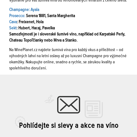
Vybíráme pro vás šumivá vína od renomovaných vinařství z celého světa:
Champagne: Ayala
Prosecco:
Serena 1881, Santa Margherita
Cava
: Freixenet, Hola
Sekt
: Hubert, Hacaj, Pavelka
Samozřejmostí je i slovenské šumivé víno, například od Karpatské Perly,
Chateau Topoľčianky nebo Mrva a Stanko.
Na WinePlanet.cz najdete šumivá vína pro každý vkus a příležitost – od
výhodných lahví na letní oslavy až po luxusní Champagne pro výjimečné
okamžiky. Nakupujte online, snadno a rychle, se zárukou kvality a
spolehlivého doručení.
Pohlídejte si slevy a akce na víno