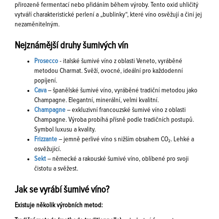
přirozeně fermentací nebo přidáním během výroby. Tento oxid uhličitý
vytváří charakteristické perlení a „bublinky“, které víno osvěžují a činí jej
nezaměnitelným.
Nejznámější druhy šumivých vín
Prosecco
- italské šumivé víno z oblasti Veneto, vyráběné
metodou Charmat. Svěží, ovocné, ideální pro každodenní
popíjení.
Cava
– španělské šumivé víno, vyráběné tradiční metodou jako
Champagne. Elegantní, minerální, velmi kvalitní.
Champagne
– exkluzivní francouzské šumivé víno z oblasti
Champagne. Výroba probíhá přísně podle tradičních postupů.
Symbol luxusu a kvality.
Frizzante
– jemně perlivé víno s nižším obsahem CO₂. Lehké a
osvěžující.
Sekt
– německé a rakouské šumivé víno, oblíbené pro svoji
čistotu a svěžest.
Jak se vyrábí šumivé víno?
Existuje několik výrobních metod: