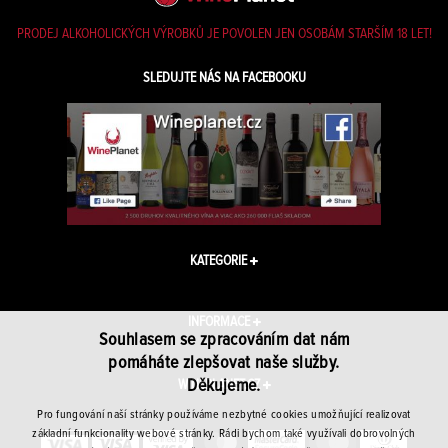
PRODEJ ALKOHOLICKÝCH VÝROBKŮ JE POVOLEN JEN OSOBÁM STARŠÍM 18 LET!
SLEDUJTE NÁS NA FACEBOOKU
KATEGORIE
INFORMACE
Souhlasem se zpracováním dat nám
pomáháte zlepšovat naše služby.
Děkujeme.
WINEPLANET.CZ
Pro fungování naší stránky používáme nezbytné cookies umožňující realizovat
základní funkcionality webové stránky. Rádi bychom také využívali dobrovolných