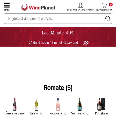
0
PŘIHLÁSIT SE / REGISTRACE
NIC TU NECINKÁ
MENU
PROSECCO v akci až do -30%!
UKÁZAT PROSECCO
Last Minute -40%
24 dní 5 hodin 43 minut 42 sekund
Romate
(5)
Červené víno
Bílé víno
Růžové víno
Šumivé víno
Portské a