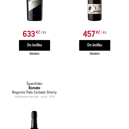
633
457
Kč
/ ks
Kč
/ ks
Skladem
Skladem
Španělsko
Romate
Regente Palo Cortado Sherry
fortifikované víno bílé - suché - 0,75l