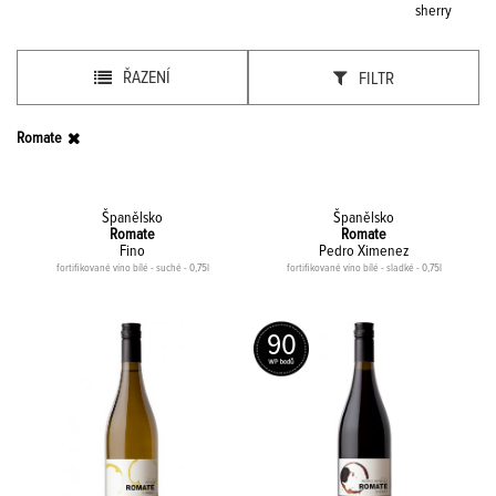
sherry
ŘAZENÍ
FILTR
Romate
Španělsko
Španělsko
Romate
Romate
Fino
Pedro Ximenez
fortifikované víno bílé - suché - 0,75l
fortifikované víno bílé - sladké - 0,75l
90