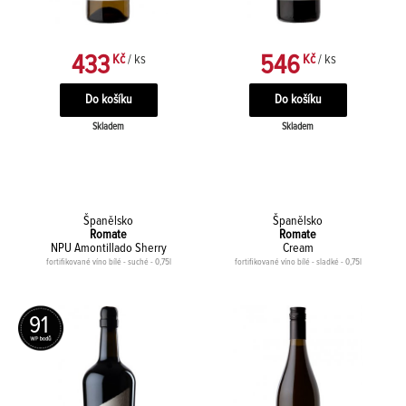
433
546
Kč
/ ks
Kč
/ ks
Skladem
Skladem
Španělsko
Španělsko
Romate
Romate
NPU Amontillado Sherry
Cream
fortifikované víno bílé - suché - 0,75l
fortifikované víno bílé - sladké - 0,75l
91