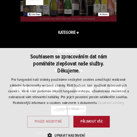
KATEGORIE
INFORMACE
Souhlasem se zpracováním dat nám
pomáháte zlepšovat naše služby.
Děkujeme.
WINEPLANET.CZ
Pro fungování naší stránky používáme nezbytné cookies umožňující realizovat
základní funkcionality webové stránky. Rádi bychom také využívali dobrovolných
cookies, které nám pomohou zlepšit fungování eshopu, uživatelskou zkušenost a
zobrazovat vám relevantní nabídky. Pro jejich povolení prosím odklikněte souhlas.
Podrobnější informace o cookies naleznete v dokumentu
Zásadami ochrany
osobních údajů.
POUZE NEZBYTNÉ
PŘIJMOUT VŠE
CORNER TRADE CZ s.r.o. · Copyright © 2026
UPRAVIT NASTAVENÍ