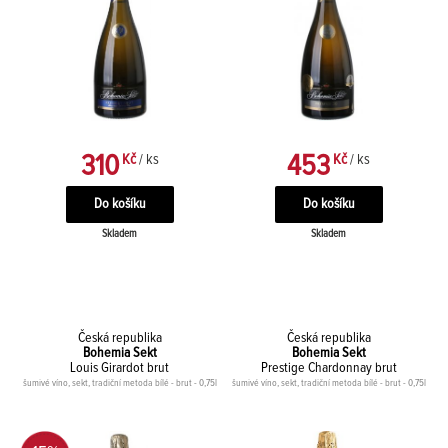
310
453
Kč
/ ks
Kč
/ ks
Skladem
Skladem
Česká republika
Česká republika
Bohemia Sekt
Bohemia Sekt
Louis Girardot brut
Prestige Chardonnay brut
šumivé víno, sekt, tradiční metoda bílé - brut - 0,75l
šumivé víno, sekt, tradiční metoda bílé - brut - 0,75l