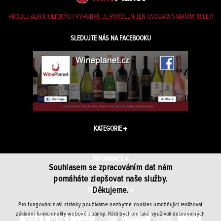
PRODEJ ALKOHOLICKÝCH VÝROBKŮ JE POVOLEN JEN OSOBÁM STARŠÍM 18 LET!
SLEDUJTE NÁS NA FACEBOOKU
KATEGORIE
INFORMACE
Souhlasem se zpracováním dat nám
pomáháte zlepšovat naše služby.
Děkujeme.
WINEPLANET.CZ
Pro fungování naší stránky používáme nezbytné cookies umožňující realizovat
základní funkcionality webové stránky. Rádi bychom také využívali dobrovolných