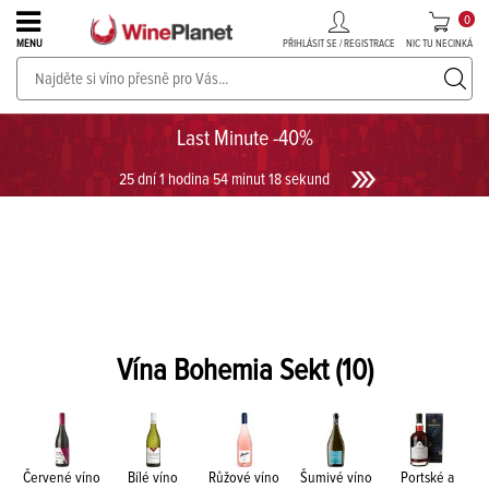
0
PŘIHLÁSIT SE / REGISTRACE
NIC TU NECINKÁ
MENU
PROSECCO v akci až do -30%!
UKÁZAT PROSECCO
Last Minute -40%
25 dní 1 hodina 54 minut 18 sekund
Vína Bohemia Sekt
(10)
Červené víno
Bílé víno
Růžové víno
Šumivé víno
Portské a