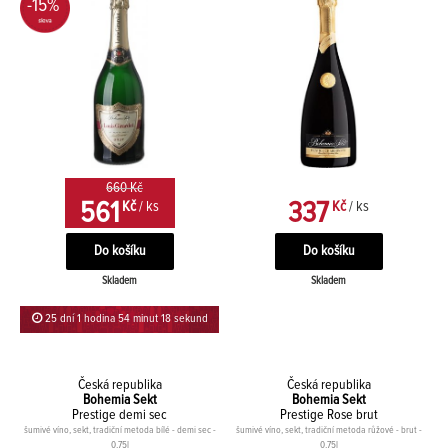
-15%
660 Kč
561
337
Kč
/ ks
Kč
/ ks
Skladem
Skladem
25 dní 1 hodina 54 minut 18 sekund
Česká republika
Česká republika
Bohemia Sekt
Bohemia Sekt
Prestige demi sec
Prestige Rose brut
šumivé víno, sekt, tradiční metoda bílé - demi sec -
šumivé víno, sekt, tradiční metoda růžové - brut -
0,75l
0,75l