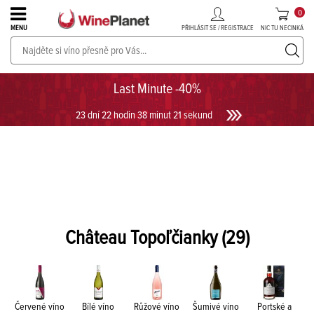
0
PŘIHLÁSIT SE / REGISTRACE
NIC TU NECINKÁ
MENU
PROSECCO v akci až do -30%!
UKÁZAT PROSECCO
Last Minute -40%
23 dní 22 hodin 38 minut 21 sekund
Château Topoľčianky
(29)
Červené víno
Bílé víno
Růžové víno
Šumivé víno
Portské a