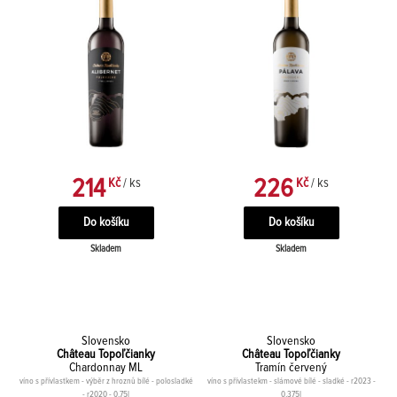
214
226
Kč
/ ks
Kč
/ ks
Skladem
Skladem
Slovensko
Slovensko
Château Topoľčianky
Château Topoľčianky
Chardonnay ML
Tramín červený
víno s přívlastkem - výběr z hroznů bílé - polosladké
víno s přívlastekm - slámové bílé - sladké - r2023 -
- r2020 - 0,75l
0,375l