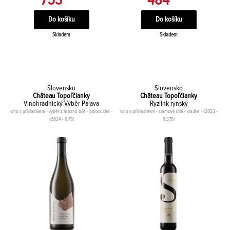
753
484
Skladem
Skladem
Slovensko
Slovensko
Château Topoľčianky
Château Topoľčianky
Vinohradnický Výběr Pálava
Ryzlink rýnský
víno s přívlastkem - výběr z hroznů bílé - polosuché -
víno s přívlastekm - slámové bílé - sladké - r2023 -
r2024 - 0,75l
0,375l