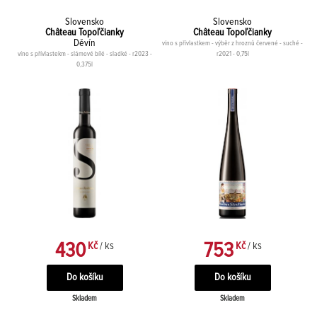
Slovensko
Slovensko
Château Topoľčianky
Château Topoľčianky
Děvín
víno s přívlastkem - výběr z hroznů červené - suché -
víno s přívlastekm - slámové bílé - sladké - r2023 -
r2021 - 0,75l
0,375l
430
753
Kč
/ ks
Kč
/ ks
Skladem
Skladem