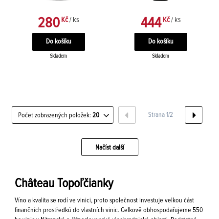
280
444
Kč
/ ks
Kč
/ ks
Skladem
Skladem
Strana 1/2
Počet zobrazených položek:
20
Načíst další
Château Topoľčianky
Víno a kvalita se rodí ve vinici, proto společnost investuje velkou část
finančních prostředků do vlastních vinic. Celkově obhospodařujeme 550