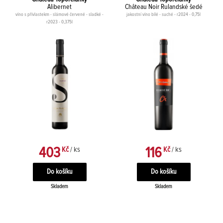
Alibernet
Château Noir Rulandské šedé
víno s přívlastekm - slámové červené - sladké -
jakostní víno bílé - suché - r2024 - 0,75l
r2023 - 0,375l
403
116
Kč
/ ks
Kč
/ ks
Skladem
Skladem