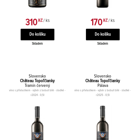
310
170
Kč
/ ks
Kč
/ ks
Skladem
Skladem
Slovensko
Slovensko
Château Topoľčianky
Château Topoľčianky
Tramín červený
Pálava
víno s přívlastkem - výběr z bobulí bílé - sladké -
víno s přívlastkem - výběr z bobulí bílé - sladké -
r2024 - 0,5l
r2025 - 0,5l