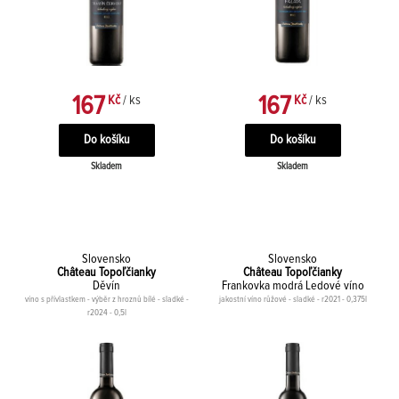
167
167
Kč
/ ks
Kč
/ ks
Skladem
Skladem
Slovensko
Slovensko
Château Topoľčianky
Château Topoľčianky
Děvín
Frankovka modrá Ledové víno
víno s přívlastkem - výběr z hroznů bílé - sladké -
jakostní víno růžové - sladké - r2021 - 0,375l
r2024 - 0,5l