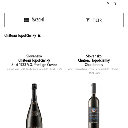
sherry
ŘAZENÍ
FILTR
Château Topoľčianky
Slovensko
Slovensko
Château Topoľčianky
Château Topoľčianky
Sekt 1933 V.O. Prestige Cuvée
Chardonnay
šumivé víno, sekt, tradiční metoda bílé - brut - 0,75l
víno s přívlastkem - výběr z bobulí bílé - sladké -
r2024 - 0,5l