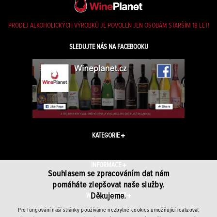
PRODEJ ALKOHOLICKÝCH VÝROBKŮ JE POVOLEN JEN OSOBÁM STARŠÍM 18 LET!
SLEDUJTE NÁS NA FACEBOOKU
KATEGORIE
INFORMACE
Souhlasem se zpracováním dat nám
pomáháte zlepšovat naše služby.
Děkujeme.
WINEPLANET.CZ
Pro fungování naší stránky používáme nezbytné cookies umožňující realizovat