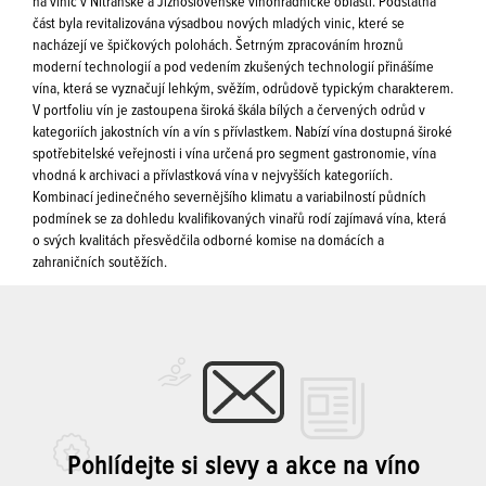
ha vinic v Nitranské a Jižnoslovenské vinohradnické oblasti. Podstatná
část byla revitalizována výsadbou nových mladých vinic, které se
nacházejí ve špičkových polohách. Šetrným zpracováním hroznů
moderní technologií a pod vedením zkušených technologií přinášíme
vína, která se vyznačují lehkým, svěžím, odrůdově typickým charakterem.
V portfoliu vín je zastoupena široká škála bílých a červených odrůd v
kategoriích jakostních vín a vín s přívlastkem. Nabízí vína dostupná široké
spotřebitelské veřejnosti i vína určená pro segment gastronomie, vína
vhodná k archivaci a přívlastková vína v nejvyšších kategoriích.
Kombinací jedinečného severnějšího klimatu a variabilností půdních
podmínek se za dohledu kvalifikovaných vinařů rodí zajímavá vína, která
o svých kvalitách přesvědčila odborné komise na domácích a
zahraničních soutěžích.
Pohlídejte si slevy a akce na víno