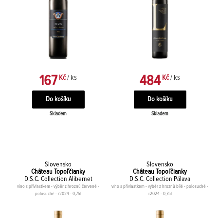
167
484
Kč
/ ks
Kč
/ ks
Skladem
Skladem
Slovensko
Slovensko
Château Topoľčianky
Château Topoľčianky
D.S.C. Collection Alibernet
D.S.C. Collection Pálava
víno s přívlastkem - výběr z hroznů červené -
víno s přívlastkem - výběr z hroznů bílé - polosuché -
polosuché - r2024 - 0,75l
r2024 - 0,75l