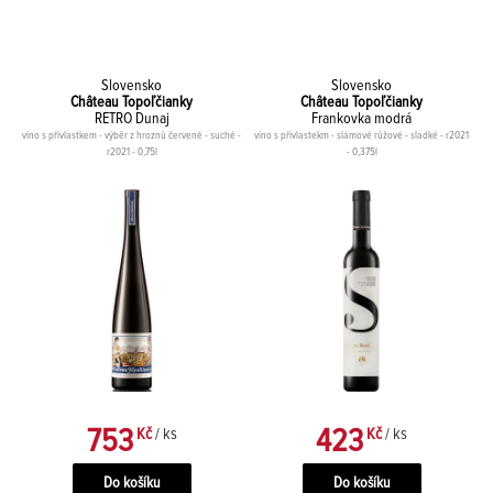
Slovensko
Slovensko
Château Topoľčianky
Château Topoľčianky
RETRO Dunaj
Frankovka modrá
víno s přívlastkem - výběr z hroznů červené - suché -
víno s přívlastekm - slámové růžové - sladké - r2021
r2021 - 0,75l
- 0,375l
753
423
Kč
/ ks
Kč
/ ks