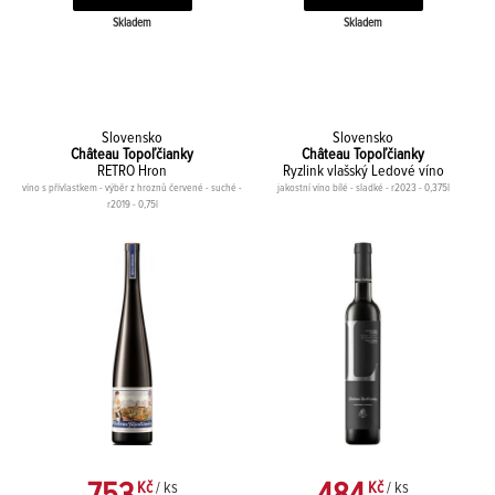
Skladem
Skladem
Slovensko
Slovensko
Château Topoľčianky
Château Topoľčianky
RETRO Hron
Ryzlink vlašský Ledové víno
víno s přívlastkem - výběr z hroznů červené - suché -
jakostní víno bílé - sladké - r2023 - 0,375l
r2019 - 0,75l
Kč
/ ks
Kč
/ ks