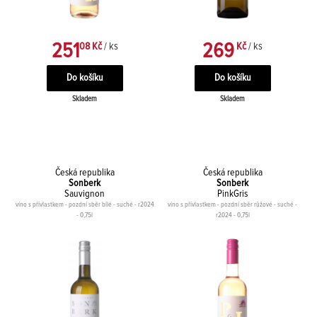
251
269
08 Kč
/ ks
Kč
/ ks
Skladem
Skladem
Česká republika
Česká republika
Sonberk
Sonberk
Sauvignon
PinkGris
víno s přívlastkem - pozdní sběr bílé - suché - r2024
víno s přívlastkem - pozdní sběr růžové - suché -
- 0,75l
r2024 - 0,75l