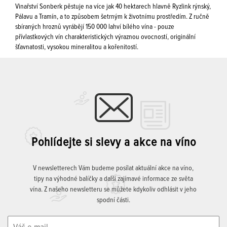
Vinařství Sonberk pěstuje na více jak 40 hektarech hlavně Ryzlink rýnský,
Pálavu a Tramín, a to způsobem šetrným k životnímu prostředím. Z ručně
sbíraných hroznů vyrábějí 150 000 lahví bílého vína - pouze
přívlastkových vín charakteristických výraznou ovocností, originální
šťavnatosti, vysokou mineralitou a kořenitostí.
Pohlídejte si slevy a akce na víno
V newsletterech Vám budeme posílat aktuální akce na víno,
tipy na výhodné balíčky a další zajímavé informace ze světa
vína. Z našeho newsletteru se můžete kdykoliv odhlásit v jeho
spodní části.