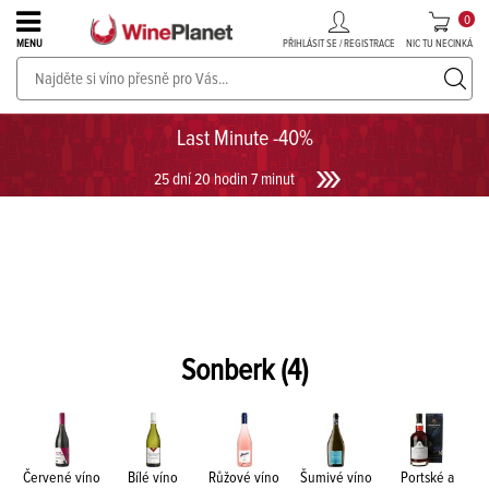
0
PŘIHLÁSIT SE / REGISTRACE
NIC TU NECINKÁ
MENU
PROSECCO v akci až do -30%!
UKÁZAT PROSECCO
Last Minute -40%
25 dní 20 hodin 7 minut
Sonberk
(4)
Červené víno
Bílé víno
Růžové víno
Šumivé víno
Portské a