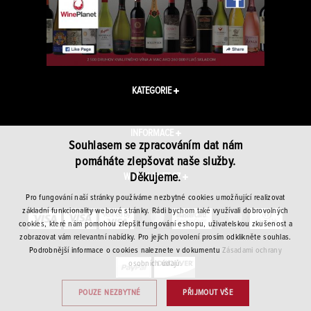
KATEGORIE
INFORMACE
Souhlasem se zpracováním dat nám
pomáháte zlepšovat naše služby.
Děkujeme.
WINEPLANET.CZ
Pro fungování naší stránky používáme nezbytné cookies umožňující realizovat
základní funkcionality webové stránky. Rádi bychom také využívali dobrovolných
cookies, které nám pomohou zlepšit fungování eshopu, uživatelskou zkušenost a
zobrazovat vám relevantní nabídky. Pro jejich povolení prosím odklikněte souhlas.
Podrobnější informace o cookies naleznete v dokumentu
Zásadami ochrany
osobních údajů.
POUZE NEZBYTNÉ
PŘIJMOUT VŠE