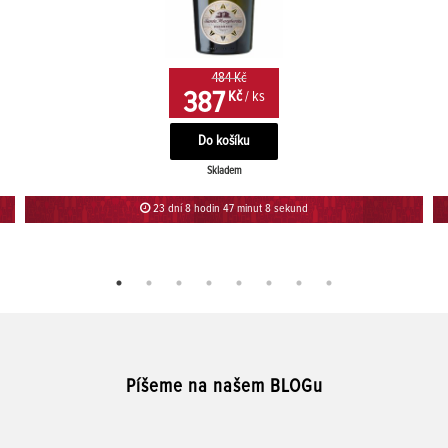
484 Kč
387
Kč
/ ks
Skladem
23 dní 8 hodin 47 minut 8 sekund
Píšeme na našem BLOGu