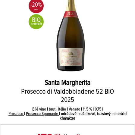
-20%
BIO
certifikát
Santa Margherita
Prosecco di Valdobbiadene 52 BIO
2025
Bílé víno
|
brut
|
Itálie
|
Veneto
|
11,5 %
|
0,75 l
Prosecco
|
Prosecco Spumante
| odrůdové | ročníkové, toastový minerální
charakter