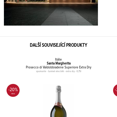
DALŠÍ SOUVISEJÍCÍ PRODUKTY
Itálie
Santa Margherita
Prosecco di Valdobbiadene Superiore Extra Dry
spumante - šumivé víno bílé - extra dry - 0,75l
-20%