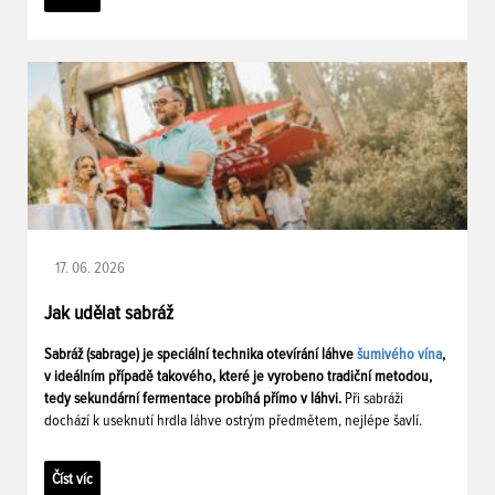
17. 06. 2026
Jak udělat sabráž
Sabráž (sabrage) je speciální technika otevírání láhve
šumivého vína
,
v ideálním případě takového, které je vyrobeno tradiční metodou,
tedy sekundární fermentace probíhá přímo v láhvi.
Při sabráži
dochází k useknutí hrdla láhve ostrým předmětem, nejlépe šavlí.
Číst víc