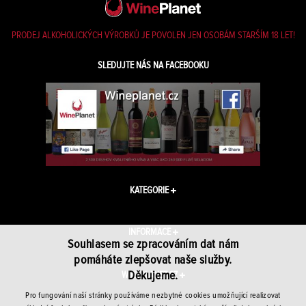
PRODEJ ALKOHOLICKÝCH VÝROBKŮ JE POVOLEN JEN OSOBÁM STARŠÍM 18 LET!
SLEDUJTE NÁS NA FACEBOOKU
KATEGORIE
INFORMACE
Souhlasem se zpracováním dat nám
pomáháte zlepšovat naše služby.
Děkujeme.
WINEPLANET.CZ
Pro fungování naší stránky používáme nezbytné cookies umožňující realizovat