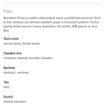
Popis
Ročníkové Prosecco jiskřivé slámovožluté barvy s pravidelným perlením. Vůně
je živá, osvěžující po zelených jablkách, grepu a citrusových plodech. Chuť je
typicky lehká, ovocná s hravou kyselinkou. Od ročníku 2018 poprvé ve verzi
Brut.
Chuť a vůně
ovocné aroma, florální aroma
Charakter vína
ročníkové, toastový minerální charakter
Kyselinky
osvěžující, nevtíravé
Tělo
lehčí
Dochuť
středně intenzivní