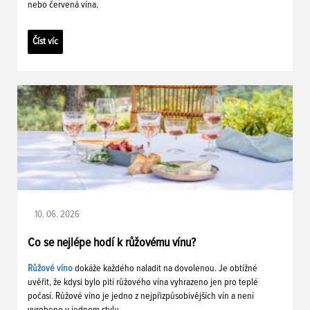
nebo červená vína.
Číst víc
10. 06. 2026
Co se nejlépe hodí k růžovému vínu?
Růžové víno
dokáže každého naladit na dovolenou. Je obtížné
uvěřit, že kdysi bylo pití růžového vína vyhrazeno jen pro teplé
počasí. Růžové víno je jedno z nejpřizpůsobivějších vín a není