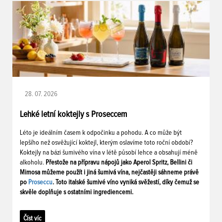
28. 07. 2026
Lehké letní koktejly s Proseccem
Léto je ideálním časem k odpočinku a pohodu. A co může být
lepšího než osvěžující koktejl, kterým oslavíme toto roční období?
Koktejly na bázi šumivého vína v létě působí lehce a obsahují méně
alkoholu.
Přestože na přípravu nápojů jako Aperol Spritz, Bellini či
Mimosa můžeme použít i jiná šumivá vína, nejčastěji sáhneme právě
po
Proseccu
. Toto italské šumivé víno vyniká svěžestí, díky čemuž se
skvěle doplňuje s ostatními ingrediencemi.
Číst víc