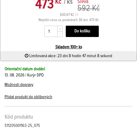
473
Kč
/ ks
Sleva
592 Kč
630,67 Kč / l
Nejnižší cena za posledních 30 dní: 473 Kč
+
-
Skladem 100+ ks
Limitovaná akce: 23 dní 8 hodin 47 minut 8 sekund
Orientační datum dodání
13. 08. 2026 | Kurýr DPD
Možnosti dopravy
Přidat produkt do oblíbených
Kód produktu
511205001163-25_075