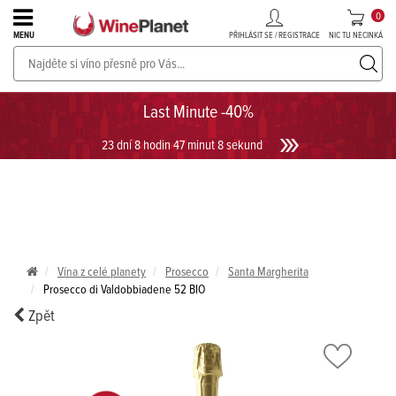
0
PŘIHLÁSIT SE / REGISTRACE
NIC TU NECINKÁ
MENU
PROSECCO v akci až do -30%!
UKÁZAT PROSECCO
Last Minute -40%
23 dní 8 hodin 47 minut 8 sekund
Vína z celé planety
Prosecco
Santa Margherita
Prosecco di Valdobbiadene 52 BIO
Zpět