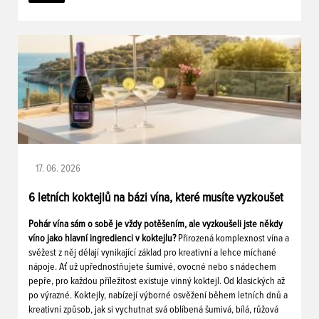
17. 06. 2026
6 letních koktejlů na bázi vína, které musíte vyzkoušet
Pohár vína sám o sobě je vždy potěšením, ale vyzkoušeli jste někdy
víno jako hlavní ingredienci v koktejlu?
Přirozená komplexnost vína a
svěžest z něj dělají vynikající základ pro kreativní a lehce míchané
nápoje. Ať už upřednostňujete šumivé, ovocné nebo s nádechem
pepře, pro každou příležitost existuje vinný koktejl. Od klasických až
po výrazné. Koktejly, nabízejí výborné osvěžení během letních dnů a
kreativní způsob, jak si vychutnat svá oblíbená šumivá, bílá, růžová