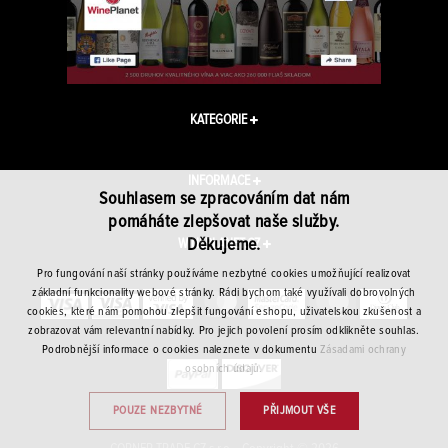
KATEGORIE
INFORMACE
Souhlasem se zpracováním dat nám
pomáháte zlepšovat naše služby.
Děkujeme.
WINEPLANET.CZ
Pro fungování naší stránky používáme nezbytné cookies umožňující realizovat
základní funkcionality webové stránky. Rádi bychom také využívali dobrovolných
cookies, které nám pomohou zlepšit fungování eshopu, uživatelskou zkušenost a
zobrazovat vám relevantní nabídky. Pro jejich povolení prosím odklikněte souhlas.
Podrobnější informace o cookies naleznete v dokumentu
Zásadami ochrany
osobních údajů.
POUZE NEZBYTNÉ
PŘIJMOUT VŠE