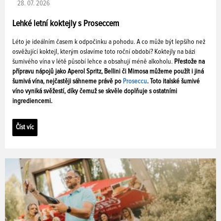
28. 07. 2026
Lehké letní koktejly s Proseccem
Léto je ideálním časem k odpočinku a pohodu. A co může být lepšího než
osvěžující koktejl, kterým oslavíme toto roční období? Koktejly na bázi
šumivého vína v létě působí lehce a obsahují méně alkoholu.
Přestože na
přípravu nápojů jako Aperol Spritz, Bellini či Mimosa můžeme použít i jiná
šumivá vína, nejčastěji sáhneme právě po
Proseccu
. Toto italské šumivé
víno vyniká svěžestí, díky čemuž se skvěle doplňuje s ostatními
ingrediencemi.
Číst víc