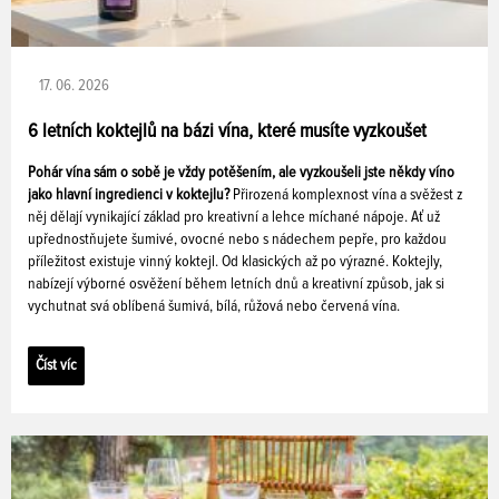
17. 06. 2026
6 letních koktejlů na bázi vína, které musíte vyzkoušet
Pohár vína sám o sobě je vždy potěšením, ale vyzkoušeli jste někdy víno
jako hlavní ingredienci v koktejlu?
Přirozená komplexnost vína a svěžest z
něj dělají vynikající základ pro kreativní a lehce míchané nápoje. Ať už
upřednostňujete šumivé, ovocné nebo s nádechem pepře, pro každou
příležitost existuje vinný koktejl. Od klasických až po výrazné. Koktejly,
nabízejí výborné osvěžení během letních dnů a kreativní způsob, jak si
vychutnat svá oblíbená šumivá, bílá, růžová nebo červená vína.
Číst víc