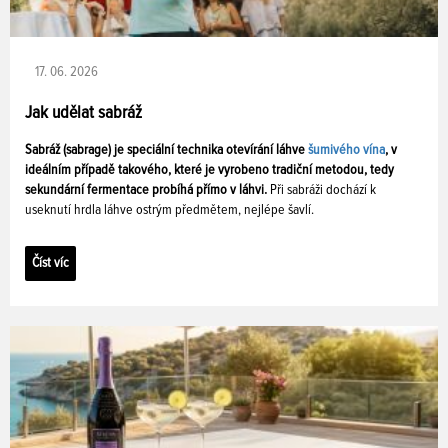
17. 06. 2026
Jak udělat sabráž
Sabráž (sabrage) je speciální technika otevírání láhve
šumivého vína
, v
ideálním případě takového, které je vyrobeno tradiční metodou, tedy
sekundární fermentace probíhá přímo v láhvi.
Při sabráži dochází k
useknutí hrdla láhve ostrým předmětem, nejlépe šavlí.
Číst víc