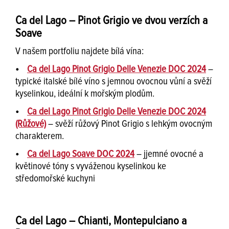
Ca del Lago – Pinot Grigio ve dvou verzích a
Soave
V našem portfoliu najdete bílá vína:
•
Ca del Lago Pinot Grigio Delle Venezie DOC 2024
–
typické italské bílé víno s jemnou ovocnou vůní a svěží
kyselinkou, ideální k mořským plodům.
•
Ca del Lago Pinot Grigio Delle Venezie DOC 2024
(Růžové)
– svěží růžový Pinot Grigio s lehkým ovocným
charakterem.
•
Ca del Lago Soave DOC 2024
– jjemné ovocné a
květinové tóny s vyváženou kyselinkou ke
středomořské kuchyni
Ca del Lago – Chianti, Montepulciano a