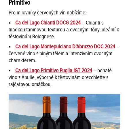
Primitivo
Pro milovníky červených vín nabízíme:
•
Ca del Lago Chianti DOCG 2024
– Chianti s
hladkou taninovou texturou a ovocnými tóny, ideální k
těstovinám Bolognese.
•
Ca del Lago Montepulciano D’Abruzzo DOC 2024
–
červené víno s plným tělem a intenzivním ovocným
charakterem.
•
Ca del Lago Primitivo Puglia IGT 2024
– bohaté
víno z Apulie, výborné k těstovinám orecchiette s
rajčatovou omáčkou.