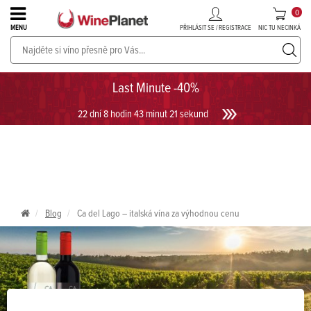
0
PŘIHLÁSIT SE / REGISTRACE
NIC TU NECINKÁ
MENU
PROSECCO v akci až do -30%!
UKÁZAT PROSECCO
Last Minute -40%
22 dní 8 hodin 43 minut 21 sekund
Blog
Ca del Lago – italská vína za výhodnou cenu