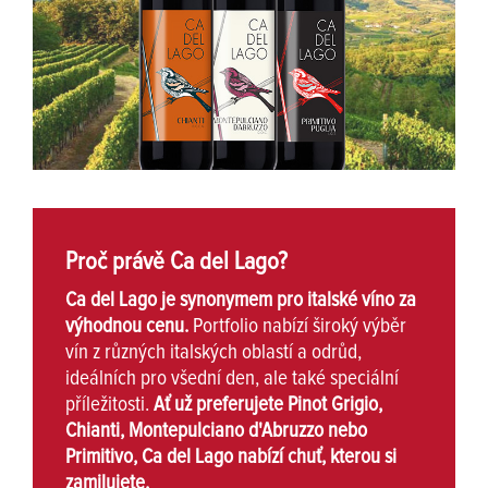
Proč právě Ca del Lago?
Ca del Lago je synonymem pro italské víno za
výhodnou cenu.
Portfolio nabízí široký výběr
vín z různých italských oblastí a odrůd,
ideálních pro všední den, ale také speciální
příležitosti.
Ať už preferujete Pinot Grigio,
Chianti, Montepulciano d'Abruzzo nebo
Primitivo, Ca del Lago nabízí chuť, kterou si
zamilujete.