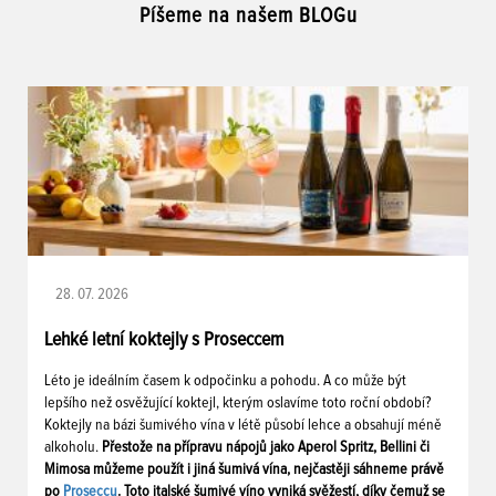
Píšeme na našem BLOGu
28. 07. 2026
Lehké letní koktejly s Proseccem
Léto je ideálním časem k odpočinku a pohodu. A co může být
lepšího než osvěžující koktejl, kterým oslavíme toto roční období?
Koktejly na bázi šumivého vína v létě působí lehce a obsahují méně
alkoholu.
Přestože na přípravu nápojů jako Aperol Spritz, Bellini či
Mimosa můžeme použít i jiná šumivá vína, nejčastěji sáhneme právě
po
Proseccu
. Toto italské šumivé víno vyniká svěžestí, díky čemuž se