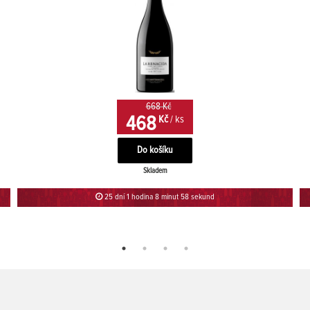
668 Kč
468
Kč
/ ks
Skladem
25 dní 1 hodina 8 minut 58 sekund