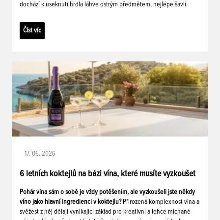
dochází k useknutí hrdla láhve ostrým předmětem, nejlépe šavlí.
Číst víc
17. 06. 2026
6 letních koktejlů na bázi vína, které musíte vyzkoušet
Pohár vína sám o sobě je vždy potěšením, ale vyzkoušeli jste někdy
víno jako hlavní ingredienci v koktejlu?
Přirozená komplexnost vína a
svěžest z něj dělají vynikající základ pro kreativní a lehce míchané