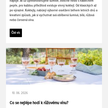
nápoje. Ať už upřednostňujete šumivé, ovocné nebo s nádechem
pepře, pro každou příležitost existuje vinný koktejl. Od klasických až
po výrazné. Koktejly, nabízejí výborné osvěžení během letních dnů a
kreativní způsob, jak si vychutnat svá oblíbená šumivá, bílá, růžová
nebo červená vína.
Číst víc
10. 06. 2026
Co se nejlépe hodí k růžovému vínu?