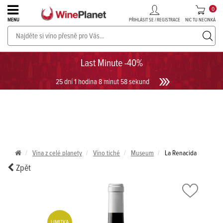
0
PŘIHLÁSIT SE / REGISTRACE
NIC TU NECINKÁ
MENU
PROSECCO v akci až do -30%!
UKÁZAT PROSECCO
Last Minute -40%
25 dní 1 hodina 8 minut 58 sekund
Vína z celé planety
Víno tiché
Museum
La Renacida
Zpět
LIMITKA