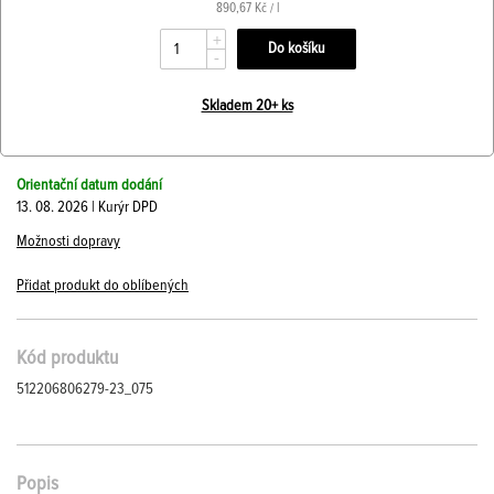
890,67 Kč / l
+
-
Skladem 20+ ks
Orientační datum dodání
13. 08. 2026 | Kurýr DPD
Možnosti dopravy
Přidat produkt do oblíbených
Kód produktu
512206806279-23_075
Popis