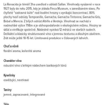
La Renacida je téměř 3ha usedlost v oblasti Sallan. Vinohrady vysázené v roce
1927 byly do roku 2015, kdy je získala Finca Museum, v zanedbaném stavu. Po
čtyřleté "ozdravné kúře" rodí kvalitní hrozny s vynikající koncentrací. 80%
plochy tvoří odrůdy Tempranillo, Garnacha, Garnacha Tintorera, Garnacha Gris,
Bobal a Mencia. Z bílých odrůd Albillo a Verdejo. Vinohrad se nachází v
nadmořské výšce 798m a je obhospodařován v ekologickém režimu. Hrozny se
sklízí a vinifikuje společně. Následně vyzrává 12 měsíců ve starších sudech.
Delikátní a klasicky strukturované víno s jemnou texturou a dlouhým závěrem.
Zrát může ještě 10-15 let. Limitovaná produkce v číslovaných lahvích.
Chuť a vůně
florální aroma, kořenité aroma
Charakter vína
robustní víno s lehkým nádechem barikových tónů
Kyselinky
osvěžující, nevtíravé
Taniny
jemné, zapracované, integrované
Tělo