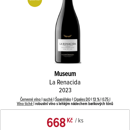
Museum
La Renacida
2023
Červené víno
|
suché
|
Španělsko
|
Cigales DO
|
13 %
|
0,75 l
Víno tiché
| robustní víno s lehkým nádechem barikových tónů
668
Kč
/ ks