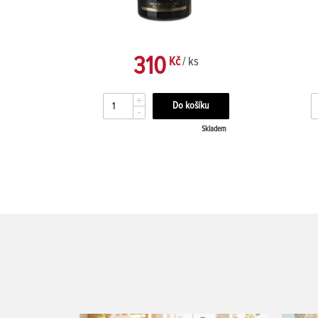
310
Kč
/ ks
+
-
kladem
Skladem
nuty