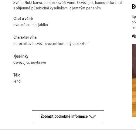
Světle žlutá barva. Jemná a svěží vůně. Osvěžující, harmonická chuť
B
s příjemně působícími kyselinkami a jemným perlením.
Sp
Chuť a vůně
a 
ovocné aroma, jablko
la
Ví
Charakter vína
neročníkové, svěží, ovocně kořenitý charakter
Kyselinky
osvěžující, nevtíravé
Tělo
lehčí
Zobrazit podrobné informace