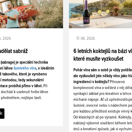
06. 2026
17. 06. 2026
udělat sabráž
6 letních koktejlů na bázi v
které musíte vyzkoušet
 (sabrage) je speciální technika
ání láhve
šumivého vína
, v ideálním
Pohár vína sám o sobě je vždy potěš
ě takového, které je vyrobeno
ale vyzkoušeli jste někdy víno jako hl
ní metodou, tedy sekundární
ingredienci v koktejlu?
Přirozená
tace probíhá přímo v láhvi.
Při
komplexnost vína a svěžest z něj děla
i dochází k useknutí hrdla láhve
vynikající základ pro kreativní a lehce
 předmětem, nejlépe šavlí.
míchané nápoje. Ať už upřednostňuj
šumivé, ovocné nebo s nádechem pe
pro každou příležitost existuje vinný k
íc
Od klasických až po výrazné. Koktejly,
nabízejí výborné osvěžení během let
dnů a kreativní způsob, jak si vychutn