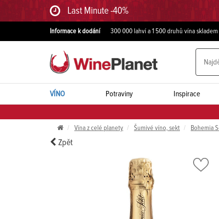
Last Minute -40%
Informace k dodání
300 000 lahví a 1 500 druhů vína skladem
VÍNO
Potraviny
Inspirace
Vína z celé planety
Šumivé víno, sekt
Bohemia S
Zpět