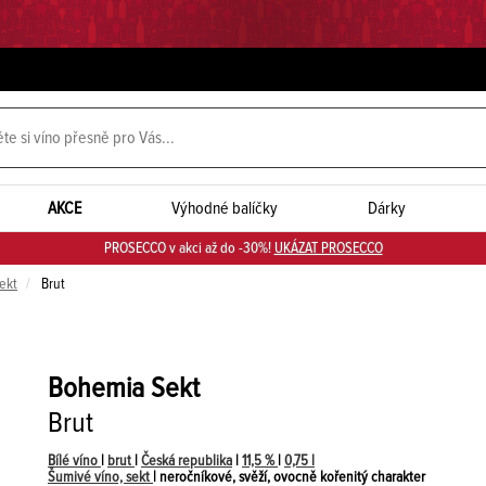
AKCE
Výhodné balíčky
Dárky
PROSECCO v akci až do -30%!
UKÁZAT PROSECCO
ekt
Brut
Bohemia Sekt
Brut
Bílé víno
|
brut
|
Česká republika
|
11,5 %
|
0,75 l
Šumivé víno, sekt
| neročníkové, svěží, ovocně kořenitý charakter