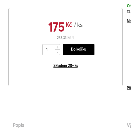
Or
13
Mo
175
Kč
/ ks
233,33 Kč / l
+
-
Skladem 20+ ks
Př
Popis
V