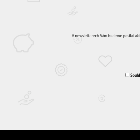
V newsletterech Vám budeme posílat aktuá
Souhla