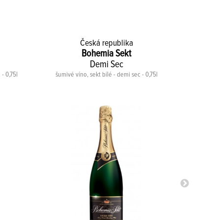
Česká republika
Bohemia Sekt
Demi Sec
- 0,75l
šumivé víno, sekt bílé - demi sec - 0,75l
šumivé víno, 