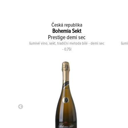
Česká republika
Bohemia Sekt
ut
Prestige demi sec
bílé - brut -
šumivé víno, sekt, tradiční metoda bílé - demi sec
šumiv
- 0,75l