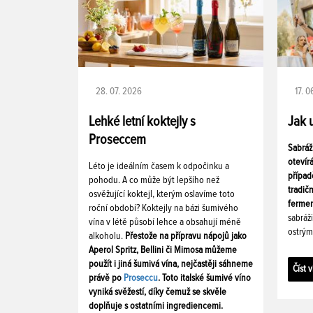
28. 07. 2026
17. 
Lehké letní koktejly s
Jak 
Proseccem
Sabráž
otevír
Léto je ideálním časem k odpočinku a
případ
pohodu. A co může být lepšího než
tradič
osvěžující koktejl, kterým oslavíme toto
fermen
roční období? Koktejly na bázi šumivého
sabráž
vína v létě působí lehce a obsahují méně
ostrým
alkoholu.
Přestože na přípravu nápojů jako
Aperol Spritz, Bellini či Mimosa můžeme
použít i jiná šumivá vína, nejčastěji sáhneme
Číst v
právě po
Proseccu
. Toto italské šumivé víno
vyniká svěžestí, díky čemuž se skvěle
doplňuje s ostatními ingrediencemi.