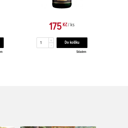
175
Kč
/ ks
+
-
em
Skladem