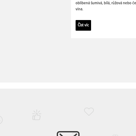
oblíbená šumivá, bílá, růžová nebo č
vína.
Číst víc