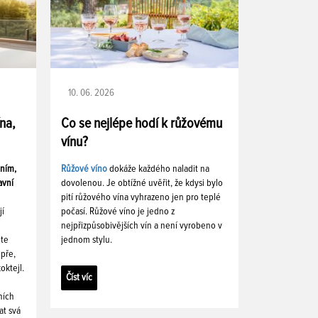
10. 06. 2026
ína,
Co se nejlépe hodí k růžovému
vínu?
ením,
Růžové víno
dokáže každého naladit na
avní
dovolenou. Je obtížné uvěřit, že kdysi bylo
pití růžového vína vyhrazeno jen pro teplé
jí
počasí. Růžové víno je jedno z
nejpřizpůsobivějších vín a není vyrobeno v
ete
jednom stylu.
pře,
oktejl.
Číst víc
ních
at svá