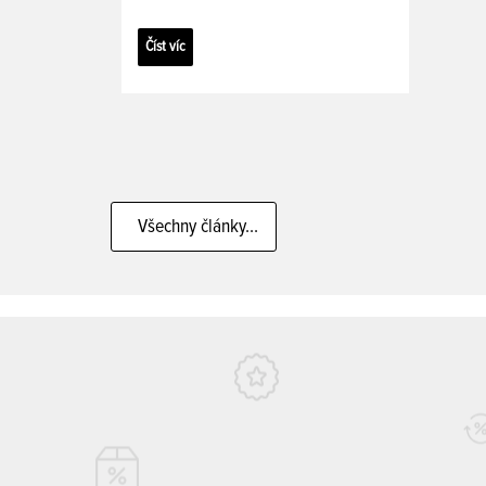
Číst víc
Všechny články...