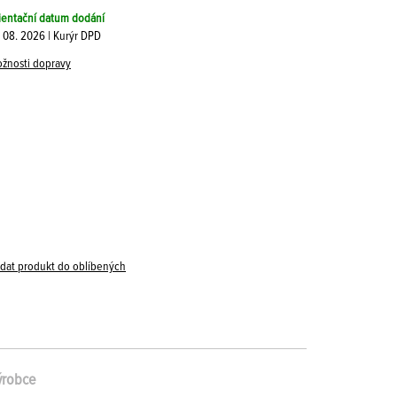
ientační datum dodání
. 08. 2026 | Kurýr DPD
žnosti dopravy
idat produkt do oblíbených
ýrobce