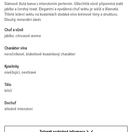
Slámově žlutá barva s intenzivním perlením. Ušlechtilá vůně připomíná zralé
jablko a čerstvý toast. Elegantní a vyvážená chuť sektu je svěží a šťavnatá.
Tříleté ležení sektu na kvasinkách dodává víno krémové tóny a strukturu.
Dlouhý, minerální závěr.
Chuť a vůně
jablko, citrusové aroma
Charakter vína
neročníkové, biskvitově kvasinkový charakter
Kyselinky
osvěžující, nevtíravé
Tělo
lehčí
Dochuť
středně intenzivní