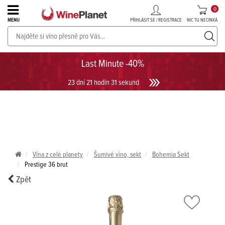
0
PŘIHLÁSIT SE / REGISTRACE
NIC TU NECINKÁ
MENU
PROSECCO v akci až do -30%!
UKÁZAT PROSECCO
Last Minute -40%
23 dní 21 hodin 31 sekund
Vína z celé planety
Šumivé víno, sekt
Bohemia Sekt
Prestige 36 brut
Zpět