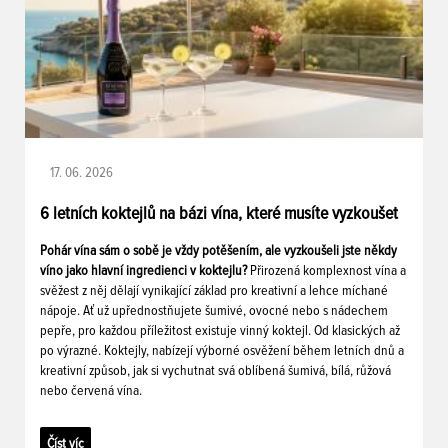
17. 06. 2026
6 letních koktejlů na bázi vína, které musíte vyzkoušet
Pohár vína sám o sobě je vždy potěšením, ale vyzkoušeli jste někdy
víno jako hlavní ingredienci v koktejlu?
Přirozená komplexnost vína a
svěžest z něj dělají vynikající základ pro kreativní a lehce míchané
nápoje. Ať už upřednostňujete šumivé, ovocné nebo s nádechem
pepře, pro každou příležitost existuje vinný koktejl. Od klasických až
po výrazné. Koktejly, nabízejí výborné osvěžení během letních dnů a
kreativní způsob, jak si vychutnat svá oblíbená šumivá, bílá, růžová
nebo červená vína.
Číst víc