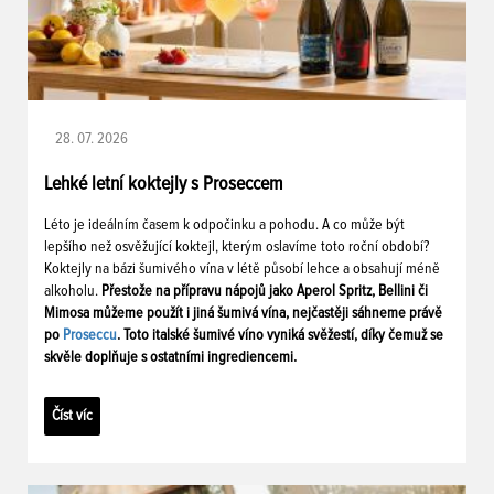
28. 07. 2026
Lehké letní koktejly s Proseccem
Léto je ideálním časem k odpočinku a pohodu. A co může být
lepšího než osvěžující koktejl, kterým oslavíme toto roční období?
Koktejly na bázi šumivého vína v létě působí lehce a obsahují méně
alkoholu.
Přestože na přípravu nápojů jako Aperol Spritz, Bellini či
Mimosa můžeme použít i jiná šumivá vína, nejčastěji sáhneme právě
po
Proseccu
. Toto italské šumivé víno vyniká svěžestí, díky čemuž se
skvěle doplňuje s ostatními ingrediencemi.
Číst víc