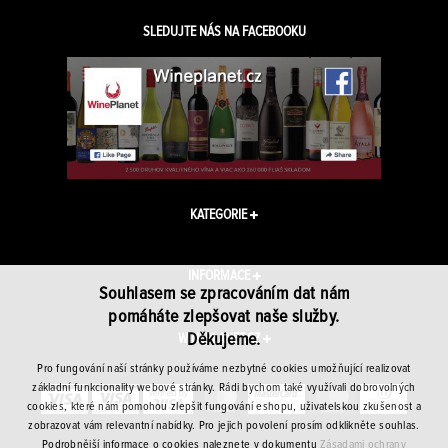
SLEDUJTE NÁS NA FACEBOOKU
KATEGORIE
INFORMACE
Souhlasem se zpracováním dat nám
pomáháte zlepšovat naše služby.
Děkujeme.
WINEPLANET.CZ
Pro fungování naší stránky používáme nezbytné cookies umožňující realizovat
základní funkcionality webové stránky. Rádi bychom také využívali dobrovolných
cookies, které nám pomohou zlepšit fungování eshopu, uživatelskou zkušenost a
zobrazovat vám relevantní nabídky. Pro jejich povolení prosím odklikněte souhlas.
Podrobnější informace o cookies naleznete v dokumentu
Zásadami ochrany