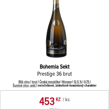
Bohemia Sekt
Prestige 36 brut
Bílé víno
|
brut
|
Česká republika
|
Morava
|
12,5 %
|
0,75 l
Šumivé víno, sekt
| neročníkové, biskvitově kvasinkový charakter
453
Kč
/ ks