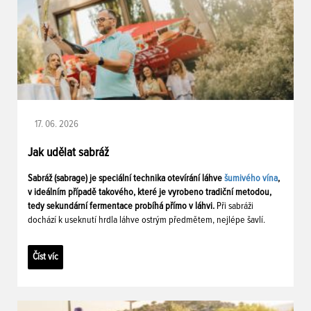
17. 06. 2026
Jak udělat sabráž
Sabráž (sabrage) je speciální technika otevírání láhve
šumivého vína
,
v ideálním případě takového, které je vyrobeno tradiční metodou,
tedy sekundární fermentace probíhá přímo v láhvi.
Při sabráži
dochází k useknutí hrdla láhve ostrým předmětem, nejlépe šavlí.
Číst víc