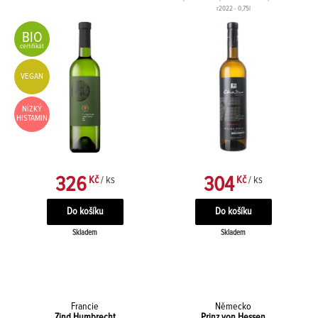
r2022 - 0,75l
BIO
certifikát
VEGAN
NÍZKÝ
HISTAMIN
326
304
Kč
/ ks
Kč
/ ks
Skladem
Skladem
Francie
Německo
Zind Humbrecht
Prinz von Hessen