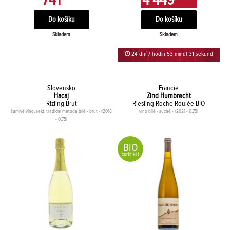
741
4 449
Skladem
Skladem
24 dní 7 hodin 53 minut 31 sekund
Slovensko
Francie
Hacaj
Zind Humbrecht
Rizling Brut
Riesling Roche Roulée BIO
šumivé víno, sekt, tradiční metoda bílé - brut - r2018
víno bílé - suché - r2021 - 0,75l
- 0,75l
BIO
certifikát