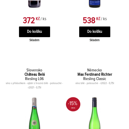
372
538
Kč
/ ks
Kč
/ ks
Skladem
Skladem
Slovensko
Německo
Château Belá
Max Ferdinand Richter
Riesling L06
Riesling Classic
víno s přívlastkem - výběr z hroznů bílé - polosuché -
víno bílé - polosuché - r2022 - 0,75l
r2021 - 0,75l
-15%