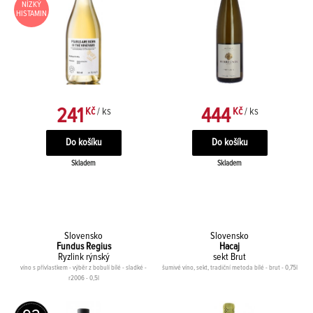
NÍZKÝ
HISTAMIN
241
444
Kč
/ ks
Kč
/ ks
Skladem
Skladem
Slovensko
Slovensko
Fundus Regius
Hacaj
Ryzlink rýnský
sekt Brut
víno s přívlastkem - výběr z bobulí bílé - sladké -
šumivé víno, sekt, tradiční metoda bílé - brut - 0,75l
r2006 - 0,5l