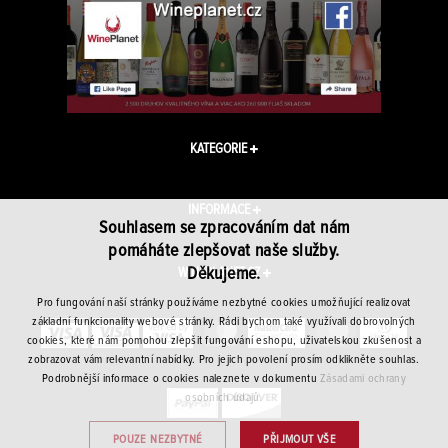
KATEGORIE
INFORMACE
Souhlasem se zpracováním dat nám
pomáháte zlepšovat naše služby.
Děkujeme.
WINEPLANET.CZ
Pro fungování naší stránky používáme nezbytné cookies umožňující realizovat
základní funkcionality webové stránky. Rádi bychom také využívali dobrovolných
cookies, které nám pomohou zlepšit fungování eshopu, uživatelskou zkušenost a
zobrazovat vám relevantní nabídky. Pro jejich povolení prosím odklikněte souhlas.
Podrobnější informace o cookies naleznete v dokumentu
Zásadami ochrany
osobních údajů.
POUZE NEZBYTNÉ
PŘIJMOUT VŠE