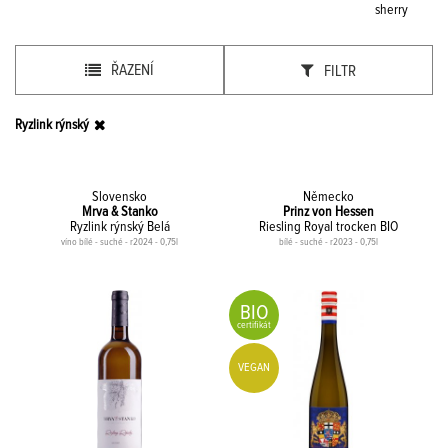
sherry
ŘAZENÍ
FILTR
Ryzlink rýnský
Slovensko
Německo
Mrva & Stanko
Prinz von Hessen
Ryzlink rýnský Belá
Riesling Royal trocken BIO
víno bílé - suché - r2024 - 0,75l
bílé - suché - r2023 - 0,75l
BIO
certifikát
VEGAN