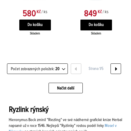
580
849
Kč
/ ks
Kč
/ ks
Skladem
Skladem
Strana 1/5
Počet zobrazených položek:
20
Načíst další
Ryzlink rýnský
Hieronymus Bock zmínil "Riezling" ve své nádherné grafické knize Herbal
napsané už v roce 1546. Nejlepší "Ryzlinky" rostou podél řeky
Mosel v