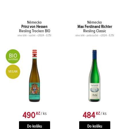
Německo
Německo
Prinz von Hessen
Max Ferdinand Richter
Riesling Trocken BIO
Riesling Classic
víno bílé - suché - r2024 - 0,75l
víno bílé - polosuché - r2024 - 0,75l
BIO
certifikát
VEGAN
490
484
Kč
/ ks
Kč
/ ks