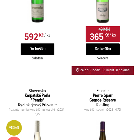
430 Kč
592
365
Kč
/ ks
Kč
/ ks
Skladem
Skladem
24 dní 7 hodin 53 minut 31 sekund
Slovensko
Francie
Karpatská Perla
Pierre Sparr
"Pearls"
Grande Réserve
Ryzlink rýnský Frizzante
Riesling
frizzante - perlivé víno bílé - polosuché - r2024 -
víno bílé - suché - r2023 - 0,75l
0,75l
VEGAN