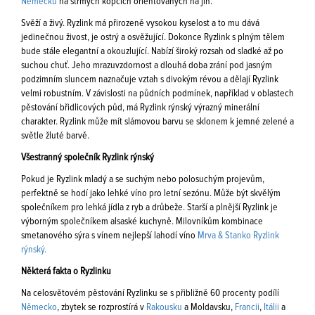
Německu
na strmých kopcích orientovaných na jih.
Svěží a živý. Ryzlink má přirozeně vysokou kyselost a to mu dává
jedinečnou živost, je ostrý a osvěžující. Dokonce Ryzlink s plným tělem
bude stále elegantní a okouzlující. Nabízí široký rozsah od sladké až po
suchou chuť. Jeho mrazuvzdornost a dlouhá doba zrání pod jasným
podzimním sluncem naznačuje vztah s divokým révou a dělají Ryzlink
velmi robustním. V závislosti na půdních podmínek, například v oblastech
pěstování břidlicových půd, má Ryzlink rýnský výrazný minerální
charakter. Ryzlink může mít slámovou barvu se sklonem k jemné zelené a
světle žluté barvě.
Všestranný společník Ryzlink rýnský
Pokud je Ryzlink mladý a se suchým nebo polosuchým projevům,
perfektně se hodí jako lehké víno pro letní sezónu. Může být skvělým
společníkem pro lehká jídla z ryb a drůbeže. Starší a plnější Ryzlink je
výborným společníkem alsaské kuchyně. Milovníkům kombinace
smetanového sýra s vínem nejlepší lahodí víno
Mrva & Stanko Ryzlink
rýnský.
Některá fakta o Ryzlinku
Na celosvětovém pěstování Ryzlinku se s přibližně 60 procenty podílí
Německo
, zbytek se rozprostírá v
Rakousku
a Moldavsku,
Francii
,
Itálii
a