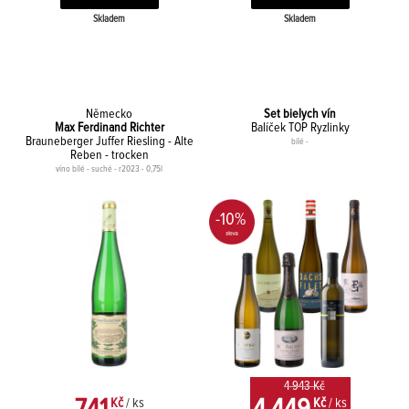
Skladem
Skladem
Německo
Set bielych vín
Max Ferdinand Richter
Balíček TOP Ryzlinky
Brauneberger Juffer Riesling - Alte
bílé -
Reben - trocken
víno bílé - suché - r2023 - 0,75l
-10%
4 943 Kč
Kč
/ ks
Kč
/ ks