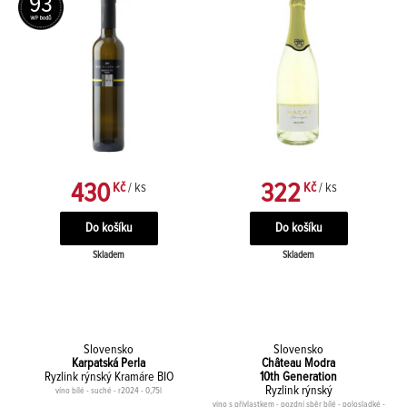
93
430
322
Kč
/ ks
Kč
/ ks
Skladem
Skladem
Slovensko
Slovensko
Karpatská Perla
Château Modra
Ryzlink rýnský Kramáre BIO
10th Generation
Ryzlink rýnský
víno bílé - suché - r2024 - 0,75l
víno s přívlastkem - pozdní sběr bílé - polosladké -