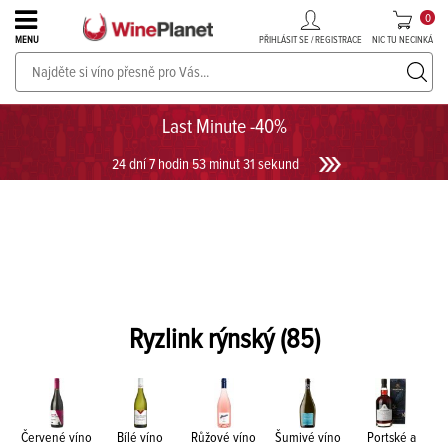
0
PŘIHLÁSIT SE / REGISTRACE
NIC TU NECINKÁ
MENU
PROSECCO v akci až do -30%!
UKÁZAT PROSECCO
Last Minute -40%
24 dní 7 hodin 53 minut 31 sekund
Ryzlink rýnský
(85)
Červené víno
Bílé víno
Růžové víno
Šumivé víno
Portské a