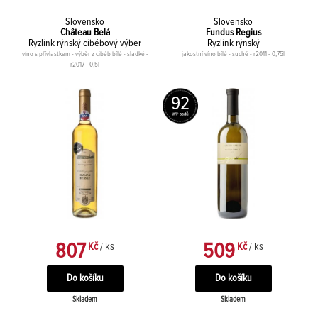
Slovensko
Slovensko
Château Belá
Fundus Regius
Ryzlink rýnský cibébový výber
Ryzlink rýnský
víno s přívlastkem - výběr z cibéb bílé - sladké -
jakostní víno bílé - suché - r2011 - 0,75l
r2017 - 0,5l
92
807
509
Kč
/ ks
Kč
/ ks
Skladem
Skladem