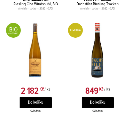
Riesling Clos Windsbuhl, BIO
Dachsfilet Riesling Trocken
víno bílé - suché - r2022 - 0,75l
víno bílé - suché - r2022 - 0,75l
BIO
LIMITKA
certifikát
2 182
849
Kč
/ ks
Kč
/ ks
Skladem
Skladem