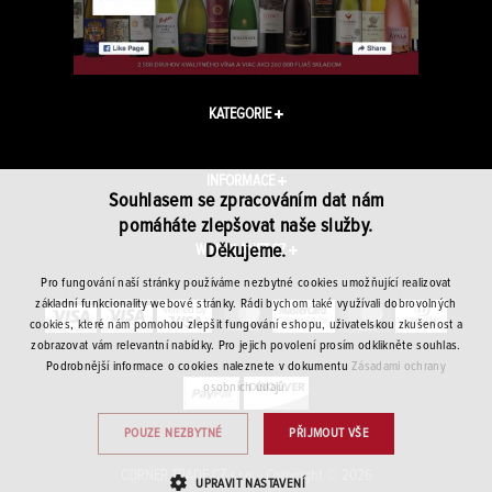
KATEGORIE
INFORMACE
Souhlasem se zpracováním dat nám
pomáháte zlepšovat naše služby.
Děkujeme.
WINEPLANET.CZ
Pro fungování naší stránky používáme nezbytné cookies umožňující realizovat
základní funkcionality webové stránky. Rádi bychom také využívali dobrovolných
cookies, které nám pomohou zlepšit fungování eshopu, uživatelskou zkušenost a
zobrazovat vám relevantní nabídky. Pro jejich povolení prosím odklikněte souhlas.
Podrobnější informace o cookies naleznete v dokumentu
Zásadami ochrany
osobních údajů.
POUZE NEZBYTNÉ
PŘIJMOUT VŠE
CORNER TRADE CZ s.r.o. · Copyright © 2026
UPRAVIT NASTAVENÍ