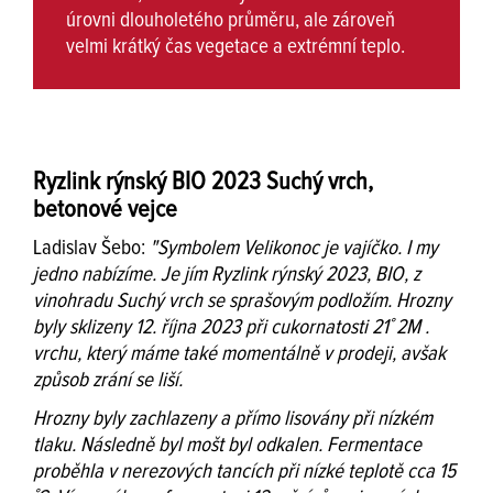
úrovni dlouholetého průměru, ale zároveň
velmi krátký čas vegetace a extrémní teplo.
Ryzlink rýnský BIO 2023 Suchý vrch,
betonové vejce
Ladislav Šebo:
"Symbolem Velikonoc je vajíčko. I my
jedno nabízíme. Je jím Ryzlink rýnský 2023, BIO, z
vinohradu Suchý vrch se sprašovým podložím. Hrozny
byly sklizeny 12. října 2023 při cukornatosti 21˚ 2M .
vrchu, který máme také momentálně v prodeji, avšak
způsob zrání se liší.
Hrozny byly zachlazeny a přímo lisovány při nízkém
tlaku. Následně byl mošt byl odkalen. Fermentace
proběhla v nerezových tancích při nízké teplotě cca 15