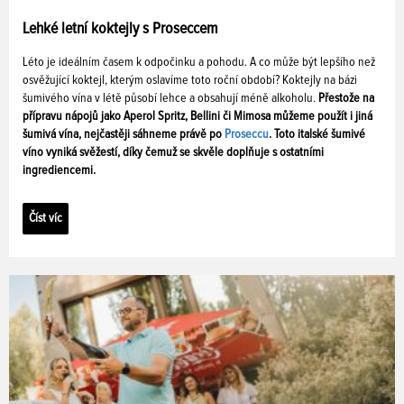
Lehké letní koktejly s Proseccem
Léto je ideálním časem k odpočinku a pohodu. A co může být lepšího než
osvěžující koktejl, kterým oslavíme toto roční období? Koktejly na bázi
šumivého vína v létě působí lehce a obsahují méně alkoholu.
Přestože na
přípravu nápojů jako Aperol Spritz, Bellini či Mimosa můžeme použít i jiná
šumivá vína, nejčastěji sáhneme právě po
Proseccu
. Toto italské šumivé
víno vyniká svěžestí, díky čemuž se skvěle doplňuje s ostatními
ingrediencemi.
Číst víc