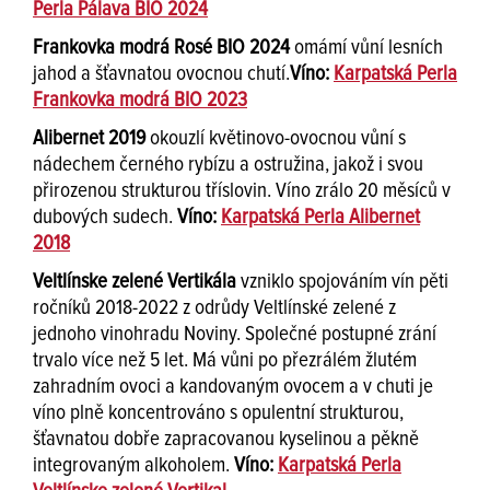
Perla Pálava BIO 2024
Frankovka modrá Rosé BIO 2024
omámí vůní lesních
jahod a šťavnatou ovocnou chutí.
Víno:
Karpatská Perla
Frankovka modrá BIO 2023
Alibernet 2019
okouzlí květinovo-ovocnou vůní s
nádechem černého rybízu a ostružina, jakož i svou
přirozenou strukturou tříslovin. Víno zrálo 20 měsíců v
dubových sudech.
Víno:
Karpatská Perla Alibernet
2018
Veltlínske zelené Vertikála
vzniklo spojováním vín pěti
ročníků 2018-2022 z odrůdy Veltlínské zelené z
jednoho vinohradu Noviny. Společné postupné zrání
trvalo více než 5 let. Má vůni po přezrálém žlutém
zahradním ovoci a kandovaným ovocem a v chuti je
víno plně koncentrováno s opulentní strukturou,
šťavnatou dobře zapracovanou kyselinou a pěkně
integrovaným alkoholem.
Víno:
Karpatská Perla