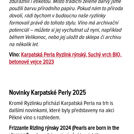
zdůraznili i etiketou. Místo tradiční zelené barvy jsme
použili barvu přírodního papíru. Pokud nám to příroda
dovolí, rádi bychom v budoucnu naše ryzlinky
formovali právě do tohoto stylu. Víno má archivační
potenciál – můžete si jej vychutnat už nyní, například
během Velikonoc, nebo jej uložit do sklepa či archivu
na několik let.
Víno:
Karpatská Perla Ryzlink rýnský, Suchý vrch BIO,
betonové vejce 2023
Novinky Karpatské Perly 2025
Kromě Ryzlinku přichází Karpatská Perla na trh is
dalšími novinkami, které byly představeny na akci
Pěkné víno s rozhledem.
Frizzante Rizling rýnsky 2024 (Pearls are born in the