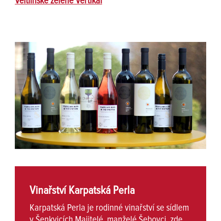
Veltlínske zelené Vertikal
Vinařství Karpatská Perla
Karpatská Perla je rodinné vinařství se sídlem
v Šenkvicích.Majitelé, manželé Šebovci, zde