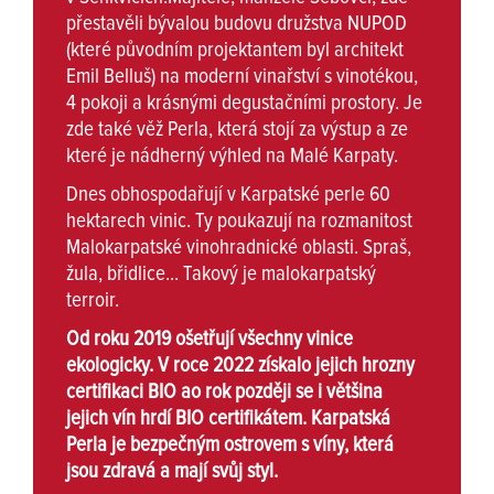
přestavěli bývalou budovu družstva NUPOD
(které původním projektantem byl architekt
Emil Belluš) na moderní vinařství s vinotékou,
4 pokoji a krásnými degustačními prostory. Je
zde také věž Perla, která stojí za výstup a ze
které je nádherný výhled na Malé Karpaty.
Dnes obhospodařují v Karpatské perle 60
hektarech vinic. Ty poukazují na rozmanitost
Malokarpatské vinohradnické oblasti. Spraš,
žula, břidlice... Takový je malokarpatský
terroir.
Od roku 2019 ošetřují všechny vinice
ekologicky. V roce 2022 získalo jejich hrozny
certifikaci BIO ao rok později se i většina
jejich vín hrdí BIO certifikátem. Karpatská
Perla je bezpečným ostrovem s víny, která
jsou zdravá a mají svůj styl.