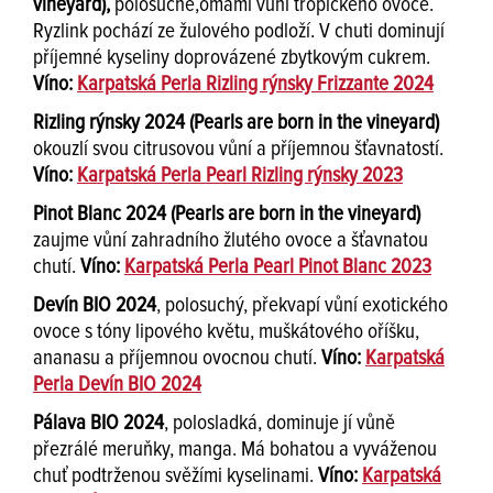
vineyard),
polosuché,omámí vůní tropického ovoce.
Ryzlink pochází ze žulového podloží. V chuti dominují
příjemné kyseliny doprovázené zbytkovým cukrem.
Víno:
Karpatská Perla Rizling rýnsky Frizzante 2024
Rizling rýnsky 2024 (Pearls are born in the vineyard)
okouzlí svou citrusovou vůní a příjemnou šťavnatostí.
Víno:
Karpatská Perla Pearl Rizling rýnsky 2023
Pinot Blanc 2024 (Pearls are born in the vineyard)
zaujme vůní zahradního žlutého ovoce a šťavnatou
chutí.
Víno:
Karpatská Perla Pearl Pinot Blanc 2023
Devín BIO 2024
, polosuchý, překvapí vůní exotického
ovoce s tóny lipového květu, muškátového oříšku,
ananasu a příjemnou ovocnou chutí.
Víno:
Karpatská
Perla Devín BIO 2024
Pálava BIO 2024
, polosladká, dominuje jí vůně
přezrálé meruňky, manga. Má bohatou a vyváženou
chuť podtrženou svěžími kyselinami.
Víno:
Karpatská