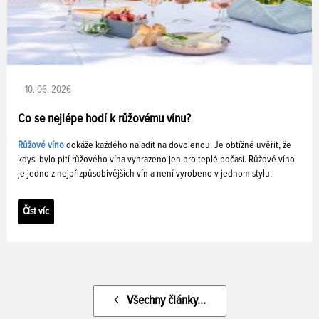
10. 06. 2026
Co se nejlépe hodí k růžovému vínu?
Růžové víno
dokáže každého naladit na dovolenou. Je obtížné uvěřit, že
kdysi bylo pití růžového vína vyhrazeno jen pro teplé počasí. Růžové víno
je jedno z nejpřizpůsobivějších vín a není vyrobeno v jednom stylu.
Číst víc
Všechny články...