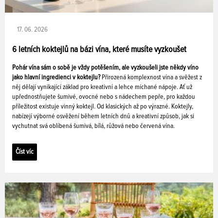
17. 06. 2026
6 letních koktejlů na bázi vína, které musíte vyzkoušet
Pohár vína sám o sobě je vždy potěšením, ale vyzkoušeli jste někdy víno
jako hlavní ingredienci v koktejlu?
Přirozená komplexnost vína a svěžest z
něj dělají vynikající základ pro kreativní a lehce míchané nápoje. Ať už
upřednostňujete šumivé, ovocné nebo s nádechem pepře, pro každou
příležitost existuje vinný koktejl. Od klasických až po výrazné. Koktejly,
nabízejí výborné osvěžení během letních dnů a kreativní způsob, jak si
vychutnat svá oblíbená šumivá, bílá, růžová nebo červená vína.
Číst víc