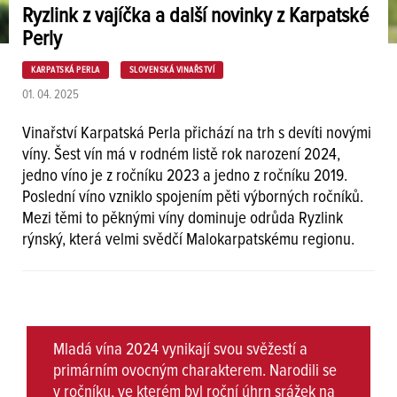
Ryzlink z vajíčka a další novinky z Karpatské
Perly
KARPATSKÁ PERLA
SLOVENSKÁ VINAŘSTVÍ
01. 04. 2025
Vinařství Karpatská Perla přichází na trh s devíti novými
víny. Šest vín má v rodném listě rok narození 2024,
jedno víno je z ročníku 2023 a jedno z ročníku 2019.
Poslední víno vzniklo spojením pěti výborných ročníků.
Mezi těmi to pěknými víny dominuje odrůda Ryzlink
rýnský, která velmi svědčí Malokarpatskému regionu.
Mladá vína 2024 vynikají svou svěžestí a
primárním ovocným charakterem. Narodili se
v ročníku, ve kterém byl roční úhrn srážek na