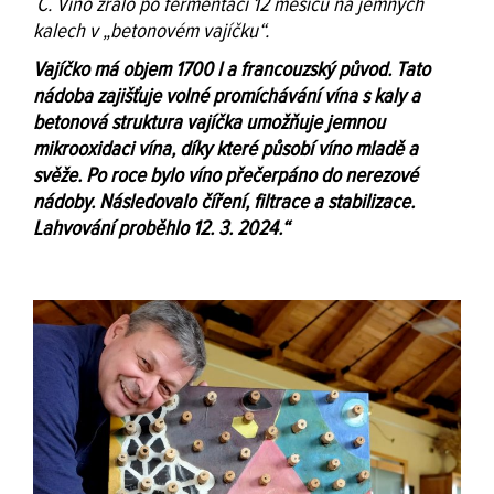
˚C. Víno zrálo po fermentaci 12 měsíců na jemných
kalech v „betonovém vajíčku“.
Vajíčko má objem 1700 l a francouzský původ. Tato
nádoba zajišťuje volné promíchávání vína s kaly a
betonová struktura vajíčka umožňuje jemnou
mikrooxidaci vína, díky které působí víno mladě a
svěže. Po roce bylo víno přečerpáno do nerezové
nádoby. Následovalo číření, filtrace a stabilizace.
Lahvování proběhlo 12. 3. 2024.“