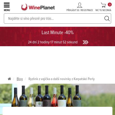
0
PŘIHLÁSIT SE / REGISTRACE
NIC TU NECINKÁ
MENU
PROSECCO v akci až do -30%!
UKÁZAT PROSECCO
Last Minute -40%
24 dní 2 hodiny 17 minut 51 sekund
Blog
Ryzlink z vajíčka a další novinky z Karpatské Perly