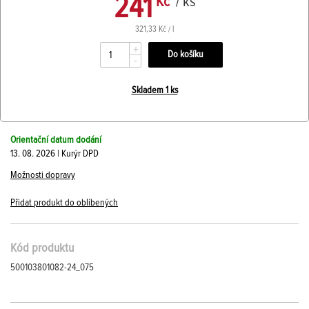
241
Kč
/ ks
321,33 Kč / l
+
-
Skladem 1 ks
Orientační datum dodání
13. 08. 2026 | Kurýr DPD
Možnosti dopravy
Přidat produkt do oblíbených
Kód produktu
500103801082-24_075