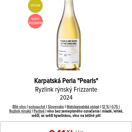
VEGAN
NÍZKÝ
HISTAMIN
Karpatská Perla
"Pearls"
Ryzlink rýnský Frizzante
2024
Bílé víno
|
polosuché
|
Slovensko
|
Malokarpatská oblast
|
12 %
|
0,75 l
Ryzlink rýnský
|
Perlivé
| víno bez zemepisného označenia | mladé, lehké,
svěží, se svěží kyselinkou, víno na běžné pití