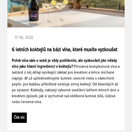
17. 06. 2026
6 letních koktejlů na bázi vína, které musíte vyzkoušet
Pohár vína sám o sobě je vždy potěšením, ale vyzkoušeli jste někdy
víno jako hlavní ingredienci v koktejlu?
Přirozená komplexnost vína a
svěžest z něj dělají vynikající základ pro kreativní a lehce míchané
nápoje. Ať už upřednostňujete šumivé, ovocné nebo s nádechem
pepře, pro každou příležitost existuje vinný koktejl. Od klasických až
po výrazné. Koktejly, nabízejí výborné osvěžení během letních dnů a
kreativní způsob, jak si vychutnat svá oblíbená šumivá, bílá, růžová
nebo červená vína.
Číst víc