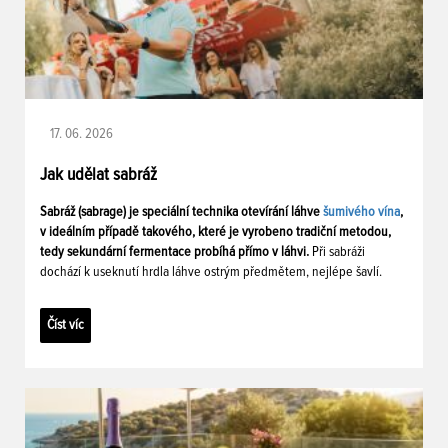
17. 06. 2026
Jak udělat sabráž
Sabráž (sabrage) je speciální technika otevírání láhve
šumivého vína
,
v ideálním případě takového, které je vyrobeno tradiční metodou,
tedy sekundární fermentace probíhá přímo v láhvi.
Při sabráži
dochází k useknutí hrdla láhve ostrým předmětem, nejlépe šavlí.
Číst víc