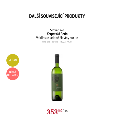
DALŠÍ SOUVISEJÍCÍ PRODUKTY
Slovensko
Karpatská Perla
Veltlínske zelené Noviny sur lie
víno bílé - suché - r2022 - 0,75l
VEGAN
NÍZKÝ
HISTAMIN
353
Kč
/ ks