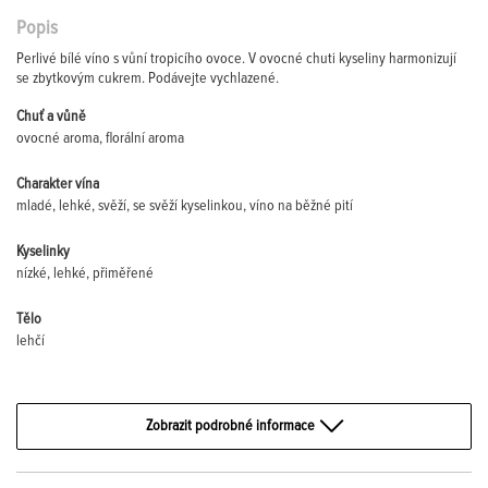
Popis
Perlivé bílé víno s vůní tropicího ovoce. V ovocné chuti kyseliny harmonizují
se zbytkovým cukrem. Podávejte vychlazené.
Chuť a vůně
ovocné aroma, florální aroma
Charakter vína
mladé, lehké, svěží, se svěží kyselinkou, víno na běžné pití
Kyselinky
nízké, lehké, přiměřené
Tělo
lehčí
Zobrazit podrobné informace