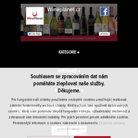
KATEGORIE
INFORMACE
Souhlasem se zpracováním dat nám
pomáháte zlepšovat naše služby.
Děkujeme.
WINEPLANET.CZ
Pro fungování naší stránky používáme nezbytné cookies umožňující realizovat
základní funkcionality webové stránky. Rádi bychom také využívali dobrovolných
cookies, které nám pomohou zlepšit fungování eshopu, uživatelskou zkušenost a
zobrazovat vám relevantní nabídky. Pro jejich povolení prosím odklikněte souhlas.
Podrobnější informace o cookies naleznete v dokumentu
Zásadami ochrany
osobních údajů.