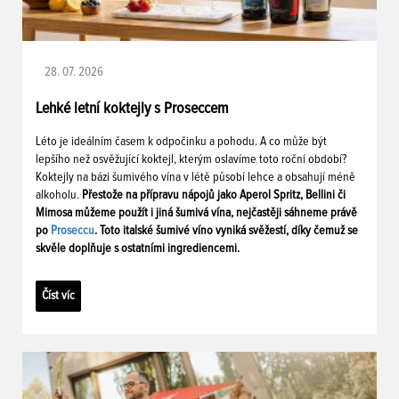
28. 07. 2026
Lehké letní koktejly s Proseccem
Léto je ideálním časem k odpočinku a pohodu. A co může být
lepšího než osvěžující koktejl, kterým oslavíme toto roční období?
Koktejly na bázi šumivého vína v létě působí lehce a obsahují méně
alkoholu.
Přestože na přípravu nápojů jako Aperol Spritz, Bellini či
Mimosa můžeme použít i jiná šumivá vína, nejčastěji sáhneme právě
po
Proseccu
. Toto italské šumivé víno vyniká svěžestí, díky čemuž se
skvěle doplňuje s ostatními ingrediencemi.
Číst víc