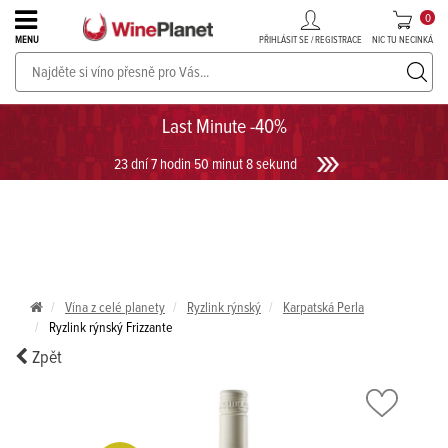
0
PŘIHLÁSIT SE / REGISTRACE
NIC TU NECINKÁ
MENU
PROSECCO v akci až do -30%!
UKÁZAT PROSECCO
Last Minute -40%
23 dní 7 hodin 50 minut 8 sekund
Vína z celé planety
Ryzlink rýnský
Karpatská Perla
Ryzlink rýnský Frizzante
Zpět