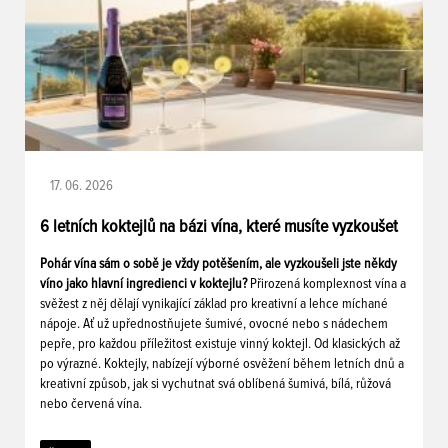
17. 06. 2026
6 letních koktejlů na bázi vína, které musíte vyzkoušet
Pohár vína sám o sobě je vždy potěšením, ale vyzkoušeli jste někdy
víno jako hlavní ingredienci v koktejlu?
Přirozená komplexnost vína a
svěžest z něj dělají vynikající základ pro kreativní a lehce míchané
nápoje. Ať už upřednostňujete šumivé, ovocné nebo s nádechem
pepře, pro každou příležitost existuje vinný koktejl. Od klasických až
po výrazné. Koktejly, nabízejí výborné osvěžení během letních dnů a
kreativní způsob, jak si vychutnat svá oblíbená šumivá, bílá, růžová
nebo červená vína.