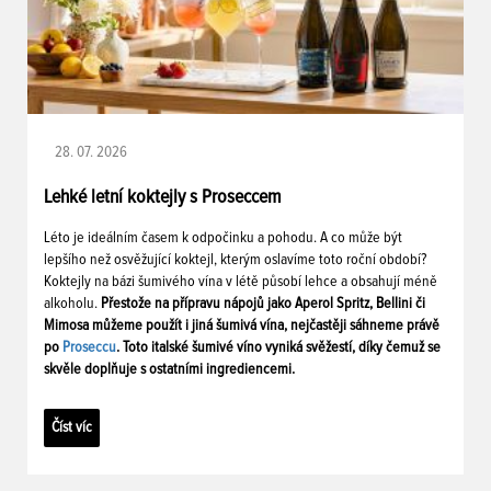
28. 07. 2026
Lehké letní koktejly s Proseccem
Léto je ideálním časem k odpočinku a pohodu. A co může být
lepšího než osvěžující koktejl, kterým oslavíme toto roční období?
Koktejly na bázi šumivého vína v létě působí lehce a obsahují méně
alkoholu.
Přestože na přípravu nápojů jako Aperol Spritz, Bellini či
Mimosa můžeme použít i jiná šumivá vína, nejčastěji sáhneme právě
po
Proseccu
. Toto italské šumivé víno vyniká svěžestí, díky čemuž se
skvěle doplňuje s ostatními ingrediencemi.
Číst víc