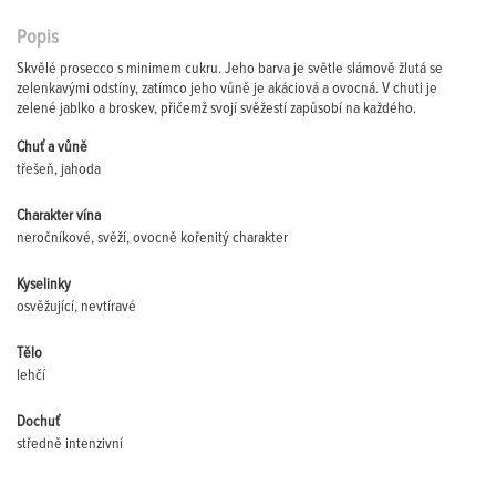
Popis
Skvělé prosecco s minimem cukru. Jeho barva je světle slámově žlutá se
zelenkavými odstíny, zatímco jeho vůně je akáciová a ovocná. V chuti je
zelené jablko a broskev, přičemž svojí svěžestí zapůsobí na každého.
Chuť a vůně
třešeň, jahoda
Charakter vína
neročníkové, svěží, ovocně kořenitý charakter
Kyselinky
osvěžující, nevtíravé
Tělo
lehčí
Dochuť
středně intenzivní