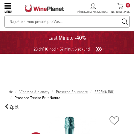
0
PŘIHLÁSIT SE / REGISTRACE
NIC TU NECINKÁ
MENU
PROSECCO v akci až do -30%!
UKÁZAT PROSECCO
Last Minute -40%
23 dní 10 hodin 57 minut 6 sekund
Vína z celé planety
Prosecco Spumante
SERENA 1881
Prosecco Treviso Brut Nature
Zpět