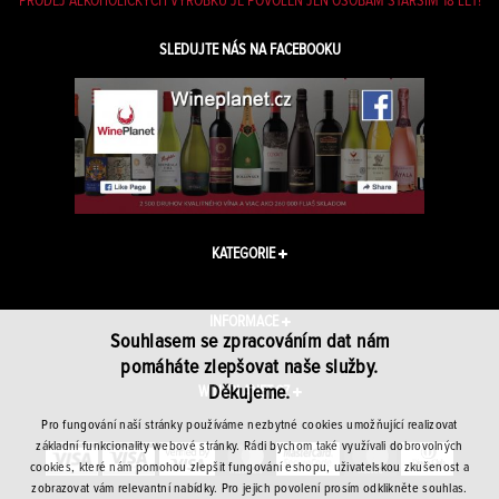
PRODEJ ALKOHOLICKÝCH VÝROBKŮ JE POVOLEN JEN OSOBÁM STARŠÍM 18 LET!
SLEDUJTE NÁS NA FACEBOOKU
KATEGORIE
INFORMACE
Souhlasem se zpracováním dat nám
pomáháte zlepšovat naše služby.
Děkujeme.
WINEPLANET.CZ
Pro fungování naší stránky používáme nezbytné cookies umožňující realizovat
základní funkcionality webové stránky. Rádi bychom také využívali dobrovolných
cookies, které nám pomohou zlepšit fungování eshopu, uživatelskou zkušenost a
zobrazovat vám relevantní nabídky. Pro jejich povolení prosím odklikněte souhlas.