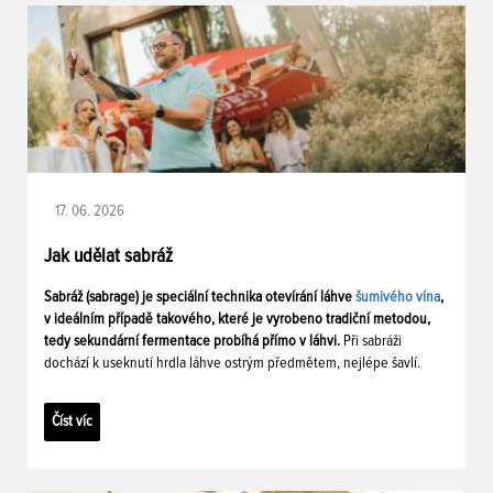
17. 06. 2026
Jak udělat sabráž
Sabráž (sabrage) je speciální technika otevírání láhve
šumivého vína
,
v ideálním případě takového, které je vyrobeno tradiční metodou,
tedy sekundární fermentace probíhá přímo v láhvi.
Při sabráži
dochází k useknutí hrdla láhve ostrým předmětem, nejlépe šavlí.
Číst víc