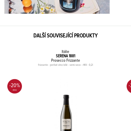
DALŠÍ SOUVISEJÍCÍ PRODUKTY
Itálie
SERENA 1881
Prosecco Frizzante
frizzante - perlivé víno bílé - semi seco - rNV - 0,2l
-20%