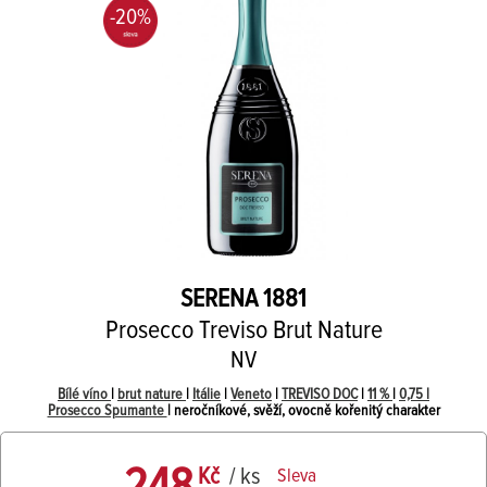
-20%
SERENA 1881
Prosecco Treviso Brut Nature
NV
Bílé víno
|
brut nature
|
Itálie
|
Veneto
|
TREVISO DOC
|
11 %
|
0,75 l
Prosecco Spumante
| neročníkové, svěží, ovocně kořenitý charakter
Kč
/ ks
Sleva