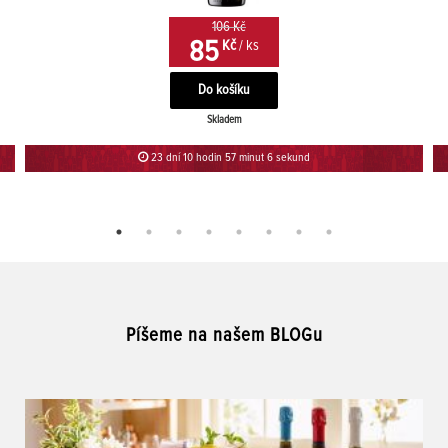
106 Kč
85
Kč
/ ks
Skladem
23 dní 10 hodin 57 minut 6 sekund
Píšeme na našem BLOGu