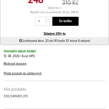
248
310 Kč
330,67 Kč / l
Nejnižší cena za posledních 30 dní: 248 Kč
+
-
Skladem 200+ ks
Limitovaná akce: 23 dní 10 hodin 57 minut 6 sekund
Orientační datum dodání
13. 08. 2026 | Kurýr DPD
Možnosti dopravy
Přidat produkt do oblíbených
Kód produktu
511222405891_075