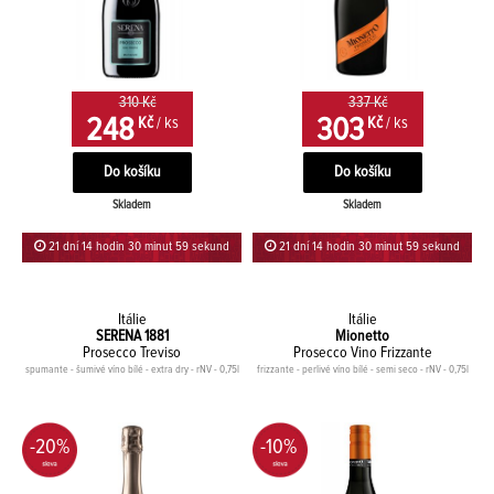
310 Kč
337 Kč
248
303
Kč
/ ks
Kč
/ ks
Skladem
Skladem
21 dní 14 hodin 30 minut 59 sekund
21 dní 14 hodin 30 minut 59 sekund
Itálie
Itálie
SERENA 1881
Mionetto
Prosecco Treviso
Prosecco Vino Frizzante
spumante - šumivé víno bílé - extra dry - rNV - 0,75l
frizzante - perlivé víno bílé - semi seco - rNV - 0,75l
-20%
-10%