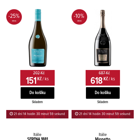
-25%
-10%
202 Kč
687 Kč
151
618
Kč
/ ks
Kč
/ ks
Skladem
Skladem
21 dní 14 hodin 30 minut 59 sekund
21 dní 14 hodin 30 minut 59 sekund
Itálie
Itálie
SERENA 1881
Mionetto