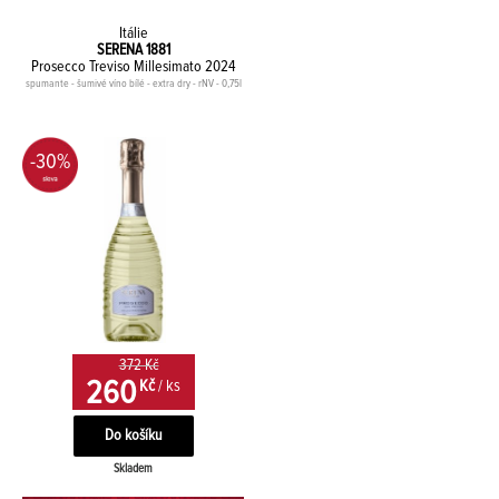
Itálie
SERENA 1881
Prosecco Treviso Millesimato 2024
spumante - šumivé víno bílé - extra dry - rNV - 0,75l
-30%
372 Kč
260
Kč
/ ks
Skladem