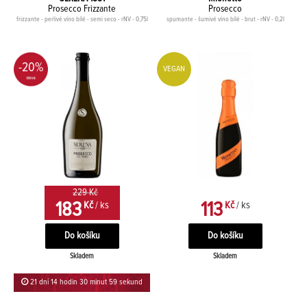
Prosecco Frizzante
Prosecco
frizzante - perlivé víno bílé - semi seco - rNV - 0,75l
spumante - šumivé víno bílé - brut - rNV - 0,2l
-20%
VEGAN
229 Kč
183
113
Kč
/ ks
Kč
/ ks
Skladem
Skladem
21 dní 14 hodin 30 minut 59 sekund