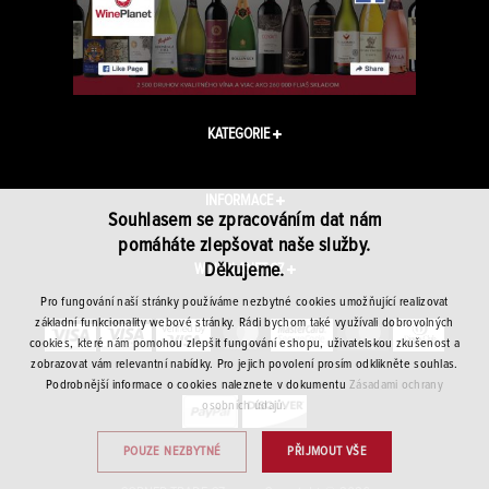
KATEGORIE
INFORMACE
Souhlasem se zpracováním dat nám
pomáháte zlepšovat naše služby.
Děkujeme.
WINEPLANET.CZ
Pro fungování naší stránky používáme nezbytné cookies umožňující realizovat
základní funkcionality webové stránky. Rádi bychom také využívali dobrovolných
cookies, které nám pomohou zlepšit fungování eshopu, uživatelskou zkušenost a
zobrazovat vám relevantní nabídky. Pro jejich povolení prosím odklikněte souhlas.
Podrobnější informace o cookies naleznete v dokumentu
Zásadami ochrany
osobních údajů.
POUZE NEZBYTNÉ
PŘIJMOUT VŠE