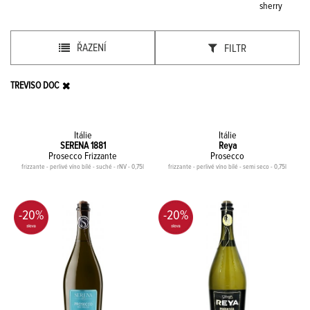
sherry
ŘAZENÍ
FILTR
TREVISO DOC
Itálie
Itálie
SERENA 1881
Reya
Prosecco Frizzante
Prosecco
frizzante - perlivé víno bílé - suché - rNV - 0,75l
frizzante - perlivé víno bílé - semi seco - 0,75l
-20%
-20%