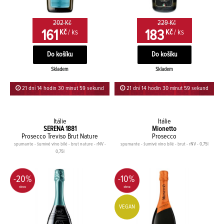
202 Kč
229 Kč
161
183
Kč
/ ks
Kč
/ ks
Skladem
Skladem
21 dní 14 hodin 30 minut 59 sekund
21 dní 14 hodin 30 minut 59 sekund
Itálie
Itálie
SERENA 1881
Mionetto
Prosecco Treviso Brut Nature
Prosecco
spumante - šumivé víno bílé - brut nature - rNV -
spumante - šumivé víno bílé - brut - rNV - 0,75l
0,75l
-20%
-10%
VEGAN