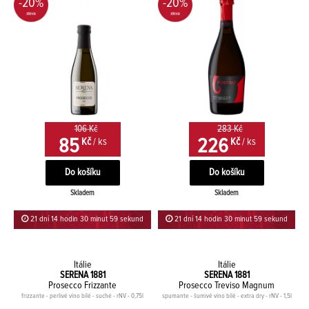
-20%
-20%
106 Kč
283 Kč
85
226
Kč
/ ks
Kč
/ ks
Skladem
Skladem
21 dní 14 hodin 30 minut 59 sekund
21 dní 14 hodin 30 minut 59 sekund
Itálie
Itálie
SERENA 1881
SERENA 1881
Prosecco Frizzante
Prosecco Treviso Magnum
frizzante - perlivé víno bílé - suché - rNV - 0,75l
spumante - šumivé víno bílé - extra dry - rNV - 1,5l