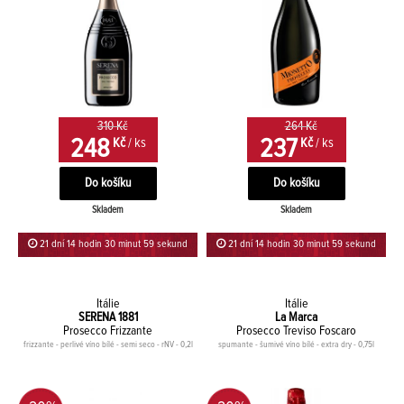
310 Kč
264 Kč
248
237
Kč
/ ks
Kč
/ ks
Skladem
Skladem
21 dní 14 hodin 30 minut 59 sekund
21 dní 14 hodin 30 minut 59 sekund
Itálie
Itálie
SERENA 1881
La Marca
Prosecco Frizzante
Prosecco Treviso Foscaro
frizzante - perlivé víno bílé - semi seco - rNV - 0,2l
spumante - šumivé víno bílé - extra dry - 0,75l