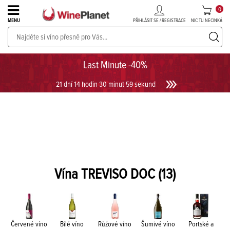
0
PŘIHLÁSIT SE / REGISTRACE
NIC TU NECINKÁ
MENU
PROSECCO v akci až do -30%!
UKÁZAT PROSECCO
Last Minute -40%
21 dní 14 hodin 30 minut 59 sekund
Vína TREVISO DOC
(13)
Červené víno
Bílé víno
Růžové víno
Šumivé víno
Portské a