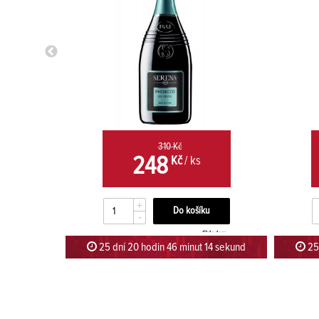
310 Kč
248
Kč
/ ks
+
-
kladem
Skladem
23 sekund
25 dní 20 hodin 46 minut 13 sekund
25 