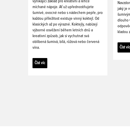
vynikající základ pro kreativní a lehce
Navzdor
míchané nápoje. Ať už upřednostňujete
jaký je 
šumivé, ovocné nebo s nádechem pepře, pro
šumivým
každou příležitost existuje vinný koktejl. Od
dlouho v
klasických až po výrazné. Koktejly, nabízejí
odpovědi
výborné osvěžení během letních dnů a
kladou z
kreativní způsob, jak si vychutnat svá
oblíbená šumivá, bílá, růžová nebo červená
Číst ví
vína.
Číst víc