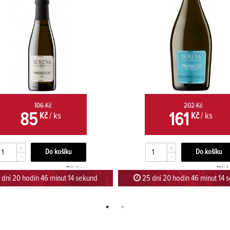
106 Kč
202 Kč
85
161
Kč
/ ks
Kč
/ ks
+
+
-
-
Skladem
Sklad
dní 20 hodin 46 minut 13 sekund
25 dní 20 hodin 46 minut 13 