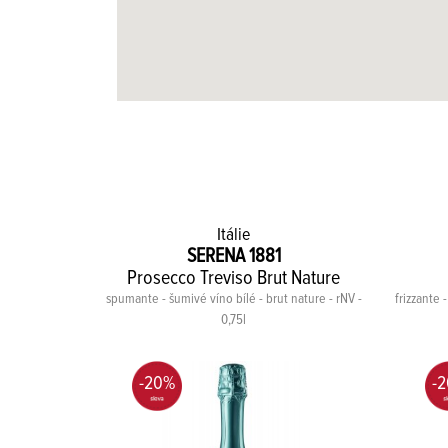
Itálie
SERENA 1881
te
Prosecco Treviso Brut Nature
 seco - rNV -
spumante - šumivé víno bílé - brut nature - rNV -
frizzante 
0,75l
-20%
-