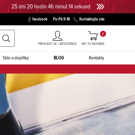
25 dní 20 hodin 46 minut 13 sekund
facebook
Po-Pá 9-18
Kontaktujte nás
0
PŘIHLÁSIT SE / REGISTRACE
NIC TU NECINKÁ
Sklo a doplňky
BLOG
Kontakty