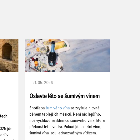
21. 05. 2026
Oslavte léto se šumivým vínem
Spotřeba
šumivého vína
se zvyšuje hlavně
během teplejších měsíců. Není nic lepšího,
etech
než vychlazená sklenice šumivého vína, která
překoná letní vedra. Pokud jde o letní víno,
2025 jde
šumivá vína jsou jednoznačným vítězem.
orií v