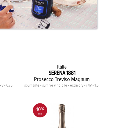
Itálie
SERENA 1881
Prosecco Treviso Magnum
Pro
NV - 0,75l
spumante - šumivé víno bílé - extra dry - rNV - 1,5l
spumante - š
-10%
-23
BIO