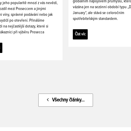
globálním nápojovém průmyslu, která 
y jeho popularitě mnozí z vás nevědí,
vázána jen na sezónní období typu „D
rozdíl mezi Proseccem a jinými
January“, ale stává se celoročním
i víny, správné podávání nebo jak
spotřebitelským standardem.
ydrží po otevření. Přinášíme
 na nejčastější dotazy, které si
ákazníci při výběru Prosecca
Číst víc
c
Všechny články...