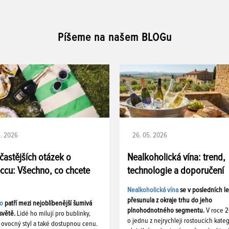
Píšeme na našem BLOGu
6. 2026
26. 05. 2026
jčastějších otázek o
Nealkoholická vína: trend,
ccu: Všechno, co chcete
technologie a doporučení
Nealkoholická vína
se v posledních l
přesunula z okraje trhu do jeho
o
patří mezi nejoblíbenější šumivá
plnohodnotného segmentu.
V roce 
světě.
Lidé ho milují pro bublinky,
o jednu z nejrychleji rostoucích kateg
, ovocný styl a také dostupnou cenu.