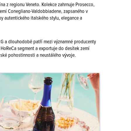
ína z regionu Veneto. Kolekce zahrnuje Prosecco,
r území Conegliano-Valdobbiadene, zapsaného v
 autentického italského stylu, elegance a
DOCG a dlouhodobě patří mezi významné producenty
pro HoReCa segment a exportuje do desítek zemí
alské pohostinnosti a neustálého vývoje.