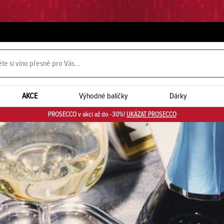
AKCE
Výhodné balíčky
Dárky
PROSECCO v akci až do -30%!
UKÁZAT PROSECCO