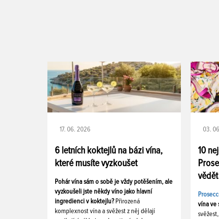
17. 06. 2026
03. 0
6 letních koktejlů na bázi vína,
10 ne
které musíte vyzkoušet
Prose
vědět
Pohár vína sám o sobě je vždy potěšením, ale
vyzkoušeli jste někdy víno jako hlavní
Prosecc
ingredienci v koktejlu?
Přirozená
vína ve 
komplexnost vína a svěžest z něj dělají
svěžest