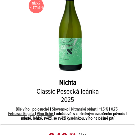
NÍZKÝ
HISTAMIN
Nichta
Classic Pesecká leánka
2025
Bílé víno
|
polosuché
|
Slovensko
|
Nitranská oblast
|
11,5 %
|
0,75 l
Feteasca Regala
|
Víno tiché
| odrůdové, s chráněným označením původu |
mladé, lehké, svěží, se svěží kyselinkou, víno na běžné pití