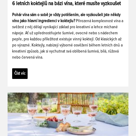
6 letních koktejlů na bázi vína, které musíte vyzkoušet
Pohár vína sám o sobě je vždy potěšením, ale vyzkoušeli jste někdy
víno jako hlavní ingredienci v koktejlu?
Přirozená komplexnost vína a
svěžest z něj dělají vynikající základ pro kreativní a lehce míchané
nápoje. Ať už upřednostňujete šumivé, ovocné nebo s nádechem
pepře, pro každou příležitost existuje vinný koktejl. Od klasických až
po výrazné. Koktejly, nabízejí výborné osvěžení během letních dnů a
kreativní způsob, jak si vychutnat svá oblíbená šumivá, bílá, růžová
nebo červená vína.
Číst víc