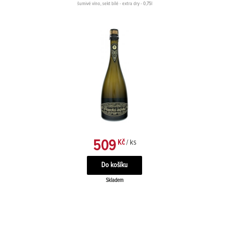
šumivé víno, sekt bílé - extra dry - 0,75l
509
Kč
/ ks
Skladem