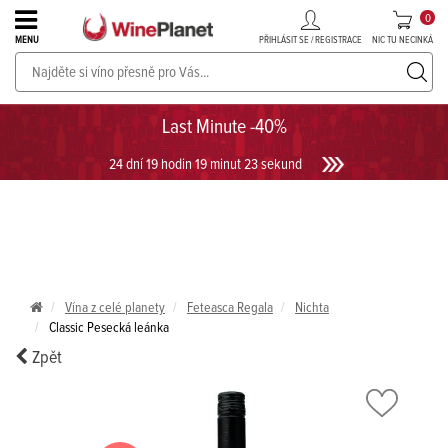
0
PŘIHLÁSIT SE / REGISTRACE
NIC TU NECINKÁ
MENU
PROSECCO v akci až do -30%!
UKÁZAT PROSECCO
Last Minute -40%
24 dní 19 hodin 19 minut 23 sekund
Vína z celé planety
Feteasca Regala
Nichta
Classic Pesecká leánka
Zpět