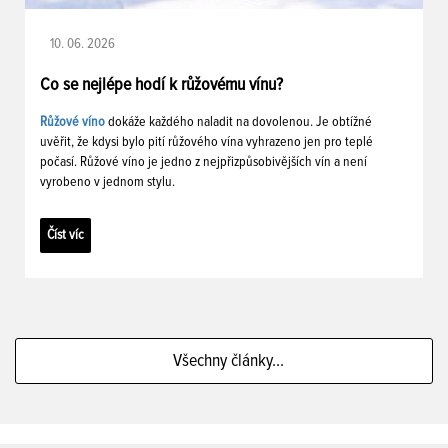
10. 06. 2026
Co se nejlépe hodí k růžovému vínu?
Růžové víno
dokáže každého naladit na dovolenou. Je obtížné
uvěřit, že kdysi bylo pití růžového vína vyhrazeno jen pro teplé
počasí. Růžové víno je jedno z nejpřizpůsobivějších vín a není
vyrobeno v jednom stylu.
Číst víc
Všechny články...