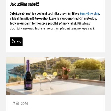
Jak udělat sabráž
Sabráž (sabrage) je speciální technika otevírání láhve
šumivého vína
,
v ideálním případě takového, které je vyrobeno tradiční metodou,
tedy sekundární fermentace probíhá přímo v láhvi.
Při sabráži
dochází k useknutí hrdla láhve ostrým předmětem, nejlépe šavlí.
Číst víc
17. 06. 2026