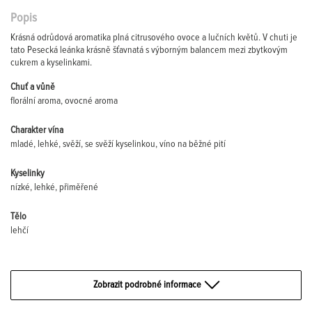
Popis
Krásná odrůdová aromatika plná citrusového ovoce a lučních květů. V chuti je
tato Pesecká leánka krásně šťavnatá s výborným balancem mezi zbytkovým
cukrem a kyselinkami.
Chuť a vůně
florální aroma, ovocné aroma
Charakter vína
mladé, lehké, svěží, se svěží kyselinkou, víno na běžné pití
Kyselinky
nízké, lehké, přiměřené
Tělo
lehčí
Zobrazit podrobné informace