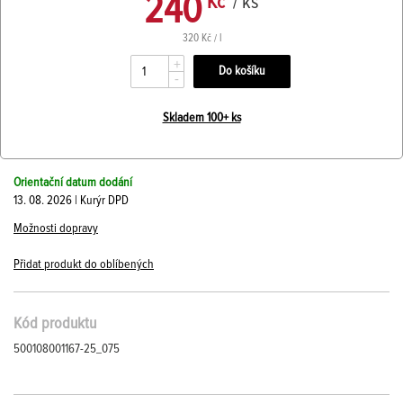
240
Kč
/ ks
320 Kč / l
+
-
Skladem 100+ ks
Orientační datum dodání
13. 08. 2026 | Kurýr DPD
Možnosti dopravy
Přidat produkt do oblíbených
Kód produktu
500108001167-25_075