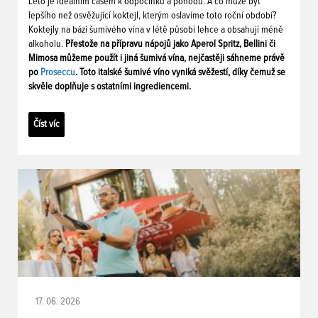
Léto je ideálním časem k odpočinku a pohodu. A co může být
lepšího než osvěžující koktejl, kterým oslavíme toto roční období?
Koktejly na bázi šumivého vína v létě působí lehce a obsahují méně
alkoholu.
Přestože na přípravu nápojů jako Aperol Spritz, Bellini či
Mimosa můžeme použít i jiná šumivá vína, nejčastěji sáhneme právě
po
Proseccu
. Toto italské šumivé víno vyniká svěžestí, díky čemuž se
skvěle doplňuje s ostatními ingrediencemi.
Číst víc
17. 06. 2026