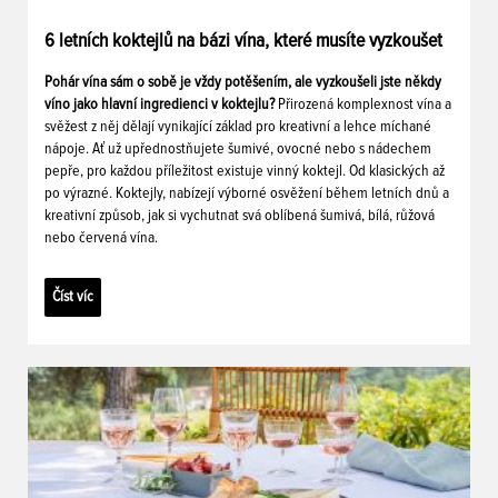
6 letních koktejlů na bázi vína, které musíte vyzkoušet
Pohár vína sám o sobě je vždy potěšením, ale vyzkoušeli jste někdy
víno jako hlavní ingredienci v koktejlu?
Přirozená komplexnost vína a
svěžest z něj dělají vynikající základ pro kreativní a lehce míchané
nápoje. Ať už upřednostňujete šumivé, ovocné nebo s nádechem
pepře, pro každou příležitost existuje vinný koktejl. Od klasických až
po výrazné. Koktejly, nabízejí výborné osvěžení během letních dnů a
kreativní způsob, jak si vychutnat svá oblíbená šumivá, bílá, růžová
nebo červená vína.
Číst víc