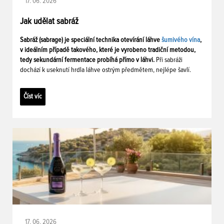
17. 06. 2026
Jak udělat sabráž
Sabráž (sabrage) je speciální technika otevírání láhve
šumivého vína
,
v ideálním případě takového, které je vyrobeno tradiční metodou,
tedy sekundární fermentace probíhá přímo v láhvi.
Při sabráži
dochází k useknutí hrdla láhve ostrým předmětem, nejlépe šavlí.
Číst víc
17. 06. 2026