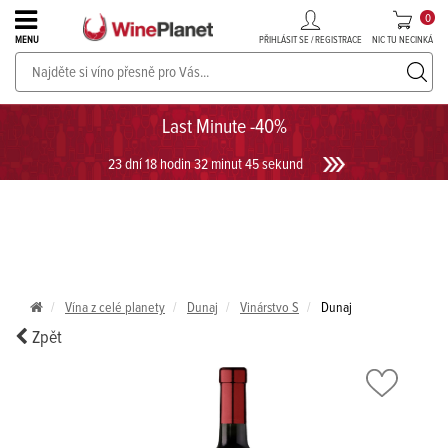
0
PŘIHLÁSIT SE / REGISTRACE
NIC TU NECINKÁ
MENU
PROSECCO v akci až do -30%!
UKÁZAT PROSECCO
Last Minute -40%
23 dní 18 hodin 32 minut 45 sekund
Vína z celé planety
Dunaj
Vinárstvo S
Dunaj
Zpět