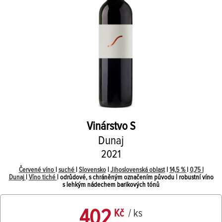
Vinárstvo S
Dunaj
2021
Červené víno
|
suché
|
Slovensko
|
Jihoslovenská oblast
|
14,5 %
|
0,75 l
Dunaj
|
Víno tiché
| odrůdové, s chráněným označením původu | robustní víno
s lehkým nádechem barikových tónů
402
Kč
/ ks