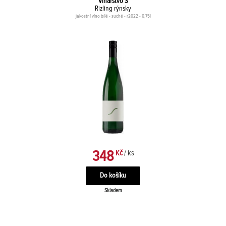
Vinárstvo S
Rizling rýnsky
jakostní víno bílé - suché - r2022 - 0,75l
348
Kč
/ ks
Skladem