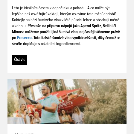
Léto je ideálním časem k odpočinku a pohodu. A co může být
lepšího než osvěžující koktejl, kterým oslavíme toto roční období?
Koktejly na bázi šumivého vína v létě působí lehce a obsahují méně
alkoholu.
Přestože na přípravu nápojů jako Aperol Spritz, Bellini či
Mimosa můžeme použít i jiná šumivá vína, nejčastěji sáhneme právě
po
Proseccu
. Toto italské šumivé víno vyniká svěžestí, díky čemuž se
skvěle doplňuje s ostatními ingrediencemi.
Číst víc