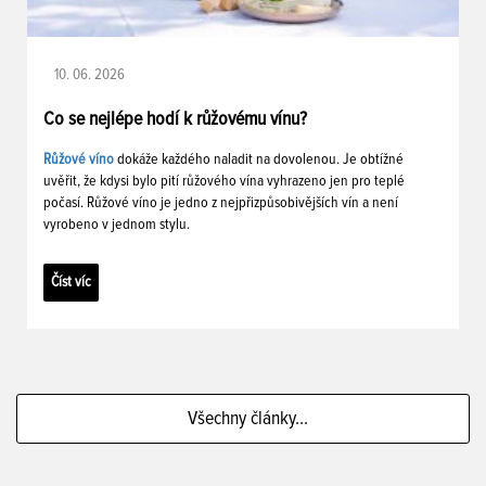
10. 06. 2026
Co se nejlépe hodí k růžovému vínu?
Růžové víno
dokáže každého naladit na dovolenou. Je obtížné
uvěřit, že kdysi bylo pití růžového vína vyhrazeno jen pro teplé
počasí. Růžové víno je jedno z nejpřizpůsobivějších vín a není
vyrobeno v jednom stylu.
Číst víc
Všechny články...