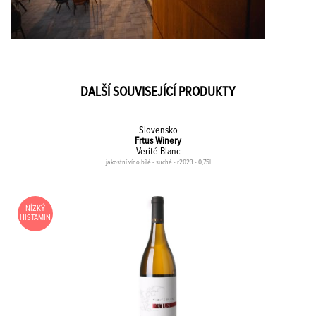
DALŠÍ SOUVISEJÍCÍ PRODUKTY
Slovensko
Frtus Winery
Verité Blanc
jakostní víno bílé - suché - r2023 - 0,75l
NÍZKÝ
HISTAMIN