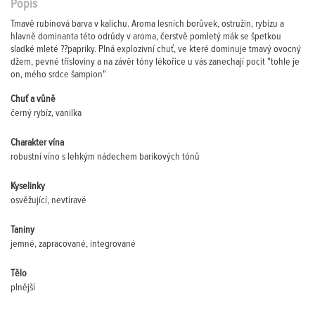
Popis
Tmavě rubínová barva v kalichu. Aroma lesních borůvek, ostružin, rybízu a
hlavně dominanta této odrůdy v aroma, čerstvě pomletý mák se špetkou
sladké mleté ??papriky. Plná explozivní chuť, ve které dominuje tmavý ovocný
džem, pevné třísloviny a na závěr tóny lékořice u vás zanechají pocit "tohle je
on, mého srdce šampion"
Chuť a vůně
černý rybíz, vanilka
Charakter vína
robustní víno s lehkým nádechem barikových tónů
Kyselinky
osvěžující, nevtíravé
Taniny
jemné, zapracované, integrované
Tělo
plnější