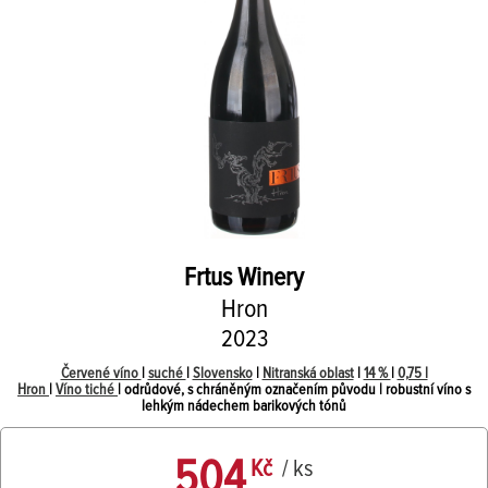
Frtus Winery
Hron
2023
Červené víno
|
suché
|
Slovensko
|
Nitranská oblast
|
14 %
|
0,75 l
Hron
|
Víno tiché
| odrůdové, s chráněným označením původu | robustní víno s
lehkým nádechem barikových tónů
504
Kč
/ ks