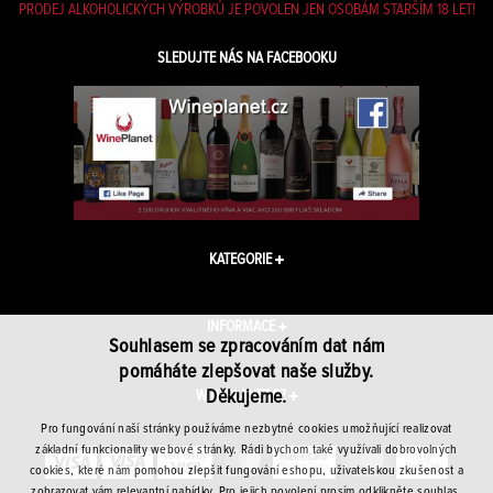
PRODEJ ALKOHOLICKÝCH VÝROBKŮ JE POVOLEN JEN OSOBÁM STARŠÍM 18 LET!
SLEDUJTE NÁS NA FACEBOOKU
KATEGORIE
INFORMACE
Souhlasem se zpracováním dat nám
pomáháte zlepšovat naše služby.
Děkujeme.
WINEPLANET.CZ
Pro fungování naší stránky používáme nezbytné cookies umožňující realizovat
základní funkcionality webové stránky. Rádi bychom také využívali dobrovolných
cookies, které nám pomohou zlepšit fungování eshopu, uživatelskou zkušenost a
zobrazovat vám relevantní nabídky. Pro jejich povolení prosím odklikněte souhlas.