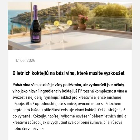
17. 06. 2026
6 letních koktejlů na bázi vína, které musíte vyzkoušet
Pohár vína sám o sobě je vždy potěšením, ale vyzkoušeli jste někdy
víno jako hlavní ingredienci v koktejlu?
Přirozená komplexnost vína a
svěžest z něj dělají vynikající základ pro kreativní a lehce míchané
nápoje. Ať už upřednostňujete šumivé, ovocné nebo s nádechem
pepře, pro každou příležitost existuje vinný koktejl. Od klasických až
po výrazné. Koktejly, nabízejí výborné osvěžení během letních dnů a
kreativní způsob, jak si vychutnat svá oblíbená šumivá, bílá, růžová
nebo červená vína.