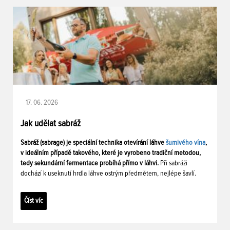
17. 06. 2026
Jak udělat sabráž
Sabráž (sabrage) je speciální technika otevírání láhve
šumivého vína
,
v ideálním případě takového, které je vyrobeno tradiční metodou,
tedy sekundární fermentace probíhá přímo v láhvi.
Při sabráži
dochází k useknutí hrdla láhve ostrým předmětem, nejlépe šavlí.
Číst víc