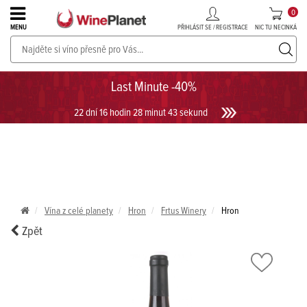
0
PŘIHLÁSIT SE / REGISTRACE
NIC TU NECINKÁ
MENU
PROSECCO v akci až do -30%!
UKÁZAT PROSECCO
Last Minute -40%
22 dní 16 hodin 28 minut 42 sekund
Vína z celé planety
Hron
Frtus Winery
Hron
Zpět