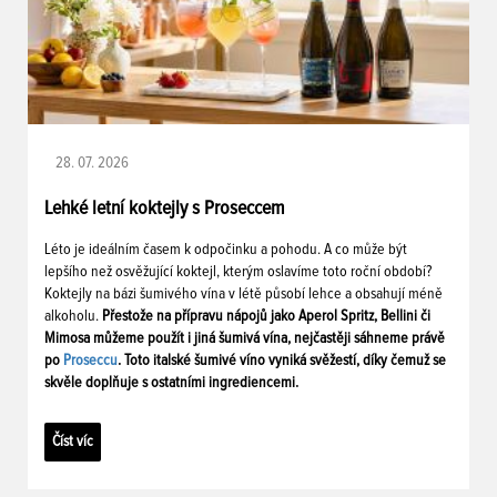
28. 07. 2026
Lehké letní koktejly s Proseccem
Léto je ideálním časem k odpočinku a pohodu. A co může být
lepšího než osvěžující koktejl, kterým oslavíme toto roční období?
Koktejly na bázi šumivého vína v létě působí lehce a obsahují méně
alkoholu.
Přestože na přípravu nápojů jako Aperol Spritz, Bellini či
Mimosa můžeme použít i jiná šumivá vína, nejčastěji sáhneme právě
po
Proseccu
. Toto italské šumivé víno vyniká svěžestí, díky čemuž se
skvěle doplňuje s ostatními ingrediencemi.
Číst víc