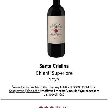
Santa Cristina
Chianti Superiore
2023
Červené víno
|
suché
|
Itálie
|
Tuscany
|
CHIANTI DOCG
|
13 %
|
0,75 l
Sangiovese
|
Víno tiché
| značkové | robustní víno s lehkým nádechem
barikových tónů