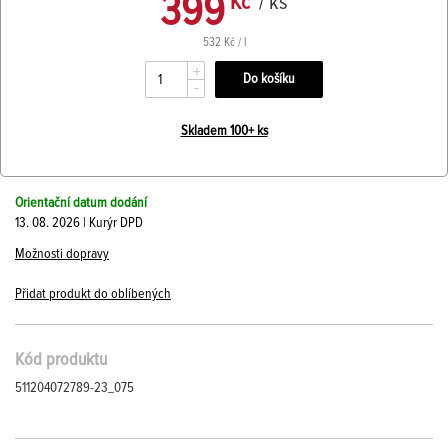
399
Kč
/ ks
532 Kč / l
+
-
Skladem 100+ ks
Orientační datum dodání
13. 08. 2026 | Kurýr DPD
Možnosti dopravy
Přidat produkt do oblíbených
Kód produktu
511204072789-23_075