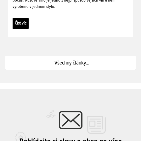
počasí. Růžové víno je jedno z nejpřizpůsobivějších vín a není
vyrobeno v jednom stylu.
Číst víc
Všechny články...