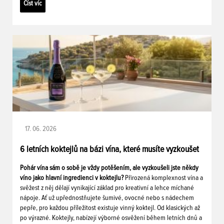
Číst víc
17. 06. 2026
6 letních koktejlů na bázi vína, které musíte vyzkoušet
Pohár vína sám o sobě je vždy potěšením, ale vyzkoušeli jste někdy
víno jako hlavní ingredienci v koktejlu?
Přirozená komplexnost vína a
svěžest z něj dělají vynikající základ pro kreativní a lehce míchané
nápoje. Ať už upřednostňujete šumivé, ovocné nebo s nádechem
pepře, pro každou příležitost existuje vinný koktejl. Od klasických až
po výrazné. Koktejly, nabízejí výborné osvěžení během letních dnů a