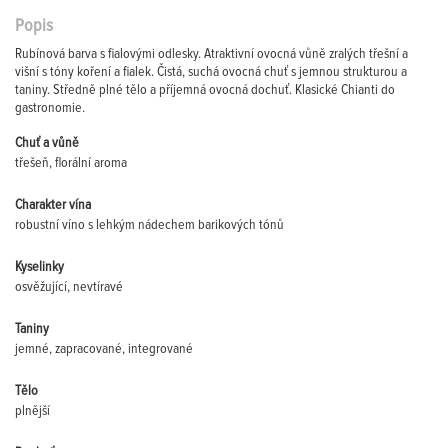
Popis
Rubínová barva s fialovými odlesky. Atraktivní ovocná vůně zralých třešní a
višní s tóny koření a fialek. Čistá, suchá ovocná chuť s jemnou strukturou a
taniny. Středně plné tělo a příjemná ovocná dochuť. Klasické Chianti do
gastronomie.
Chuť a vůně
třešeň, florální aroma
Charakter vína
robustní víno s lehkým nádechem barikových tónů
Kyselinky
osvěžující, nevtíravé
Taniny
jemné, zapracované, integrované
Tělo
plnější