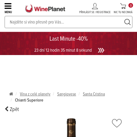
0
PŘIHLÁSIT SE / REGISTRACE
NIC TU NECINKÁ
MENU
PROSECCO v akci až do -30%!
UKÁZAT PROSECCO
Last Minute -40%
23 dní 12 hodin 35 minut 7 sekund
Vína z celé planety
Sangiovese
Santa Cristina
Chianti Superiore
Zpět