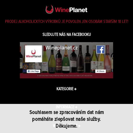
PRODEJ ALKOHOLICKÝCH VÝROBKŮ JE POVOLEN JEN OSOBÁM STARŠÍM 18 LET!
SLEDUJTE NÁS NA FACEBOOKU
KATEGORIE
INFORMACE
Souhlasem se zpracováním dat nám
pomáháte zlepšovat naše služby.
Děkujeme.
WINEPLANET.CZ