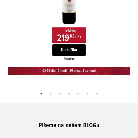
312 Kč
219
Kč
/ ks
Skladem
23 dní 12 hodin 35 minut 7 sekund
Píšeme na našem BLOGu