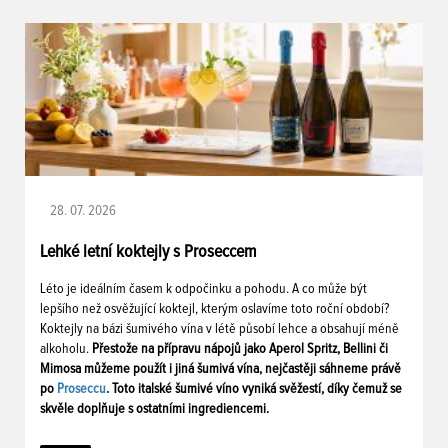
28. 07. 2026
Lehké letní koktejly s Proseccem
Léto je ideálním časem k odpočinku a pohodu. A co může být
lepšího než osvěžující koktejl, kterým oslavíme toto roční období?
Koktejly na bázi šumivého vína v létě působí lehce a obsahují méně
alkoholu.
Přestože na přípravu nápojů jako Aperol Spritz, Bellini či
Mimosa můžeme použít i jiná šumivá vína, nejčastěji sáhneme právě
po
Proseccu
. Toto italské šumivé víno vyniká svěžestí, díky čemuž se
skvěle doplňuje s ostatními ingrediencemi.