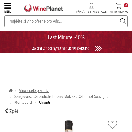
0
PŘIHLÁSIT SE / REGISTRACE
NIC TU NECINKÁ
MENU
PROSECCO v akci až do -30%!
UKÁZAT PROSECCO
Last Minute -40%
25 dní 2 hodiny 13 minut 40 sekund
Vína z celé planety
Sangiovese,Canaiolo,Trebbiano,Malvázie,Cabernet Sauvignon
Monteverdi
Chianti
Zpět