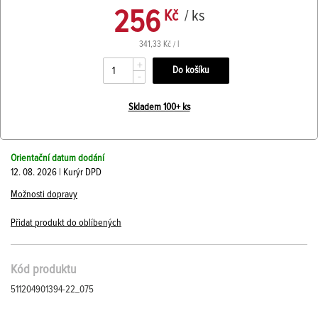
256
Kč
/ ks
341,33 Kč / l
+
-
Skladem 100+ ks
Orientační datum dodání
12. 08. 2026 | Kurýr DPD
Možnosti dopravy
Přidat produkt do oblíbených
Kód produktu
511204901394-22_075