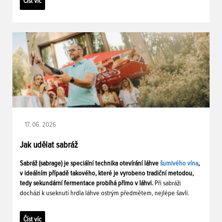
Číst víc
17. 06. 2026
Jak udělat sabráž
Sabráž (sabrage) je speciální technika otevírání láhve
šumivého vína
,
v ideálním případě takového, které je vyrobeno tradiční metodou,
tedy sekundární fermentace probíhá přímo v láhvi.
Při sabráži
dochází k useknutí hrdla láhve ostrým předmětem, nejlépe šavlí.
Číst víc