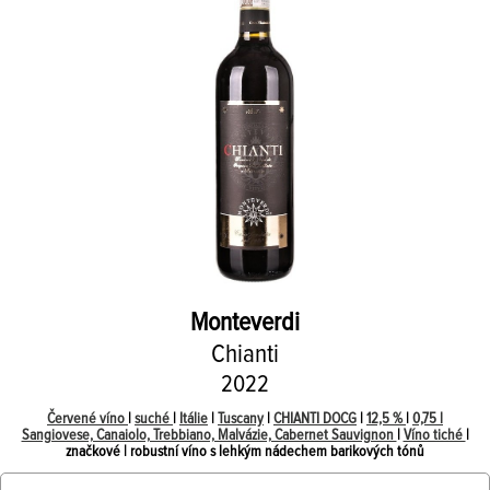
Monteverdi
Chianti
2022
Červené víno
|
suché
|
Itálie
|
Tuscany
|
CHIANTI DOCG
|
12,5 %
|
0,75 l
Sangiovese, Canaiolo, Trebbiano, Malvázie, Cabernet Sauvignon
|
Víno tiché
|
značkové | robustní víno s lehkým nádechem barikových tónů