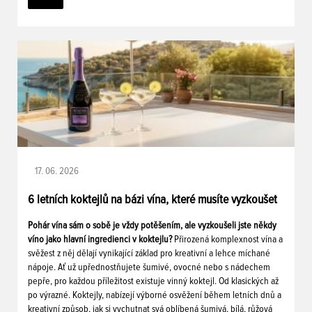
17. 06. 2026
6 letních koktejlů na bázi vína, které musíte vyzkoušet
Pohár vína sám o sobě je vždy potěšením, ale vyzkoušeli jste někdy
víno jako hlavní ingredienci v koktejlu?
Přirozená komplexnost vína a
svěžest z něj dělají vynikající základ pro kreativní a lehce míchané
nápoje. Ať už upřednostňujete šumivé, ovocné nebo s nádechem
pepře, pro každou příležitost existuje vinný koktejl. Od klasických až
po výrazné. Koktejly, nabízejí výborné osvěžení během letních dnů a
kreativní způsob, jak si vychutnat svá oblíbená šumivá, bílá, růžová