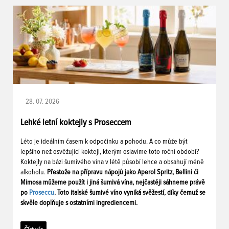
28. 07. 2026
Lehké letní koktejly s Proseccem
Léto je ideálním časem k odpočinku a pohodu. A co může být
lepšího než osvěžující koktejl, kterým oslavíme toto roční období?
Koktejly na bázi šumivého vína v létě působí lehce a obsahují méně
alkoholu.
Přestože na přípravu nápojů jako Aperol Spritz, Bellini či
Mimosa můžeme použít i jiná šumivá vína, nejčastěji sáhneme právě
po
Proseccu
. Toto italské šumivé víno vyniká svěžestí, díky čemuž se
skvěle doplňuje s ostatními ingrediencemi.