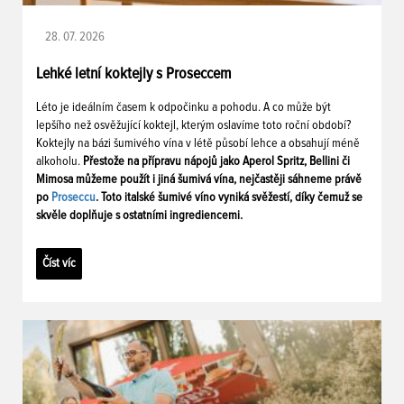
28. 07. 2026
Lehké letní koktejly s Proseccem
Léto je ideálním časem k odpočinku a pohodu. A co může být
lepšího než osvěžující koktejl, kterým oslavíme toto roční období?
Koktejly na bázi šumivého vína v létě působí lehce a obsahují méně
alkoholu.
Přestože na přípravu nápojů jako Aperol Spritz, Bellini či
Mimosa můžeme použít i jiná šumivá vína, nejčastěji sáhneme právě
po
Proseccu
. Toto italské šumivé víno vyniká svěžestí, díky čemuž se
skvěle doplňuje s ostatními ingrediencemi.
Číst víc