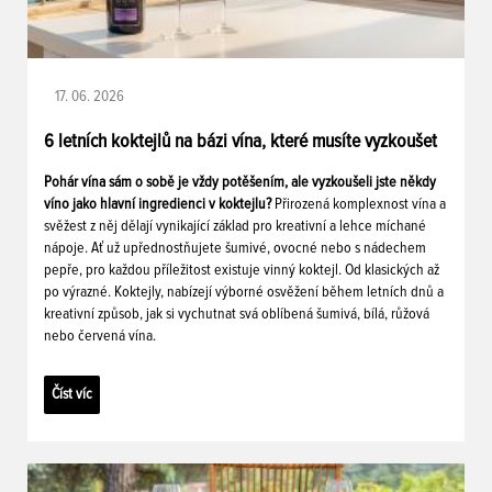
17. 06. 2026
6 letních koktejlů na bázi vína, které musíte vyzkoušet
Pohár vína sám o sobě je vždy potěšením, ale vyzkoušeli jste někdy
víno jako hlavní ingredienci v koktejlu?
Přirozená komplexnost vína a
svěžest z něj dělají vynikající základ pro kreativní a lehce míchané
nápoje. Ať už upřednostňujete šumivé, ovocné nebo s nádechem
pepře, pro každou příležitost existuje vinný koktejl. Od klasických až
po výrazné. Koktejly, nabízejí výborné osvěžení během letních dnů a
kreativní způsob, jak si vychutnat svá oblíbená šumivá, bílá, růžová
nebo červená vína.
Číst víc