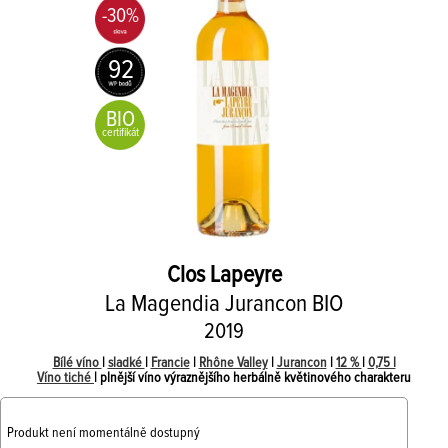
-30%
92
BIO
certifikát
Clos Lapeyre
La Magendia Jurancon BIO
2019
Bílé víno
|
sladké
|
Francie
|
Rhône Valley
|
Jurancon
|
12 %
|
0,75 l
Víno tiché
| plnější víno výraznějšího herbálně květinového charakteru
Produkt není momentálně dostupný