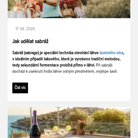
17. 06. 2026
Jak udělat sabráž
Sabráž (sabrage) je speciální technika otevírání láhve
šumivého vína
,
v ideálním případě takového, které je vyrobeno tradiční metodou,
tedy sekundární fermentace probíhá přímo v láhvi.
Při sabráži
dochází k useknutí hrdla láhve ostrým předmětem, nejlépe šavlí.
Číst víc