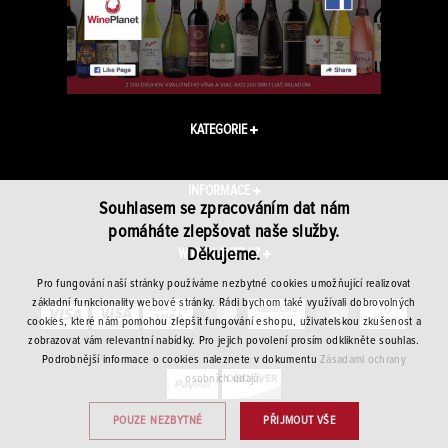
KATEGORIE
INFORMACE
Souhlasem se zpracováním dat nám
pomáháte zlepšovat naše služby.
Děkujeme.
WINEPLANET.CZ
Pro fungování naší stránky používáme nezbytné cookies umožňující realizovat
základní funkcionality webové stránky. Rádi bychom také využívali dobrovolných
cookies, které nám pomohou zlepšit fungování eshopu, uživatelskou zkušenost a
zobrazovat vám relevantní nabídky. Pro jejich povolení prosím odklikněte souhlas.
Podrobnější informace o cookies naleznete v dokumentu
Zásadami ochrany
osobních údajů.
POUZE NEZBYTNÉ
PŘIJMOUT VŠE