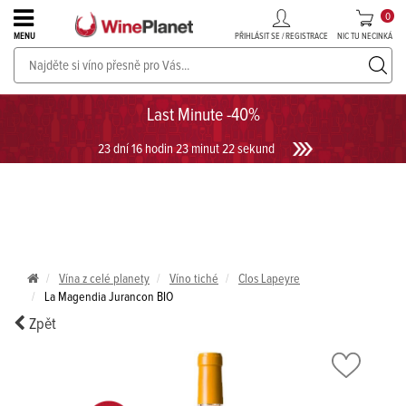
0
PŘIHLÁSIT SE / REGISTRACE
NIC TU NECINKÁ
MENU
PROSECCO v akci až do -30%!
UKÁZAT PROSECCO
Last Minute -40%
23 dní 16 hodin 23 minut 22 sekund
Vína z celé planety
Víno tiché
Clos Lapeyre
La Magendia Jurancon BIO
Zpět