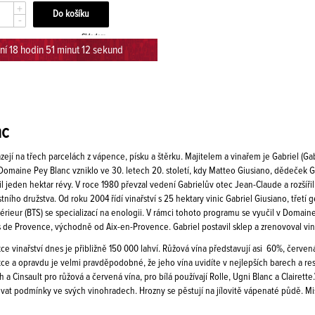
+
-
Skladem
ní 18 hodin 51 minut 12 sekund
nc
zejí na třech parcelách z vápence, písku a štěrku. Majitelem a vinařem je Gabriel (G
 Domaine Pey Blanc vzniklo ve 30. letech 20. století, kdy Matteo Giusiano, dědeček Ga
il jeden hektar révy. V roce 1980 převzal vedení Gabrielův otec Jean-Claude a rozšířil 
tního družstva. Od roku 2004 řídí vinařství s 25 hektary vinic Gabriel Giusiano, třetí g
rieur (BTS) se specializací na enologii. V rámci tohoto programu se vyučil v Domaine
s de Provence, východně od Aix-en-Provence. Gabriel postavil sklep a zrenovoval vini
e vinařství dnes je přibližně 150 000 lahví. Růžová vína představují asi 60%, červená
ce a opravdu je velmi pravděpodobné, že jeho vína uvidíte v nejlepších barech a re
 a Cinsault pro růžová a červená vína, pro bílá používají Rolle, Ugni Blanc a Clairette
ovat podmínky ve svých vinohradech. Hrozny se pěstují na jílovitě vápenaté půdě. Mis