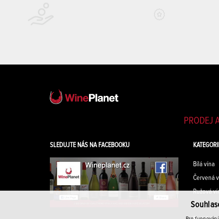
PRODEJ A
SLEDUJTE NÁS NA FACEBOOKU
KATEGORI
Bílá vína
Červená v
Ružová ví
Souhlas
Šumivá ví