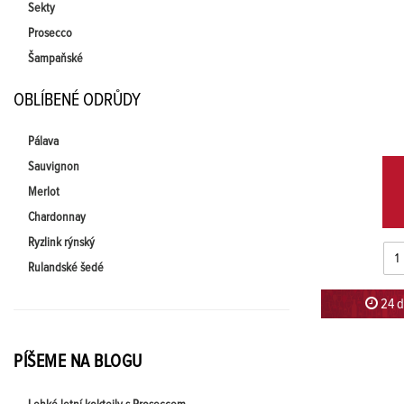
Sekty
Prosecco
Šampaňské
OBLÍBENÉ ODRŮDY
Pálava
Sauvignon
Merlot
Chardonnay
Ryzlink rýnský
Rulandské šedé
24 d
PÍŠEME NA BLOGU