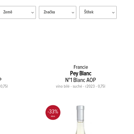
Země
Značka
Štítek
Francie
Pey Blanc
P
N°1 Blanc AOP
 0,75l
víno bílé - suché - r2023 - 0,75l
-33%