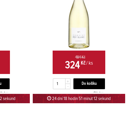
484 Kč
324
Kč
/ ks
+
-
kladem
Skladem
12 sekund
24 dní 18 hodin 51 minut 12 sekund