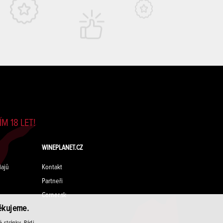
M 18 LET!
WINEPLANET.CZ
ajů
Kontakt
Partneři
Corner.sk
ěkujeme.