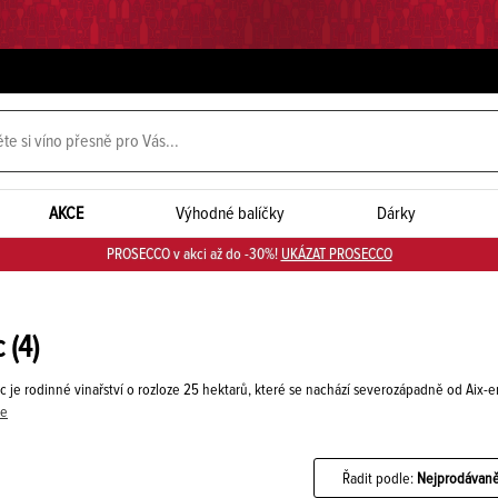
AKCE
Výhodné balíčky
Dárky
PROSECCO v akci až do -30%!
UKÁZAT PROSECCO
c
(4)
 je rodinné vinařství o rozloze 25 hektarů, které se nachází severozápadně od Aix-
ce
Řadit podle:
Nejprodávaně