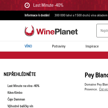
Last Minute -40%
Informace k dodání
300 000 lahví a 1 500 druhů vína skladem
VÍNO
Potraviny
Inspirace
NEPŘEHLÉDNĚTE
Pey Blan
Domaine Pey Blanc
Last Minute na vína -40%
Provence.
Číst ví
Káva Kimbo
Čaje Damman
Výhodné balíčky vín