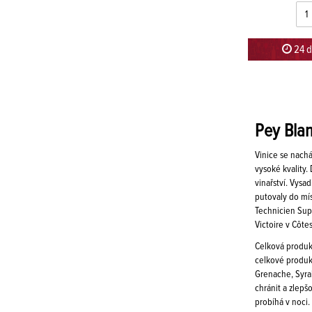
24 d
Pey Bla
Vinice se nachá
vysoké kvality.
vinařství. Vysad
putovaly do mís
Technicien Supé
Victoire v Côte
Celková produkc
celkové produk
Grenache, Syrah
chránit a zlepš
probíhá v noci.