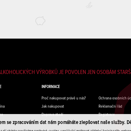
LKOHOLICKÝCH VÝROBKŮ JE POVOLEN JEN OSOBÁM STARŠÍ
E
INFORMACE
Proč nakupovat právě u nás?
Ochrana osobních úd
ína
Jak nakupovat
Reklamační řád
na
Doprava zboží
Registrace
em se zpracováním dat nám pomáháte zlepšovat naše služby. D
na
Možnosti platby
Hodnocení vín