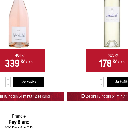
484 Kč
283 Kč
339
178
Kč
/ ks
Kč
/ ks
+
+
-
-
Skladem
S
ní 18 hodin 51 minut 12 sekund
24 dní 18 hodin 51 minut 
Francie
Pey Blanc