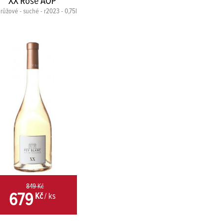
XX Rosé AOP
 růžové - suché - r2023 - 0,75l
849 Kč
679
Kč
/ ks