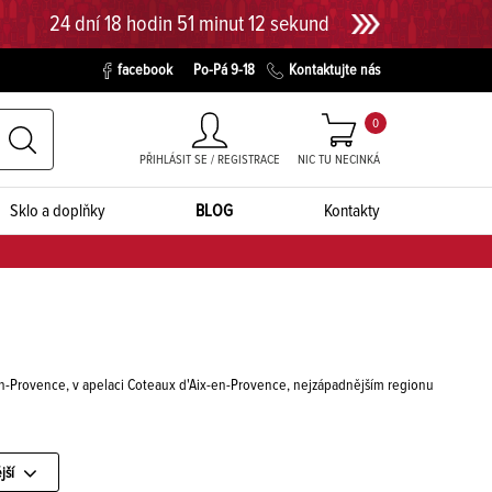
24 dní 18 hodin 51 minut 12 sekund
facebook
Po-Pá 9-18
Kontaktujte nás
0
PŘIHLÁSIT SE / REGISTRACE
NIC TU NECINKÁ
Sklo a doplňky
BLOG
Kontakty
en-Provence, v apelaci Coteaux d'Aix-en-Provence, nejzápadnějším regionu
jší