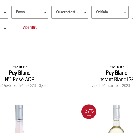
Barva
Cukernatost
Odrůda
Více filtrů
Francie
Francie
Pey Blanc
Pey Blanc
N°1 Rosé AOP
Instant Blanc IG
 růžové - suché - r2023 - 0,75l
víno bílé - suché - r2023 -
-37%