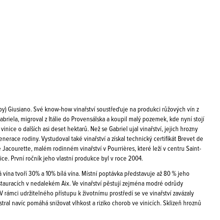
aby) Giusiano. Své know-how vinařství soustřeďuje na produkci růžových vín z
briela, migroval z Itálie do Provensálska a koupil malý pozemek, kde nyní stojí
vinice o dalších asi deset hektarů. Než se Gabriel ujal vinařství, jejich hrozny
enerace rodiny. Vystudoval také vinařství a získal technický certifikát Brevet de
 Jacourette, malém rodinném vinařství v Pourrières, které leží v centru Saint-
ce. První ročník jeho vlastní produkce byl v roce 2004.
 vína tvoří 30% a 10% bílá vína. Místní poptávka představuje až 80 % jeho
stauracích v nedalekém Aix. Ve vinařství pěstují zejména modré odrůdy
.V rámci udržitelného přístupu k životnímu prostředí se ve vinařství zavázaly
tral navíc pomáhá snižovat vlhkost a riziko chorob ve vinicích. Sklizeň hroznů