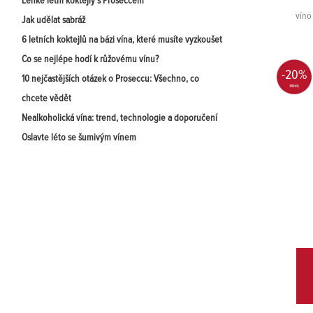
Lehké letní koktejly s Proseccem
víno
Jak udělat sabráž
6 letních koktejlů na bázi vína, které musíte vyzkoušet
Co se nejlépe hodí k růžovému vínu?
-20%
10 nejčastějších otázek o Proseccu: Všechno, co
chcete vědět
Nealkoholická vína: trend, technologie a doporučení
Oslavte léto se šumivým vínem