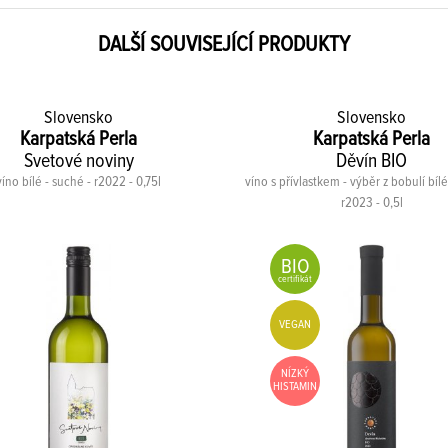
DALŠÍ SOUVISEJÍCÍ PRODUKTY
Slovensko
Slovensko
Karpatská Perla
Karpatská Perla
Svetové noviny
Děvín BIO
víno bílé - suché - r2022 - 0,75l
víno s přívlastkem - výběr z bobulí bílé
r2023 - 0,5l
BIO
certifikát
VEGAN
NÍZKÝ
HISTAMIN