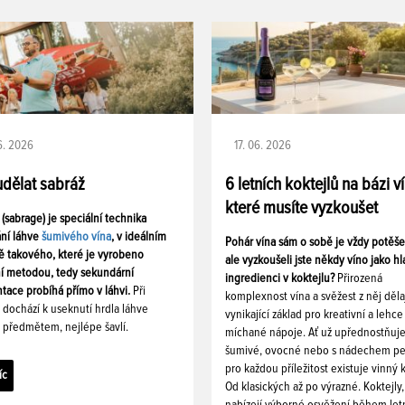
06. 2026
17. 06. 2026
udělat sabráž
6 letních koktejlů na bázi v
které musíte vyzkoušet
 (sabrage) je speciální technika
ání láhve
šumivého vína
, v ideálním
Pohár vína sám o sobě je vždy potěš
ě takového, které je vyrobeno
ale vyzkoušeli jste někdy víno jako hl
ní metodou, tedy sekundární
ingredienci v koktejlu?
Přirozená
tace probíhá přímo v láhvi.
Při
komplexnost vína a svěžest z něj děla
i dochází k useknutí hrdla láhve
vynikající základ pro kreativní a lehce
 předmětem, nejlépe šavlí.
míchané nápoje. Ať už upřednostňuj
šumivé, ovocné nebo s nádechem pe
pro každou příležitost existuje vinný k
íc
Od klasických až po výrazné. Koktejly,
nabízejí výborné osvěžení během let