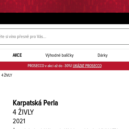
AKCE
Výhodné balíčky
Dárky
PROSECCO v akci až do -30%!
UKÁZAT PROSECCO
4 ŽIVLY
Karpatská Perla
4 ŽIVLY
2021