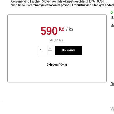
Červené víno
|
suché
|
Slovensko
|
Malokarpatská oblast
|
13 %
|
0,75 l
Víno tiché
| s chráneným označením pôvodu | robustní víno s lehkým náde
Or
13
Mo
590
Kč
/ ks
786,67 Kč / l
+
-
Skladem 10+ ks
Př
V