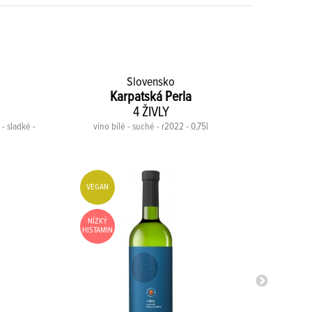
Slovensko
Karpatská Perla
4 ŽIVLY
 - sladké -
víno bílé - suché - r2022 - 0,75l
víno
VEGAN
VEGA
NÍZKÝ
NÍZKÝ
HISTAMIN
HISTAM