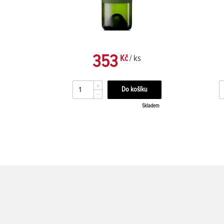
353
Kč
/ ks
+
-
kladem
Skladem