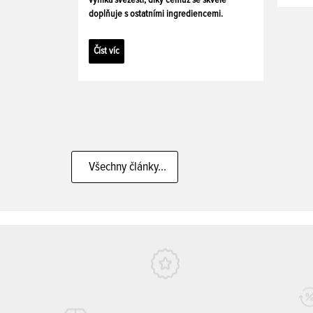
doplňuje s ostatními ingrediencemi.
Číst víc
Všechny články...