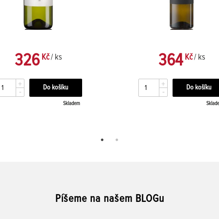
326
364
Kč
/ ks
Kč
/ ks
+
+
-
-
Skladem
Sklad
Píšeme na našem BLOGu