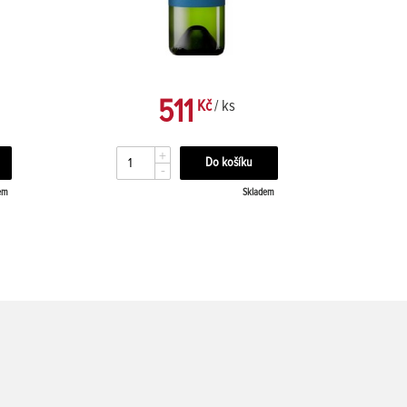
511
Kč
/ ks
+
-
em
Skladem