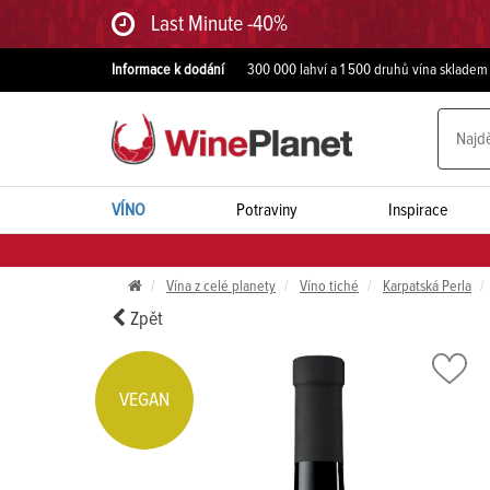
Last Minute -40%
Informace k dodání
300 000 lahví a 1 500 druhů vína skladem
VÍNO
Potraviny
Inspirace
Vína z celé planety
Víno tiché
Karpatská Perla
Zpět
VEGAN