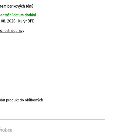
chem barikových tónů
ientační datum dodání
. 08. 2026 | Kurýr DPD
žnosti dopravy
idat produkt do oblíbených
ýrobce