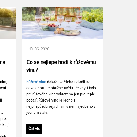
10. 06. 2026
ína,
Co se nejlépe hodí k růžovému
vínu?
ením,
Růžové víno
dokáže každého naladit na
avní
dovolenou. Je obtížné uvěřit, že kdysi bylo
pití růžového vína vyhrazeno jen pro teplé
jí
počasí. Růžové víno je jedno z
nejpřizpůsobivějších vín a není vyrobeno v
ete
jednom stylu.
pře,
oktejl.
Číst víc
ních