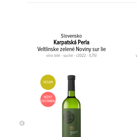
Slovensko
Karpatská Perla
le BIO
Veltlínske zelené Noviny sur lie
0,75l
víno bílé - suché - r2022 - 0,75l
VEGAN
NÍZKÝ
HISTAMIN