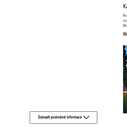
K
Ro
ma
Ma
Ví
Zobrazit podrobné informace