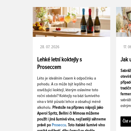
28. 07. 2026
17. 
Lehké letní koktejly s
Jak 
Proseccem
Sabráž
otevír
Léto je ideálním časem k odpočinku a
případ
pohodu. A co může být lepšího než
tradič
osvěžující koktejl, kterým oslavíme toto
fermen
roční období? Koktejly na bázi šumivého
sabráž
vína v létě působí lehce a obsahují méně
ostrým
alkoholu.
Přestože na přípravu nápojů jako
Aperol Spritz, Bellini či Mimosa můžeme
použít i jiná šumivá vína, nejčastěji sáhneme
Číst v
právě po
Proseccu
. Toto italské šumivé víno
vyniká svěžestí, díky čemuž se skvěle