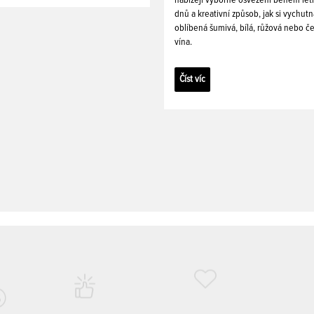
dnů a kreativní způsob, jak si vychutn
oblíbená šumivá, bílá, růžová nebo č
vína.
Číst víc