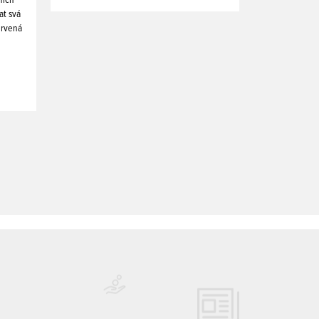
at svá
ervená