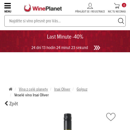
0
PŘIHLÁSIT SE / REGISTRACE
NIC TU NECINKÁ
MENU
PROSECCO v akci až do -30%!
UKÁZAT PROSECCO
Last Minute -40%
24 dní 13 hodin 24 minut 23 sekund
Vína z celé planety
Irsai Oliver
Golguz
Veselé víno Irsai Oliver
Zpět