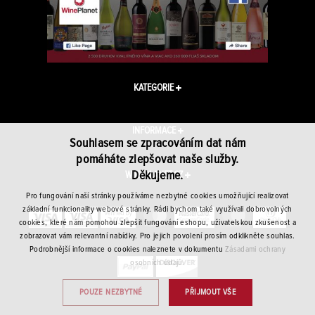
KATEGORIE
INFORMACE
Souhlasem se zpracováním dat nám
pomáháte zlepšovat naše služby.
Děkujeme.
WINEPLANET.CZ
Pro fungování naší stránky používáme nezbytné cookies umožňující realizovat
základní funkcionality webové stránky. Rádi bychom také využívali dobrovolných
cookies, které nám pomohou zlepšit fungování eshopu, uživatelskou zkušenost a
zobrazovat vám relevantní nabídky. Pro jejich povolení prosím odklikněte souhlas.
Podrobnější informace o cookies naleznete v dokumentu
Zásadami ochrany
osobních údajů.
POUZE NEZBYTNÉ
PŘIJMOUT VŠE