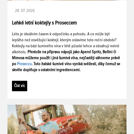
28. 07. 2026
Lehké letní koktejly s Proseccem
Léto je ideálním časem k odpočinku a pohodu. A co může být
lepšího než osvěžující koktejl, kterým oslavíme toto roční období?
Koktejly na bázi šumivého vína v létě působí lehce a obsahují méně
alkoholu.
Přestože na přípravu nápojů jako Aperol Spritz, Bellini či
Mimosa můžeme použít i jiná šumivá vína, nejčastěji sáhneme právě
po
Proseccu
. Toto italské šumivé víno vyniká svěžestí, díky čemuž se
skvěle doplňuje s ostatními ingrediencemi.
Číst víc