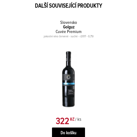
DALŠÍ SOUVISEJÍCÍ PRODUKTY
Slovensko
Golguz
Cuvée Premium
jakostní víno červené - suché - r2017 - 0,75l
322
Kč
/ ks