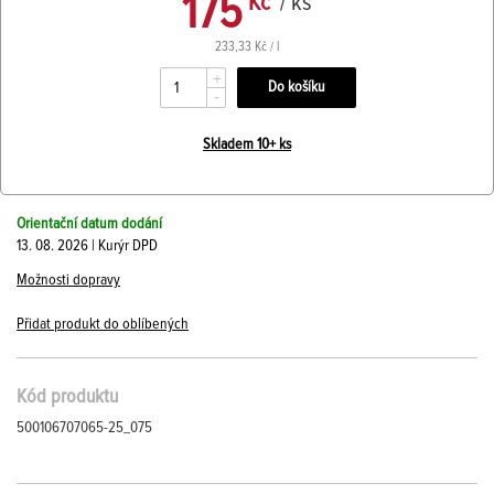
175
Kč
/ ks
233,33 Kč / l
+
-
Skladem 10+ ks
Orientační datum dodání
13. 08. 2026 | Kurýr DPD
Možnosti dopravy
Přidat produkt do oblíbených
Kód produktu
500106707065-25_075