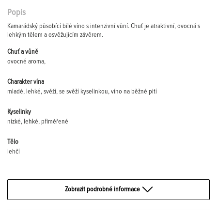
Popis
Kamarádský působící bílé víno s intenzivní vůní. Chuť je atraktivní, ovocná s
lehkým tělem a osvěžujícím závěrem.
Chuť a vůně
ovocné aroma,
Charakter vína
mladé, lehké, svěží, se svěží kyselinkou, víno na běžné pití
Kyselinky
nízké, lehké, přiměřené
Tělo
lehčí
Zobrazit podrobné informace