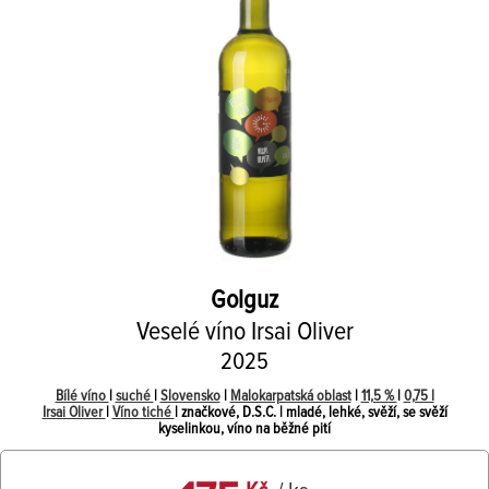
Golguz
Veselé víno Irsai Oliver
2025
Bílé víno
|
suché
|
Slovensko
|
Malokarpatská oblast
|
11,5 %
|
0,75 l
Irsai Oliver
|
Víno tiché
| značkové, D.S.C. | mladé, lehké, svěží, se svěží
kyselinkou, víno na běžné pití