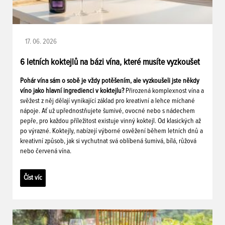
17. 06. 2026
6 letních koktejlů na bázi vína, které musíte vyzkoušet
Pohár vína sám o sobě je vždy potěšením, ale vyzkoušeli jste někdy
víno jako hlavní ingredienci v koktejlu?
Přirozená komplexnost vína a
svěžest z něj dělají vynikající základ pro kreativní a lehce míchané
nápoje. Ať už upřednostňujete šumivé, ovocné nebo s nádechem
pepře, pro každou příležitost existuje vinný koktejl. Od klasických až
po výrazné. Koktejly, nabízejí výborné osvěžení během letních dnů a
kreativní způsob, jak si vychutnat svá oblíbená šumivá, bílá, růžová
nebo červená vína.
Číst víc