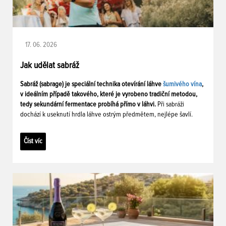
17. 06. 2026
Jak udělat sabráž
Sabráž (sabrage) je speciální technika otevírání láhve
šumivého vína
,
v ideálním případě takového, které je vyrobeno tradiční metodou,
tedy sekundární fermentace probíhá přímo v láhvi.
Při sabráži
dochází k useknutí hrdla láhve ostrým předmětem, nejlépe šavlí.
Číst víc