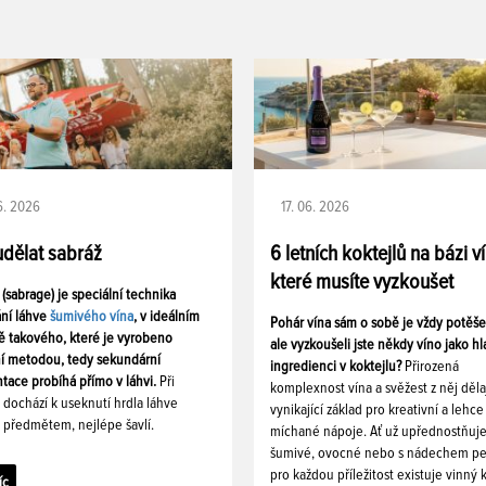
06. 2026
17. 06. 2026
udělat sabráž
6 letních koktejlů na bázi v
které musíte vyzkoušet
 (sabrage) je speciální technika
ání láhve
šumivého vína
, v ideálním
Pohár vína sám o sobě je vždy potěš
ě takového, které je vyrobeno
ale vyzkoušeli jste někdy víno jako hl
ní metodou, tedy sekundární
ingredienci v koktejlu?
Přirozená
tace probíhá přímo v láhvi.
Při
komplexnost vína a svěžest z něj děla
i dochází k useknutí hrdla láhve
vynikající základ pro kreativní a lehce
 předmětem, nejlépe šavlí.
míchané nápoje. Ať už upřednostňuj
šumivé, ovocné nebo s nádechem pe
pro každou příležitost existuje vinný k
íc