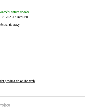
ientační datum dodání
. 08. 2026 | Kurýr DPD
žnosti dopravy
idat produkt do oblíbených
ýrobce