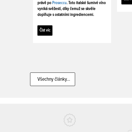
právě po
Proseccu
. Toto italské šumivé víno
vyniká svěžestí, díky čemuž se skvěle
doplňuje s ostatními ingrediencemi.
Číst víc
Všechny články...