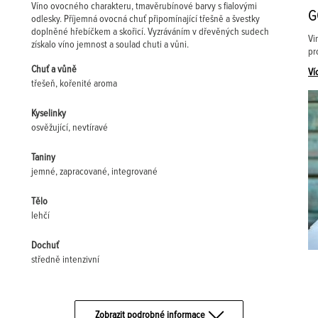
Víno ovocného charakteru, tmavěrubínové barvy s fialovými
G
odlesky. Příjemná ovocná chuť připomínající třešně a švestky
doplněné hřebíčkem a skořicí. Vyzráváním v dřevěných sudech
Vi
získalo víno jemnost a soulad chuti a vůni.
pr
Chuť a vůně
Ví
třešeň, kořenité aroma
Kyselinky
osvěžující, nevtíravé
Taniny
jemné, zapracované, integrované
Tělo
lehčí
Dochuť
středně intenzivní
Zobrazit podrobné informace