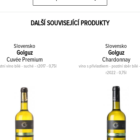
DALŠÍ SOUVISEJÍCÍ PRODUKTY
Slovensko
Slovensko
Golguz
Golguz
Cuvée Premium
Chardonnay
stní víno bílé - suché - r2017 - 0,75l
víno s přívlastkem - pozdní sběr bílé 
r2022 - 0,75l