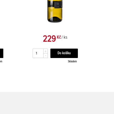
229
Kč
/ ks
+
-
em
Skladem