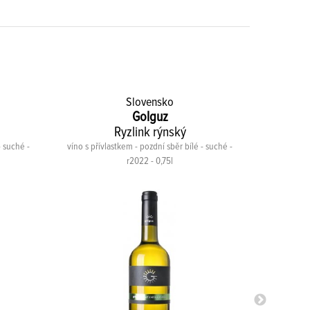
Slovensko
Golguz
Ryzlink rýnský
- suché -
víno s přívlastkem - pozdní sběr bílé - suché -
víno s přívl
r2022 - 0,75l